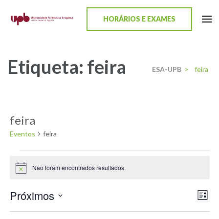
content
HORÁRIOS E EXAMES
ESA-UPB
Uma escola de biociências
Etiqueta:
feira
ESA-UPB
>
feira
feira
Eventos
feira
Não foram encontrados resultados.
Aviso
Próximos
Nav
Nav
Lista
Selecione
de
de