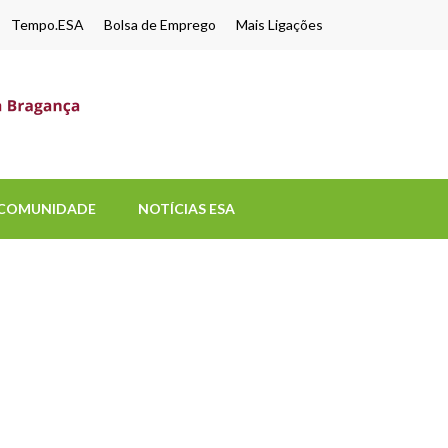
Tempo.ESA
Bolsa de Emprego
Mais Ligações
ESA-UPB
Uma escola de biociências
COMUNIDADE
NOTÍCIAS ESA