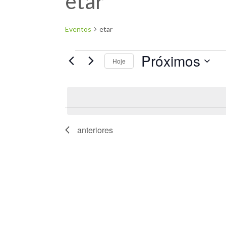
etar
Eventos
etar
Próximos
Hoje
Selecione
a
data.
anteriores