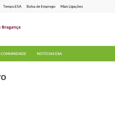
Tempo.ESA
Bolsa de Emprego
Mais Ligações
ESA-UPB
Uma escola de biociências
COMUNIDADE
NOTÍCIAS ESA
ro