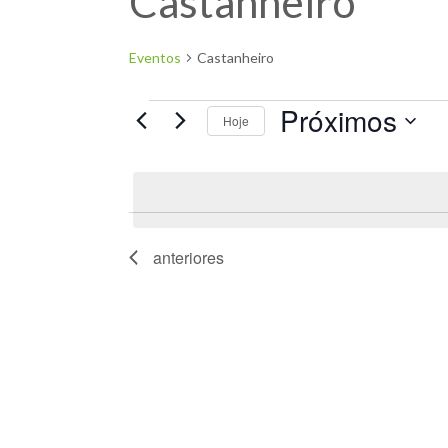
Castanheiro
Eventos
Castanheiro
Próximos
Hoje
Selecione
a
data.
anteriores