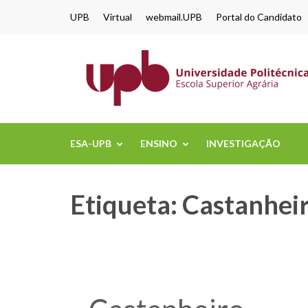
content
UPB
Virtual
webmail.UPB
Portal do Candidato
ESA-UPB
ENSINO
INVESTIGAÇÃO
Etiqueta:
Castanhei