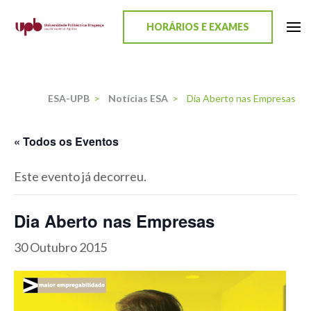
content
HORÁRIOS E EXAMES
ESA-UPB
Uma escola de biociências
ESA-UPB
>
Notícias ESA
>
Dia Aberto nas Empresas
« Todos os Eventos
Este evento já decorreu.
Dia Aberto nas Empresas
30 Outubro 2015