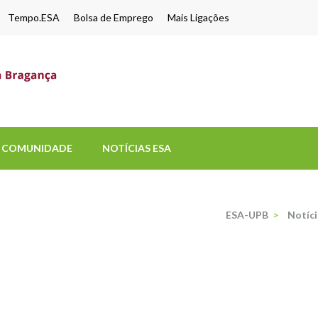
Tempo.ESA
Bolsa de Emprego
Mais Ligações
ESA-UPB
Uma escola de biociências
COMUNIDADE
NOTÍCIAS ESA
ESA-UPB
>
Notíci