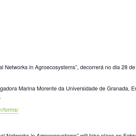
cal Networks in Agroecosystems”, decorrerá no dia 28 de
tigadora Marina Morente da Universidade de Granada, Es
.
m/forms/
cal Networks in Agroecosystems” will take place on Febr