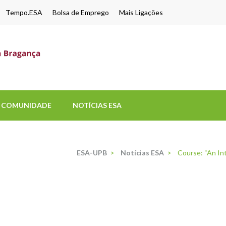
Tempo.ESA
Bolsa de Emprego
Mais Ligações
ESA-UPB
Uma escola de biociências
COMUNIDADE
NOTÍCIAS ESA
ESA-UPB
>
Notícias ESA
>
Course: “An In