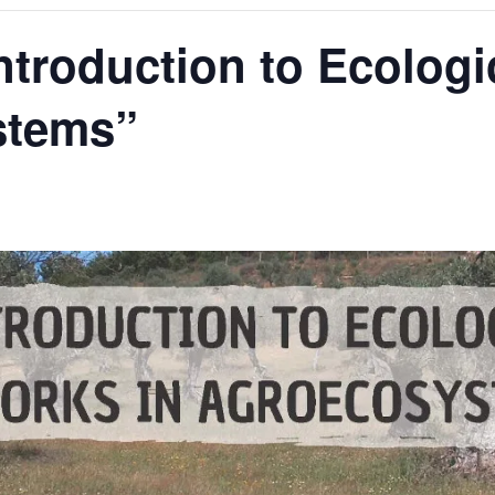
ntroduction to Ecolog
stems”