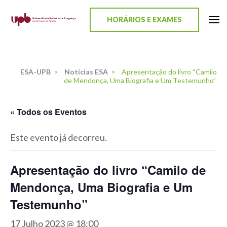
content
HORÁRIOS E EXAMES
ESA-UPB
Uma escola de biociências
ESA-UPB
>
Notícias ESA
>
Apresentação do livro “Camilo
de Mendonça, Uma Biografia e Um Testemunho”
« Todos os Eventos
Este evento já decorreu.
Apresentação do livro “Camilo de
Mendonça, Uma Biografia e Um
Testemunho”
17 Julho 2023 @ 18:00