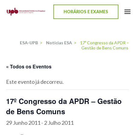
content
HORÁRIOS E EXAMES
ESA-UPB
Uma escola de biociências
ESA-UPB
>
Notícias ESA
>
17º Congresso da APDR –
Gestão de Bens Comuns
« Todos os Eventos
Este evento já decorreu.
17º Congresso da APDR – Gestão
de Bens Comuns
29 Junho 2011
-
2 Julho 2011