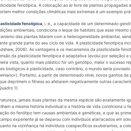
sticidade fenotípica. A colocação ao ar livre de plantas propagadas
ortem melhor condições climáticas mais extremas é um exemplo práti
lasticidade fenotípica
, i. e., a capacidade de um determinado genóti
dições ambientais, condiciona o leque de
habitats
que esse mesmo ge
anismo das plantas lidarem com a heterogeneidade ambiental, sendo
ante grande parte do seu ciclo de vida. A plasticidade fenotípica in
adshaw, 2006). As vantagens e os mecanismos da plasticidade fenotíp
ensão da plasticidade fenotípica é adaptativa (evolui por seleção) e 
meira vista, quanto mais plástico for um genótipo, maior o sucesso r
ites biológicos à plasticidade, caso contrário, o mundo seria povoad
winiano
»). Portanto, a partir de determinado nível, novos ganhos de
que deprimem o
fitness
ao afetarem negativamente outras caracterís
Quadro 1).
natureza, jamais duas plantas da mesma espécie são exatamente i
tilham a mesma história individual e a história de vida condiciona o
iação do fenótipo tem causas ambientais e genéticas, e que as pri
campo experiente já se deparou com indivíduos atarracados em solo
uanto na vizinhança há indivíduos coespecíficos exuberantes, a col