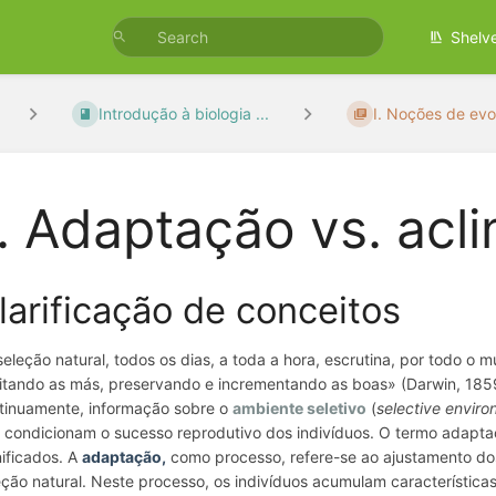
Shelv
Introdução à biologia ...
I. Noções de evol
. Adaptação vs. acl
larificação de conceitos
seleção natural, todos os dias, a toda a hora, escrutina, por todo o
eitando as más, preservando e incrementando as boas» (Darwin, 1859
tinuamente, informação sobre o
ambiente seletivo
(
selective envir
 condicionam o sucesso reprodutivo dos indivíduos. O termo adapta
nificados. A
adaptação,
como processo, refere-se ao ajustamento do
eção natural. Neste processo, os indivíduos acumulam característica