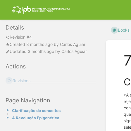
Details
Books
Revision #4
Created
8 months ago
by
Carlos Aguiar
Updated
3 months ago
by
Carlos Aguiar
7
Actions
C
Revisions
«A 
Page Navigation
rej
con
Clarificação de conceitos
que
A Revolução Epigenética
sig
sel