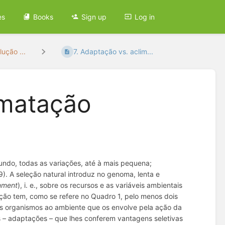
es
Books
Sign up
Log in
ução ...
7. Adaptação vs. aclim...
imatação
 mundo, todas as variações, até à mais pequena;
). A seleção natural introduz no genoma, lenta e
onment
), i. e., sobre os recursos e as variáveis ambientais
ção tem, como se refere no Quadro 1, pelo menos dois
s organismos ao ambiente que os envolve pela ação da
s –
adaptações
– que lhes conferem
vantagens seletivas