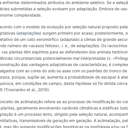
a enfrentar determinados atributos do ambiente seletivo. Se a seleç
écies submetidas a seleção
evoluem por adaptação
. Embora de uso
enorme complexidade.
acordo com o modelo de evolução por seleção natural proposto pela te
ptativas (
adaptações
) surgem primeiro por acaso; posteriormente, 
etativo de um cato xeromórfico (adaptado a climas de grande secu
nde número de «acasos felizes», i. e., de adaptações. Os raciocínios
o «as plantas têm espinhos para se defenderem dos animais herbívo
dências circunstanciais potencialmente mal interpretadas (v. «Prólogo
onstração das vantagens adaptativas de características, é comple
talgados com as cores do solo ou asas com os padrões do tronco d
ureza, porque, supõe-se, aumenta a probabilidade de escapar à at
quívoca, em condições de campo, desta hipótese só foi obtida cerc
9 (Troscianko et al., 2016).
onceito de
aclimatação
refere-se ao processo de modificação do cor
 plantas, geralmente envolvendo variáveis climáticas e edáficas (sol
ptação é um processo lento, dirigido pela seleção natural, acompanh
ntitativas, transmissíveis de geração em geração. A aclimatação, pel
, mas tão somente modificações fenotípicas na morfologia e/ou na fi