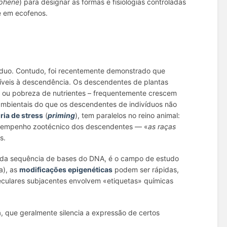
phene
) para designar as formas e fisiologias controladas
e em ecofenos.
íduo. Contudo, foi recentemente demonstrado que
síveis à descendência. Os descendentes de plantas
de ou pobreza de nutrientes – frequentemente crescem
bientais do que os descendentes de indivíduos não
ia de stress
(
priming
), tem paralelos no reino animal:
desempenho zootécnico dos descendentes — «
as raças
s.
o da sequência de bases do DNA, é o campo de estudo
a), as
modificações epigenéticas
podem ser rápidas,
eculares subjacentes envolvem «etiquetas» químicas
a, que geralmente silencia a expressão de certos