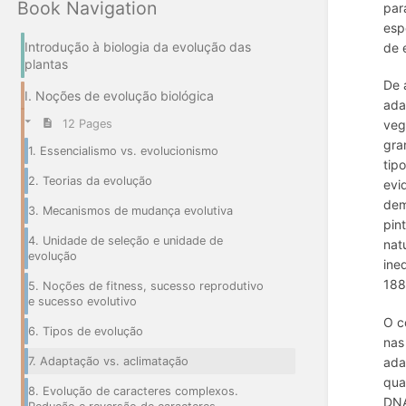
Book Navigation
par
esp
Introdução à biologia da evolução das
de 
plantas
De 
I. Noções de evolução biológica
ada
12 Pages
veg
gra
1. Essencialismo vs. evolucionismo
tip
2. Teorias da evolução
evi
dem
3. Mecanismos de mudança evolutiva
pin
4. Unidade de seleção e unidade de
nat
evolução
ine
188
5. Noções de fitness, sucesso reprodutivo
e sucesso evolutivo
O c
6. Tipos de evolução
nas
7. Adaptação vs. aclimatação
ada
qua
8. Evolução de caracteres complexos.
DNA