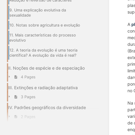
Redução e reversão de caracteres
pla
9. Uma explicação evolutiva da
sup
sexualidade
A
p
10. Notas sobre agricultura e evolução
con
11. Mais características do processo
mec
evolutivo
dur
12. A teoria da evolução é uma teoria
(Br
científica? A evolução da vida é real?
ext
pri
II. Noções de espécie e de especiação
lim
dar
4 Pages
por
III. Extinções e radiação adaptativa
no 
3 Pages
Na 
IV. Padrões geográficos da diversidade
par
var
2 Pages
de 
enq