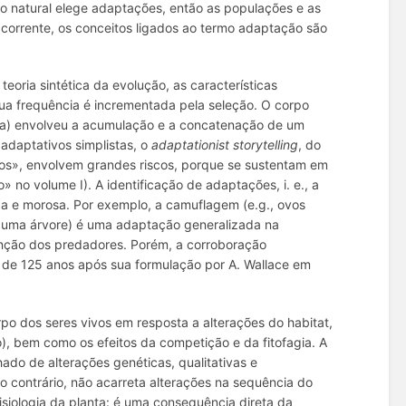
ão natural elege adaptações, então as populações e as
 corrente, os conceitos ligados ao termo adaptação são
oria sintética da evolução, as características
sua frequência é incrementada pela seleção. O corpo
ra) envolveu a acumulação e a concatenação de um
 adaptativos simplistas, o
adaptationist storytelling
, do
ros», envolvem grandes riscos, porque se sustentam em
» no volume I). A identificação de adaptações, i. e., a
xa e morosa. Por exemplo, a camuflagem (
e.g.
, ovos
e uma árvore) é uma adaptação generalizada na
enção dos predadores. Porém, a corroboração
a de 125 anos após sua formulação por A. Wallace em
po dos seres vivos em resposta a alterações do
habitat
,
o), bem como os efeitos da competição e da fitofagia. A
ado de alterações genéticas, qualitativas e
o contrário, não acarreta alterações na sequência do
siologia da planta: é uma consequência direta da