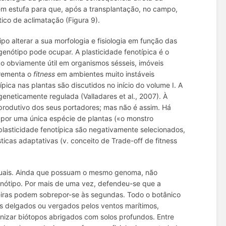
 em estufa para que, após a transplantação, no campo,
co de aclimatação (Figura 9).
po alterar a sua morfologia e fisiologia em função das
nótipo pode ocupar. A plasticidade fenotípica é o
 obviamente útil em organismos sésseis, imóveis
crementa o
fitness
em ambientes muito instáveis
ica nas plantas são discutidos no início do volume I. A
geneticamente regulada (Valladares et al., 2007). À
eprodutivo dos seus portadores; mas não é assim. Há
o por uma única espécie de plantas («o
monstro
 plasticidade fenotípica são negativamente selecionados,
ticas adaptativas (v. conceito de
Trade-off
de
fitness
guais. Ainda que possuam o mesmo genoma, não
 fenótipo. Por mais de uma vez, defendeu-se que a
meiras podem sobrepor-se às segundas. Todo o botânico
s delgados ou vergados pelos ventos marítimos,
onizar biótopos abrigados com solos profundos. Entre