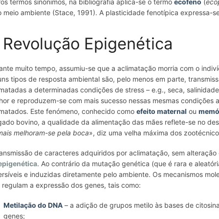
ros termos sinónimos, na bibliografia aplica-se o termo
ecofeno
(
eco
o meio ambiente (Stace, 1991). A plasticidade fenotípica expressa-s
 Revolução Epigenética
ante muito tempo, assumiu-se que a aclimatação morria com o indiv
uns tipos de resposta ambiental são, pelo menos em parte, transmis
imatadas a determinadas condições de stress – e.g., seca, salinida
hor e reproduzem-se com mais sucesso nessas mesmas condições am
imatados. Este fenómeno, conhecido como
efeito maternal
ou
memór
gado bovino, a qualidade da alimentação das mães reflete-se no 
mais melhoram-se pela boca
», diz uma velha máxima dos zootécnico
ransmissão de caracteres adquiridos por aclimatação, sem alteraçã
epigenética
. Ao contrário da mutação genética (que é rara e aleatóri
ersíveis e induzidas diretamente pelo ambiente. Os mecanismos mol
 regulam a expressão dos genes, tais como:
Metilação do DNA
–
a adição de grupos metilo às bases de citosin
genes;