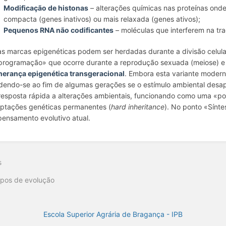
Modificação de histonas
– alterações químicas nas proteínas onde
compacta (genes inativos) ou mais relaxada (genes ativos);
Pequenos RNA não codificantes
– moléculas que interferem na tr
as marcas epigenéticas podem ser herdadas durante a divisão celul
programação» que ocorre durante a reprodução sexuada (meiose) e 
herança epigenética transgeracional
. Embora esta variante moder
dendo-se ao fim de algumas gerações se o estímulo ambiental desa
resposta rápida a alterações ambientais, funcionando como uma «pon
ptações genéticas permanentes (
hard inheritance
). No ponto «Sínte
pensamento evolutivo atual.
s
ipos de evolução
Escola Superior Agrária de Bragança - IPB