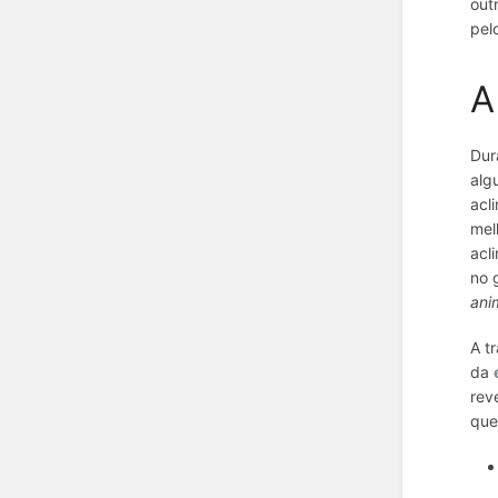
out
pel
A
Dur
alg
acl
mel
acl
no 
ani
A t
da
rev
que