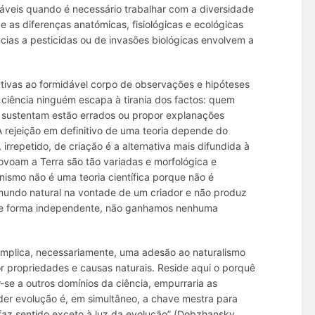
vitáveis quando é necessário trabalhar com a diversidade
e as diferenças anatómicas, fisiológicas e ecológicas
ncias a pesticidas ou de invasões biológicas envolvem a
rnativas ao formidável corpo de observações e hipóteses
ciência ninguém escapa à tirania dos factos: quem
 sustentam estão errados ou propor explanações
A rejeição em definitivo de uma teoria depende do
repetido, de criação é a alternativa mais difundida à
ovoam a Terra são tão variadas e morfológica e
nismo não é uma teoria científica porque não é
 mundo natural na vontade de um criador e não produz
 de forma independente, não ganhamos nenhuma
) implica, necessariamente, uma adesão ao
naturalismo
or propriedades e causas naturais. Reside aqui o porquê
-se a outros domínios da ciência, empurraria as
er evolução é, em simultâneo, a chave mestra para
az sentido exceto à luz da evolução” (Dobzhansky,