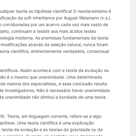
qualquer teoria ou hipótese científica! O neodarwinismo é
sificação da
soft inheritance
por August Weismann (v.s.).
do corroboradas por um acervo cada vez mais vasto de
jeto, continuam a resistir aos mais ácidos testes
biologia moderna. As premissas fundamentais da teoria
modificações através da seleção natural
, nunca foram
eoria científica, eminentemente verdadeira, consensual
ientíficos. Assim acontece com a teoria da evolução ou
 não é o mesmo que unanimidade. Uma determinada
de maioria dos especialistas, e essa conclusão resulta
de investigadores. Não é necessário haver unanimidade
 de unanimidade não diminui a bondade de uma teoria
). Teoria, em linguagem corrente, refere-se a algo
 hipótese. Uma
teoria científica
é uma explicação
teoria da evolução e as teorias da gravidade ou da