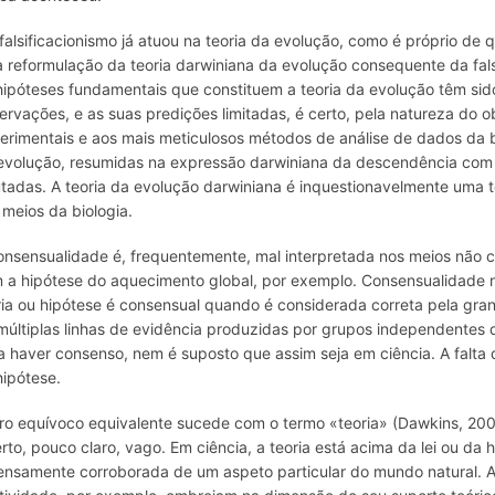
 falsificacionismo já atuou na teoria da evolução, como é próprio de 
 reformulação da teoria darwiniana da evolução consequente da fal
hipóteses fundamentais que constituem a teoria da evolução têm si
ervações, e as suas predições limitadas, é certo, pela natureza do ob
erimentais e aos mais meticulosos métodos de análise de dados da 
evolução, resumidas na expressão darwiniana da
descendência com 
utadas. A teoria da evolução darwiniana é inquestionavelmente uma t
 meios da biologia.
onsensualidade é, frequentemente, mal interpretada nos meios não c
 a hipótese do aquecimento global, por exemplo. Consensualidade
ria ou hipótese é consensual quando é considerada correta pela gran
múltiplas linhas de evidência produzidas por grupos independentes 
a haver consenso, nem é suposto que assim seja em ciência. A falta
hipótese.
ro equívoco equivalente sucede com o termo «teoria» (Dawkins, 2009
erto, pouco claro, vago. Em ciência, a teoria está acima da lei ou da
ensamente corroborada de um aspeto particular do mundo natural. A 