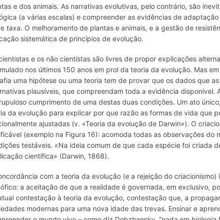
ntas e dos animais. As narrativas evolutivas, pelo contrário, são ine
lógica (a várias escalas) e compreender as evidências de adaptação 
re
taxa
. O melhoramento de plantas e animais, e a gestão de resistê
icação sistemática de princípios de evolução.
cientistas e os não cientistas são livres de propor explicações alte
mulado nos últimos 150 anos em prol da teoria da evolução. Mas em 
afia uma hipótese ou uma teoria tem de provar que os dados que as
ernativas plausíveis, que compreendam toda a evidência disponível. 
rupuloso cumprimento de uma destas duas condições. Um ato único, ir
ria da evolução para explicar por que razão as formas de vida que p
cionalmente ajustadas (v. «Teoria da evolução de Darwin»). O criacio
sificável (exemplo na Figura 16): acomoda todas as observações do
dições testáveis. «Na ideia comum de que cada espécie foi criada
licação científica
»
(Darwin, 1868).
oncordância com a teoria da evolução (e a rejeição do criacionismo
sófico
: a aceitação de que a realidade é governada, em exclusivo, p
atual contestação à teoria da evolução, contestação que, a propagar
iedades modernas para uma nova idade das trevas. Ensinar e aprend
preender o mundo vivo – como diz Dobzhansky, “nada em biologia f