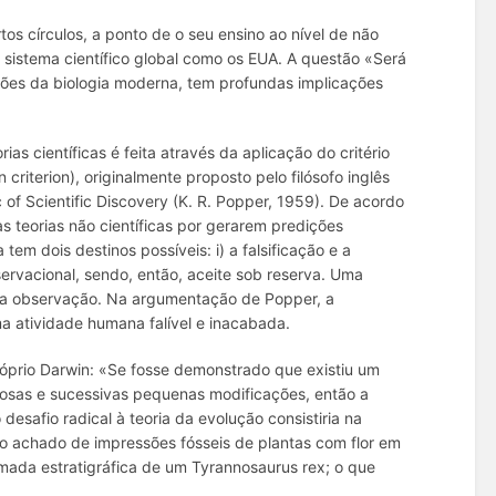
tos círculos, a ponto de o seu ensino ao nível de não
sistema científico global como os EUA. A questão «Será
ções da biologia moderna, tem profundas implicações
ias científicas é feita através da aplicação do
critério
n criterion
), originalmente proposto pelo filósofo inglês
 of Scientific Discovery
(K. R. Popper, 1959). De acordo
das teorias não científicas por gerarem predições
tem dois destinos possíveis: i) a falsificação e a
servacional, sendo, então, aceite sob reserva. Uma
pela observação. Na argumentação de Popper, a
uma atividade humana falível e inacabada.
próprio Darwin: «Se fosse demonstrado que existiu um
osas e sucessivas pequenas modificações, então a
esafio radical à teoria da evolução consistiria na
o achado de impressões fósseis de plantas com flor em
mada estratigráfica de um
Tyrannosaurus rex
; o que