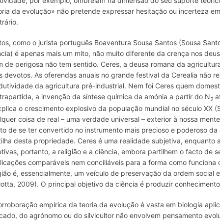
atividade, por exemplo, ombreiam na dimensão do seu suporte teóric
oria da evolução» não pretende expressar hesitação ou incerteza e
trário.
tos, como o jurista português Boaventura Sousa Santos (Sousa Sant
ncia) é apenas mais um mito, não muito diferente da crença nos deu
m de perigosa não tem sentido. Ceres, a deusa romana da agricultura
s devotos. As oferendas anuais no grande festival da Cerealia não r
dutividade da agricultura pré-industrial. Nem foi Ceres quem domesti
trapartida, a invenção da síntese química da amónia a partir do N
a
2
xplica o crescimento explosivo da população mundial no século XX (Sm
lquer coisa de real – uma verdade universal – exterior à nossa men
to de se ter convertido no instrumento mais precioso e poderoso d
tilha desta propriedade. Ceres é uma realidade subjetiva, enquanto 
etivas, portanto, a religião e a ciência, embora partilhem o facto 
licações comparáveis nem conciliáveis para a forma como funciona
igião é, essencialmente, um veículo de preservação da ordem social
lotta, 2009). O principal objetivo da ciência é produzir conhecimento .
orroboração empírica da teoria da evolução é vasta em biologia aplic
icado, do agrónomo ou do silvicultor não envolvem pensamento evol