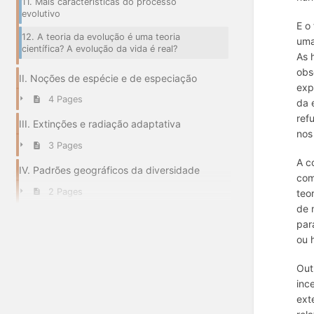
11. Mais características do processo
evolutivo
E o
12. A teoria da evolução é uma teoria
uma
científica? A evolução da vida é real?
As 
obs
II. Noções de espécie e de especiação
exp
4 Pages
da 
ref
III. Extinções e radiação adaptativa
nos
3 Pages
A c
IV. Padrões geográficos da diversidade
com
2 Pages
teo
de 
par
ou 
Out
inc
ext