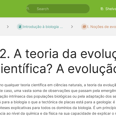
Shelv
Introdução à biologia ...
I. Noções de evol
2. A teoria da evol
ientífica? A evoluçã
o qualquer teoria científica em ciências naturais, a teoria da evol
te caso, uma vasta soma de observações que passam pela emergência e
iação intrínseca das populações biológicas ou pela adaptação dos se
á para a biologia o que a tectónica de placas está para a geologia: é
óteses explicativas para todos os domínios da biologia. É um princípio
ncia ao nível da química e da física na sua capacidade de explicar o