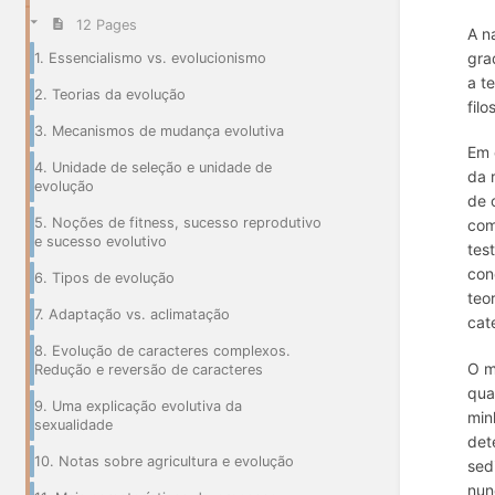
12 Pages
A n
gra
1. Essencialismo vs. evolucionismo
a t
2. Teorias da evolução
fil
3. Mecanismos de mudança evolutiva
Em 
4. Unidade de seleção e unidade de
da 
evolução
de 
5. Noções de fitness, sucesso reprodutivo
com
e sucesso evolutivo
tes
con
6. Tipos de evolução
teo
7. Adaptação vs. aclimatação
cat
8. Evolução de caracteres complexos.
O m
Redução e reversão de caracteres
qua
9. Uma explicação evolutiva da
min
sexualidade
det
10. Notas sobre agricultura e evolução
sed
nun