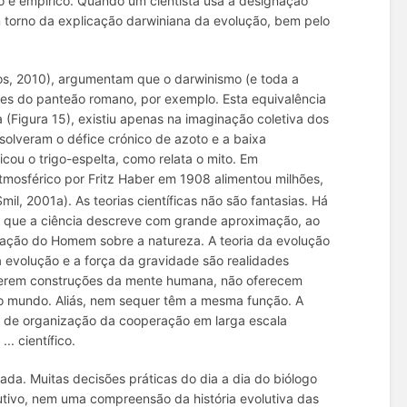
o e empírico. Quando um cientista usa a designação
m torno da explicação darwiniana da evolução, bem pelo
os, 2010), argumentam que o darwinismo (e toda a
ses do panteão romano, por exemplo. Esta equivalência
 (Figura 15), existiu apenas na imaginação coletiva dos
esolveram o défice crónico de azoto e a baixa
cou o trigo-espelta, como relata o mito. Em
tmosférico por Fritz Haber em 1908 alimentou milhões,
il, 2001a). As teorias científicas não são fantasias. Há
te que a ciência descreve com grande aproximação, ao
a ação do Homem sobre a natureza. A teoria da evolução
a evolução e a força da gravidade são realidades
de serem construções da mente humana, não oferecem
 o mundo. Aliás, nem sequer têm a mesma função. A
 e de organização da cooperação em larga escala
.. científico.
ada. Muitas decisões práticas do dia a dia do biólogo
utivo, nem uma compreensão da história evolutiva das