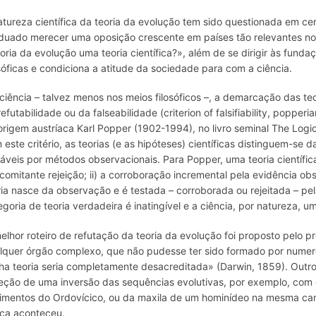
atureza científica da teoria da evolução tem sido questionada em cer
duado merecer uma oposição crescente em países tão relevantes no 
eoria da evolução uma teoria científica?
»,
além de se dirigir às funda
osóficas e condiciona a atitude da sociedade para com a ciência.
ciência – talvez menos nos meios filosóficos –, a demarcação das teor
refutabilidade
ou da falseabilidade (
criterion of falsifiability, popperia
origem austríaca Karl Popper (1902-1994), no livro seminal
The Logic
 este critério, as teorias (e as hipóteses) científicas distinguem-se 
táveis por métodos observacionais. Para Popper, uma teoria científica 
comitante rejeição; ii) a corroboração incremental pela evidência ob
ria nasce da observação e é testada – corroborada ou rejeitada – 
egoria de teoria verdadeira é inatingível e a ciência, por natureza, 
elhor roteiro de refutação da teoria da evolução foi proposto pelo 
lquer órgão complexo, que não pudesse ter sido formado por numer
ha teoria seria completamente desacreditada» (Darwin, 1859). Outro d
eção de uma inversão das sequências evolutivas, por exemplo, com 
imentos do Ordovícico, ou da maxila de um hominídeo na mesma ca
ca aconteceu.