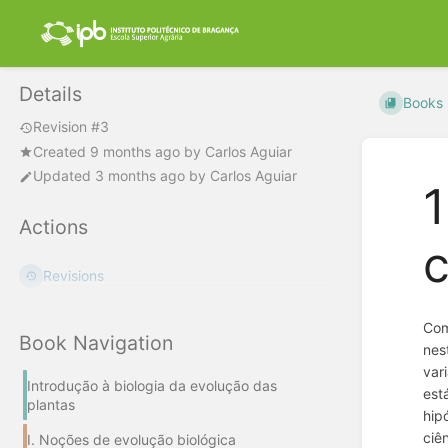
Details
Books
Revision #3
Created
9 months ago
by
Carlos Aguiar
Updated
3 months ago
by
Carlos Aguiar
1
Actions
c
Revisions
Com
Book Navigation
nes
var
Introdução à biologia da evolução das
est
plantas
hip
ciê
I. Noções de evolução biológica