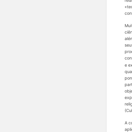
rel
«te
con
Mui
ciê
alé
seu
pro
con
e e
qua
pon
par
obj
exp
rel
(Cu
A c
apl