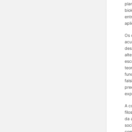
pla
bio
ent
apl
Os 
acu
des
alt
esc
teo
fun
fal
pre
exp
A c
filo
da 
soc
com