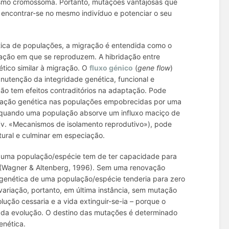
esmo cromossoma. Portanto, mutações vantajosas que
encontrar-se no mesmo indivíduo e potenciar o seu
tica de populações, a migração é entendida como o
ulação em que se reproduzem. A
hibridação
entre
ético similar à migração. O
fluxo génico
(
gene flow
)
nutenção da integridade genética, funcional e
ão tem efeitos contraditórios na adaptação. Pode
ariação genética nas populações empobrecidas por uma
so quando uma população absorve um influxo maciço de
 (v. «Mecanismos de isolamento reprodutivo»), pode
tural e culminar em especiação.
, uma população/espécie tem de ter capacidade para
osa (Wagner & Altenberg, 1996). Sem uma renovação
 genética de uma população/espécie tenderia para zero
ariação, portanto, em última instância, sem mutação
lução cessaria e a vida extinguir-se-ia – porque o
 da evolução
. O destino das mutações é determinado
enética.