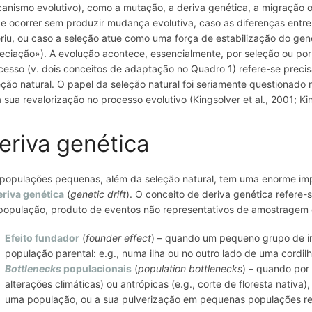
anismo evolutivo)
, como a mutação, a deriva genética, a migração o
e ocorrer sem produzir mudança evolutiva, caso as diferenças entr
eriu, ou caso a seleção atue como uma força de estabilização do gen
eciação»). A evolução acontece, essencialmente, por seleção ou por
cesso (v. dois conceitos de adaptação no Quadro 1) refere-se prec
eção natural. O papel da seleção natural foi seriamente questionado
à sua revalorização no processo evolutivo (Kingsolver et al., 2001; Ki
eriva genética
populações pequenas, além da seleção natural, tem uma enorme im
eriva genética
(
genetic drift
). O conceito de deriva genética refere-
população, produto de eventos não representativos de amostragem 
Efeito fundador
(
founder effect
) – quando um pequeno grupo de in
população parental:
e.g.
, numa ilha ou no outro lado de uma cordilh
Bottlenecks
populacionais
(
population bottlenecks
) – quando por 
alterações climáticas) ou antrópicas (
e.g.
, corte de floresta nativ
uma população, ou a sua pulverização em pequenas populações re