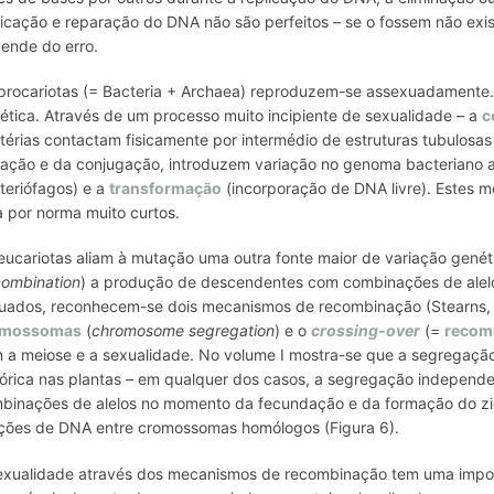
licação e reparação do DNA não são perfeitos – se o fossem não exist
ende do erro.
procariotas (= Bacteria + Archaea) reproduzem-se assexuadamente. 
ética. Através de um processo muito incipiente de sexualidade – a
c
térias contactam fisicamente por intermédio de estruturas tubulosas
ação e da conjugação, introduzem variação no genoma bacteriano 
teriófagos) e a
transformação
(incorporação de DNA livre). Estes m
a por norma muito curtos.
eucariotas aliam à mutação uma outra fonte maior de variação gené
combination
) a produção de descendentes com combinações de alelos 
uados, reconhecem-se dois mecanismos de recombinação (Stearns,
omossomas
(
chromosome segregation
) e o
crossing-over
(=
recom
 a meiose e a sexualidade. No volume I mostra-se que a segregaçã
órica nas plantas – em qualquer dos casos, a segregação indepen
binações de alelos no momento da fecundação e da formação do zi
ções de DNA entre cromossomas homólogos (Figura 6).
exualidade através dos mecanismos de recombinação tem uma impor