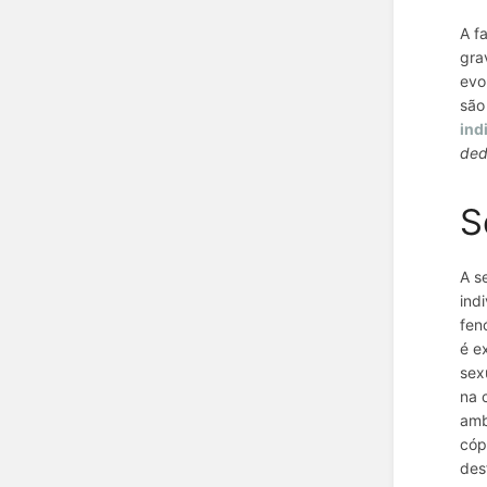
A f
gra
evo
são
ind
ded
S
A s
ind
fen
é e
sex
na 
amb
cóp
des