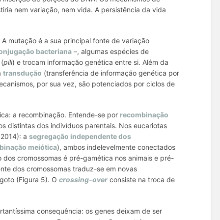
iria nem variação, nem vida. A persistência da vida
A mutação é a sua principal fonte de variação
onjugação bacteriana
–, algumas espécies de
 (
pili
) e trocam informação genética entre si. Além da
a
transdução
(transferência de informação genética por
ecanismos, por sua vez, são potenciados por ciclos de
tica: a recombinação. Entende-se por
recombinação
distintas dos indivíduos parentais. Nos eucariotas
 2014): a
segregação independente dos
binação meiótica
), ambos indelevelmente conectados
o dos cromossomas é pré-gamética nos animais e pré-
dente dos cromossomas traduz-se em novas
goto (Figura 5). O
crossing-over
consiste na troca de
tantíssima consequência: os genes deixam de ser