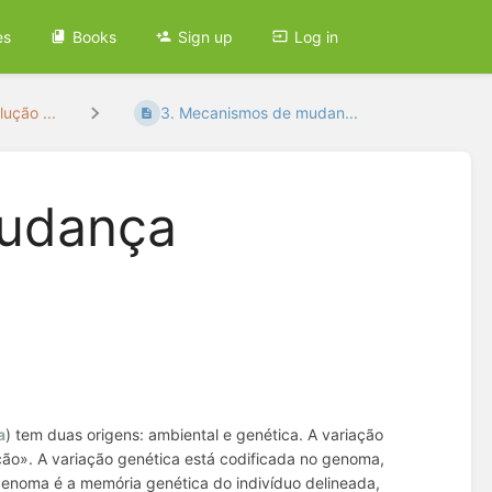
es
Books
Sign up
Log in
ução ...
3. Mecanismos de mudan...
mudança
a
) tem duas origens: ambiental e genética. A variação
ão». A variação genética está codificada no
genoma
,
O genoma é a memória genética do indivíduo delineada,