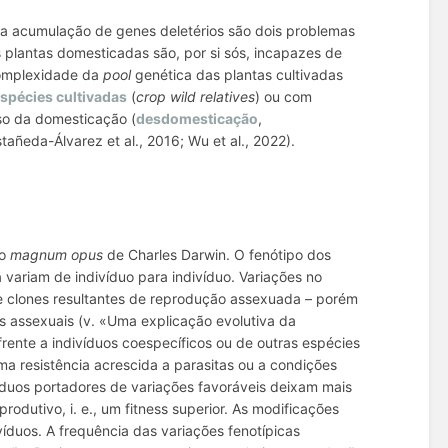
 a acumulação de genes deletérios são dois problemas
plantas domesticadas são, por si sós, incapazes de
 complexidade da
pool
genética das plantas cultivadas
spécies cultivadas
(
crop wild relatives
) ou com
so da domesticação (
desdomesticação
,
tañeda-Álvarez et al., 2016; Wu et al., 2022).
 o
magnum
opus
de Charles Darwin. O fenótipo dos
a variam de indivíduo para indivíduo. Variações no
 clones resultantes de reprodução assexuada – porém
s assexuais (v. «Uma explicação evolutiva da
frente a indivíduos coespecíficos ou de outras espécies
uma resistência acrescida a parasitas ou a condições
ivíduos portadores de variações favoráveis deixam mais
rodutivo, i. e., um
fitness
superior. As modificações
víduos. A frequência das variações fenotípicas