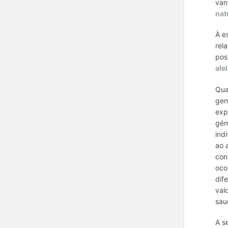
van
nat
À e
rel
pos
ale
Qua
gen
exp
gém
ind
ao 
con
oco
dif
val
sau
A s