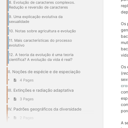
8. Evolução de caracteres complexos.
rep
Redução e reversão de caracteres
dep
9. Uma explicação evolutiva da
sexualidade
Os 
gen
10. Notas sobre agricultura e evolução
bac
11. Mais características do processo
mut
evolutivo
bac
12. A teoria da evolução é uma teoria
vid
científica? A evolução da vida é real?
Os 
II. Noções de espécie e de especiação
(
re
sex
4 Pages
cr
III. Extinções e radiação adaptativa
com
esp
3 Pages
com
IV. Padrões geográficos da diversidade
por
2 Pages
A s