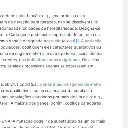
a determinada função;
e.g.
, uma proteína ou a
ssam de geração para geração, não se dissolvem uns
propriedade, unidades de hereditariedade. Designa-se
oma. Cada gene pode estar representado por uma ou
mesmo gene é designada por
alelo
(
allele
)
[1]
. A
variação
opulações, codifiquem eles caracteres qualitativos ou
 uma de origem maternal e outra paternal, coincidentes
diferentes, nos
indivíduos heterozigóticos
. Os
alelos
cos; os
alelos recessivos
apenas se expressam em
 (
Lathyrus odoratus
),
genes maiores
(
genes de efeito
teres qualitativos, como sejam a cor da corola e a
do nas populações estudadas por mais de um alelo:
e.g.
,
 lateral. A maioria dos genes, porém, codifica caracteres
 DNA. A mutação pode ir da substituição de um ou mais
ou inserção de porções do DNA. Os mecanismos de