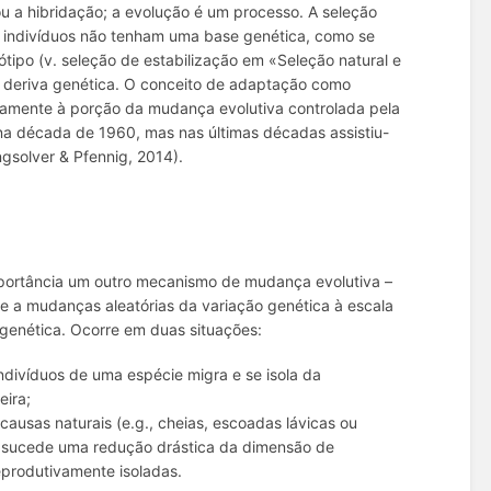
u a hibridação; a evolução é um processo. A seleção
e indivíduos não tenham uma base genética, como se
ótipo (v. seleção de estabilização em «Seleção natural e
 deriva genética. O conceito de
adaptação
como
isamente à porção da mudança evolutiva controlada pela
 na década de 1960, mas nas últimas décadas assistiu-
ngsolver & Pfennig, 2014).
portância um outro mecanismo de mudança evolutiva –
se a mudanças aleatórias da variação genética à escala
genética. Ocorre em duas situações:
divíduos de uma espécie migra e se isola da
eira;
causas naturais (
e.g.
, cheias, escoadas lávicas ou
a), sucede uma redução drástica da dimensão de
produtivamente isoladas.