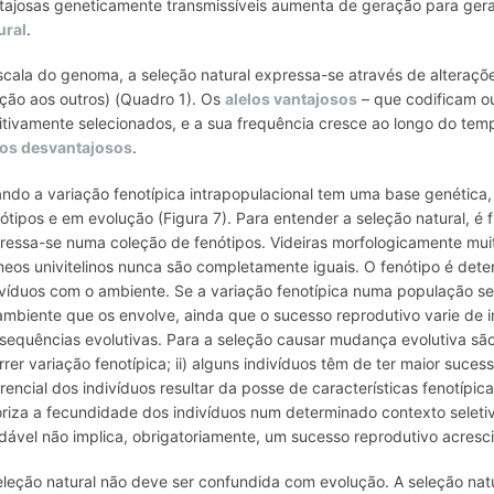
tajosas geneticamente transmissíveis aumenta de geração para ger
ural
.
scala do genoma, a seleção natural expressa-se através de alteraç
ação aos outros) (Quadro 1). Os
alelos vantajosos
– que codificam ou
itivamente selecionados, e a sua frequência cresce ao longo do tem
los desvantajosos
.
ndo a variação fenotípica intrapopulacional tem uma base genética,
ótipos e em evolução (Figura 7). Para entender a seleção natural, é
ressa-se numa coleção de fenótipos. Videiras morfologicamente mui
eos univitelinos nunca são completamente iguais. O fenótipo é de
ivíduos com o ambiente. Se a variação fenotípica numa população se
ambiente que os envolve, ainda que o sucesso reprodutivo varie de in
sequências evolutivas. Para a seleção causar mudança evolutiva são n
rrer variação fenotípica; ii) alguns indivíduos têm de ter maior suces
erencial dos indivíduos resultar da posse de características fenotípi
oriza a fecundidade dos indivíduos num determinado contexto seleti
dável não implica, obrigatoriamente, um sucesso reprodutivo acresc
eleção natural não deve ser confundida com evolução. A seleção nat