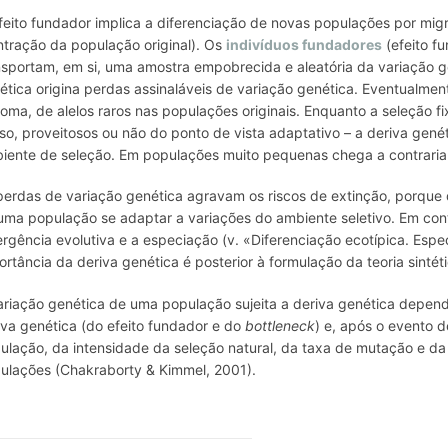
feito fundador implica a diferenciação de novas populações por mig
ntração da população original). Os
indivíduos fundadores
(efeito f
nsportam, em si, uma amostra empobrecida e aleatória da variação ge
ética origina perdas assinaláveis de variação genética. Eventualment
oma, de alelos raros nas populações originais. Enquanto a seleção fix
so, proveitosos ou não do ponto de vista adaptativo – a deriva gen
iente de seleção. Em populações muito pequenas chega a contrariar 
perdas de variação genética agravam os riscos de extinção, porque
uma população se adaptar a variações do ambiente seletivo. Em con
ergência evolutiva e a especiação (v. «Diferenciação ecotípica. Es
ortância da deriva genética é posterior à formulação da teoria sintét
ariação genética de uma população sujeita a deriva genética depende
iva genética (do efeito fundador e do
bottleneck
) e, após o evento 
ulação, da intensidade da seleção natural, da taxa de mutação e da
ulações (Chakraborty & Kimmel, 2001).