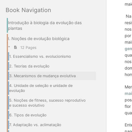
mai
Book Navigation
Na 
Introdução à biologia da evolução das
res
plantas
nos
po
I. Noções de evolução biológica
mai
12 Pages
gen
qua
1. Essencialismo vs. evolucionismo
no
2. Teorias da evolução
dom
hom
3. Mecanismos de mudança evolutiva
4. Unidade de seleção e unidade de
Men
evolução
mai
pos
5. Noções de fitness, sucesso reprodutivo
e sucesso evolutivo
flo
qua
6. Tipos de evolução
Ent
7. Adaptação vs. aclimatação
par