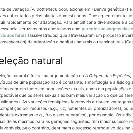
alta de variação (v.
bottleneck
populacional em «Deriva genética») e
ves enfrentados pelas plantas domesticadas. Consequentemente, as 
luir rapidamente por adaptação. Para amplificar a diversidade e a
 essenciais cruzamentos controlados com
parentes selvagens das e
ivíduos ferais
(assilvestrados) que atravessaram um processo inver
omestication
) de adaptação a habitats naturais ou seminaturais (Cas
eleção natural
eleção natural é fulcral na argumentação da
A Origem das Espécies
,
ivíduos de uma população não é constante: a morfologia e a fisiologi
ótipo ocorrem tanto em populações sexuais, como em populações de
xpectável que os seres sexuais exibam mais variação do que os sere
ualidade»). As variações fenotípicas favoráveis atribuem vantagens 
competição por recursos (
e.g.,
luz, nutrientes ou polinizadores), ou 
ientais extremas (
e.g.
, frio e secura edáfica), por exemplo. Os ind
ias deles mesmos para as gerações seguintes: têm maior sucesso rep
favoráveis, pelo contrário, deprimem o sucesso reprodutivo dos indi