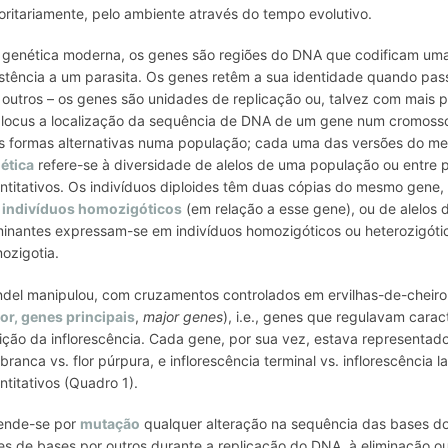
oritariamente, pelo ambiente através do tempo evolutivo.
genética moderna, os
genes
são regiões do DNA que codificam um
istência a um parasita. Os genes retêm a sua identidade quando pa
 outros – os genes são unidades de replicação ou, talvez com mais 
r
locus
a localização da sequência de DNA de um gene num cromoss
s formas alternativas numa população; cada uma das versões do 
ética
refere-se à diversidade de alelos de uma população ou entre p
ntitativos. Os indivíduos diploides têm duas cópias do mesmo gene,
s
indivíduos homozigóticos
(em relação a esse gene), ou de alelos 
inantes
expressam-se em indivíduos homozigóticos ou heterozigóti
ozigotia.
del manipulou, com cruzamentos controlados em ervilhas-de-cheiro
or
, genes principais
,
major genes
), i.e., genes que regulavam carac
ição da inflorescência. Cada gene, por sua vez, estava representa
r branca vs. flor púrpura, e inflorescência terminal vs. inflorescência
ntitativos (Quadro 1).
ende-se por
mutação
qualquer alteração na sequência das bases do
es de bases por outros durante a replicação do DNA, à eliminação 