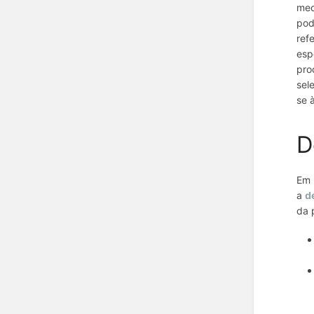
mec
pod
ref
esp
pro
sel
se 
D
Em 
a
d
da 