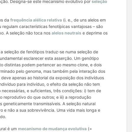
ação. Designa-se este mecanismo evolutivo por
seleção
ões da
frequência alélica relativa
(i. e., de uns alelos em
 regulam características fenotípicas vantajosas – são
po. A seleção não toca nos
alelos neutrais
e deprime os
 a seleção de fenótipos traduz-se numa seleção de
 fundamental esclarecer esta asserção. Um genótipo
to distintas podem pertencer ao mesmo clone, e dois
terminado pelo genoma, mas também pela interação dos
 deve apenas ao historial da exposição dos indivíduos
divíduo para indivíduo, o efeito da seleção não tem
ecessárias, e suficientes, três condições: i) tem de
so reprodutivo do que outros; e iii) a reprodução
cas geneticamente transmissíveis. A seleção natural
vo e não a sua sobrevivência. Uma vida mais longa e
ido.
ural é um
mecanismo de mudança evolutiva
(=