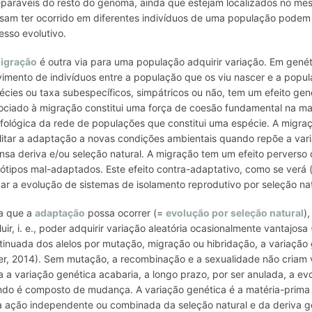
eparáveis do resto do genoma, ainda que estejam localizados no m
sam ter ocorrido em diferentes indivíduos de uma população podem 
esso evolutivo.
igração
é outra via para uma população adquirir variação. Em gené
imento de indivíduos entre a população que os viu nascer e a pop
écies ou
taxa
subespecíficos, simpátricos ou não, tem um efeito gen
ociado à migração constitui uma força de coesão fundamental na ma
fológica da rede de populações que constitui uma espécie. A migraç
ilitar a adaptação a novas condições ambientais quando repõe a v
ensa deriva e/ou seleção natural. A migração tem um efeito perver
ótipos mal-adaptados. Este efeito contra-adaptativo, como se verá
çar a evolução de sistemas de isolamento reprodutivo por seleção na
a que a
adaptação
possa ocorrer (=
evolução por seleção natural
)
luir, i. e., poder adquirir variação aleatória ocasionalmente vantaj
tinuada dos alelos por mutação, migração ou hibridação, a variação
er, 2014). Sem mutação, a recombinação e a sexualidade não criam v
a a variação genética acabaria, a longo prazo, por ser anulada, a evo
do é composto de mudança.
A variação genética é a matéria-prima
a ação independente ou combinada da seleção natural e da deriva g