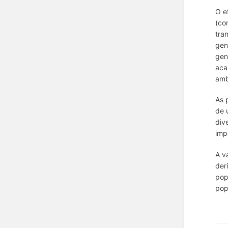
O e
(co
tra
gen
gen
aca
amb
As 
de 
div
imp
A v
der
pop
pop