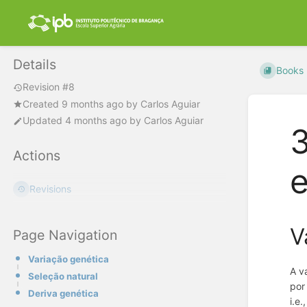
Details
Books
Revision #8
Created
9 months ago
by
Carlos Aguiar
Updated
4 months ago
by
Carlos Aguiar
Actions
e
Revisions
V
Page Navigation
Variação genética
A v
Seleção natural
por
Deriva genética
i.e