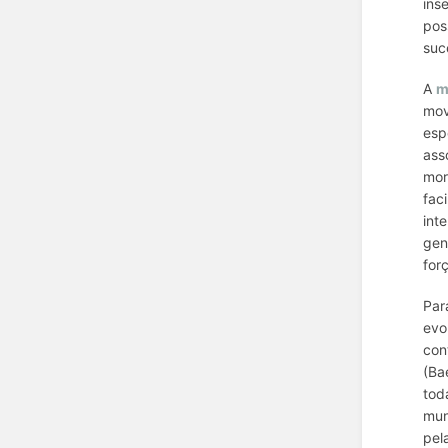
ins
pos
suc
A
m
mov
esp
ass
mor
fac
int
gen
for
Par
evo
con
(Ba
tod
mun
pel