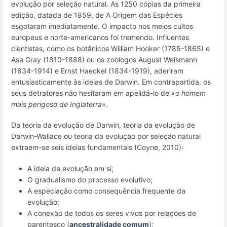
evolução por seleção natural. As 1250 cópias da primeira
edição, datada de 1859, de
A Origem das Espécies
esgotaram imediatamente. O impacto nos meios cultos
europeus e norte-americanos foi tremendo. Influentes
cientistas, como os botânicos William Hooker (1785-1865) e
Asa Gray (1810-1888) ou os zoólogos August Weismann
(1834-1914) e Ernst Haeckel (1834-1919), aderiram
entusiasticamente às ideias de Darwin. Em contrapartida, os
seus detratores não hesitaram em apelidá-lo de «
o homem
mais perigoso de Inglaterra
»
.
Da
teoria da evolução de Darwin
,
teoria da evolução de
Darwin-Wallace
ou
teoria da evolução por seleção natural
extraem-se seis ideias fundamentais (Coyne, 2010):
A ideia de
evolução
em si;
O
gradualismo
do processo evolutivo;
A
especiação
como consequência frequente da
evolução;
A conexão de todos os seres vivos por relações de
parentesco (
ancestralidade comum
);