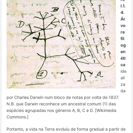
I.1.
4.
Ár
vo
re
fil
og
en
éti
ca
ide
ali
za
da
por Charles Darwin num bloco de notas por volta de 1837.
N.B. que Darwin reconhece um ancestral comum (1) das
espécies agrupadas nos géneros A, B, C e D. [Wikimedia
Commons.]
Portanto, a vida na Terra evoluiu de forma gradual a partir de