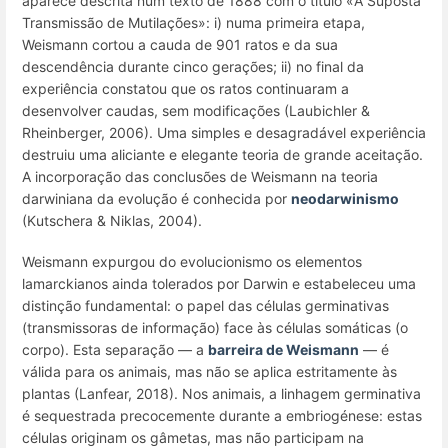
aparece descrita num texto de 1888 com o título «A Suposta
Transmissão de Mutilações»: i) numa primeira etapa,
Weismann cortou a cauda de 901 ratos e da sua
descendência durante cinco gerações; ii) no final da
experiência constatou que os ratos continuaram a
desenvolver caudas, sem modificações (Laubichler &
Rheinberger, 2006). Uma simples e desagradável experiência
destruiu uma aliciante e elegante teoria de grande aceitação.
A incorporação das conclusões de Weismann na teoria
darwiniana da evolução é conhecida por
neodarwinismo
(Kutschera & Niklas, 2004)
.
Weismann expurgou do evolucionismo os elementos
lamarckianos ainda tolerados por Darwin e estabeleceu uma
distinção fundamental: o papel das células germinativas
(transmissoras de informação) face às células somáticas (o
corpo). Esta separação — a
b
arreira de Weismann
— é
válida para os animais, mas não se aplica estritamente às
plantas (Lanfear, 2018). Nos animais, a linhagem germinativa
é sequestrada precocemente durante a embriogénese: estas
células originam os gâmetas, mas não participam na