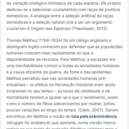
da variação biológica intrínseca de cada espécie. Ele próprio
dedicou-se a selecionar cruzamentos com raças de pombos
domésticos. A analogia entre a seleção artificial de raças
domésticas e a seleção natural viria a ser um argumento
crucial em
A Origem das Espécies
(Theunissen, 2012).
Thomas Malthus (1766-1834) foi um clérigo anglicano e
demógrafo inglês conhecido por defender que as populações
humanas crescem mais rapidamente do que a
disponibilidade de recursos. Para Malthus, a escassez era
uma inevitabilidade comum a todas as sociedades humanas
e a causa eficiente da guerra, da fome e das epidemias.
Malthus percebeu que nas sociedades humanas pré-
industriais – os efeitos da Revolução Industrial eram ainda
incipientes no seu tempo – as taxas de natalidade e de
mortalidade tendem a igualar-se e que o rendimento, assim
como o número de filhos sobreviventes por mulher, sofreu
poucas variações ao longo do tempo (Clark, 2007). Darwin
encontrou em Malthus a noção de
luta pela sobrevivência
(
struggle for existence
) que adotaria, numa versão menos
radical na sua teoria da evolução (Malthus valorizou mais a