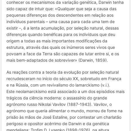
conhecer os mecanismos da variação genética, Darwin tenha
sido capaz de intuir que: «Qualquer que seja a causa das
pequenas diferenças dos descendentes em relação aos
indivíduos parentais – uma causa para cada uma tem de
existir –, é a lenta acumulação, por seleção natural, dessas
diferenças quando benéficas para os indivíduos que deu
origem a todas as mais importantes modificações da
estrutura, através das quais os inúmeros seres vivos que
povoam a face da Terra são capazes de lutar entre si, e os
mais bem-adaptados de sobreviver» (Darwin, 1859).
As reações contra a teoria da evolução por seleção natural
recrudesceram no início do século XX, sobretudo em França
e na Rússia, com um revivalismo do lamarckismo (v.i.).
Este
neolamarckismo
está associado a um dos episódios mais
trágicos da ciência moderna: o assassínio do grande
agrónomo russo Nikolai Vavilov (1887-1943). Vavilov, o
agrónomo que queria alimentar o mundo, morreu de fome na
prisão às mãos de José Estaline, por contestar um charlatão
perigoso e opositor acérrimo de Darwin e da genética
mendeliana: Trofim D. Lysenko (1898-1976), na altura