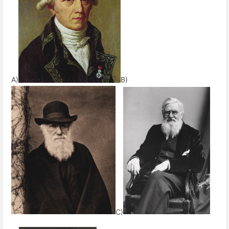
A)
B)
C)