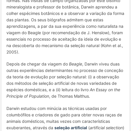
formas. Nas visitas de campo organizadas por este distinto
mineralogista e professor de botânica, Darwin aprendeu a
colher espécimes botânicos e a observar a variação da forma
das plantas. Os seus biógrafos admitem que estas
aprendizagens, a par da sua experiência como naturalista na
viagem do
Beagle
(por recomendação de J. Henslow), foram
essenciais no processo de aceitação da ideia de evolução e
na descoberta do mecanismo da seleção natural (Kohn et al.,
2005).
Depois de chegar da viagem do
Beagle
, Darwin viveu duas
outras experiências determinantes no processo de conceção
da teoria de evolução por seleção natural: (i) a observação
dos métodos de seleção artificial de novas variedades de
espécies domésticas, e a (ii) leitura do livro
An Essay on the
Principle of Population
, de Thomas Malthus.
Darwin estudou com minúcia as técnicas usadas por
columbófilos e criadores de gado para obter novas raças de
animais domésticos, muitas vezes com características
exuberantes, através da
seleção artificial
(
artificial selection
)