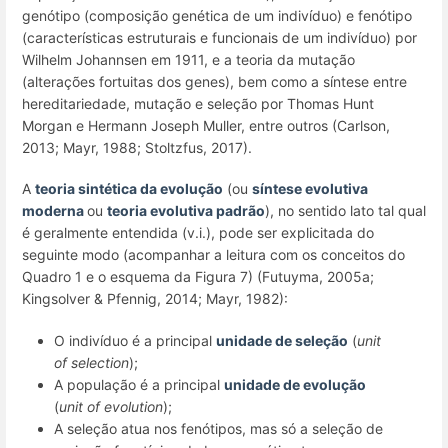
genótipo (composição genética de um indivíduo) e fenótipo
(características estruturais e funcionais de um indivíduo) por
Wilhelm Johannsen em 1911, e a teoria da mutação
(alterações fortuitas dos genes), bem como a síntese entre
hereditariedade, mutação e seleção por Thomas Hunt
Morgan e Hermann Joseph Muller, entre outros (Carlson,
2013; Mayr, 1988; Stoltzfus, 2017).
A
teoria sintética da evolução
(ou
síntese evolutiva
moderna
ou
teoria evolutiva padrão
), no sentido lato tal qual
é geralmente entendida (v.i.), pode ser explicitada do
seguinte modo (acompanhar a leitura com os conceitos do
Quadro 1 e o esquema da Figura 7) (Futuyma, 2005a;
Kingsolver & Pfennig, 2014; Mayr, 1982):
O indivíduo é a principal
unidade de seleção
(
unit
of selection
);
A população é a principal
unidade de evolução
(
unit of evolution
);
A seleção atua nos fenótipos, mas só a seleção de