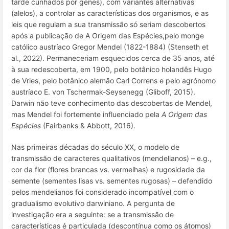
tarde cunhados por genes), com variantes alternativas
(alelos), a controlar as características dos organismos, e as
leis que regulam a sua transmissão só seriam descobertos
após a publicação de
A Origem das Espécies,
pelo monge
católico austríaco Gregor Mendel (1822-1884) (Stenseth et
al., 2022). Permaneceriam esquecidos cerca de 35 anos, até
à sua redescoberta, em 1900, pelo botânico holandês Hugo
de Vries, pelo botânico alemão Carl Correns e pelo agrónomo
austríaco E. von Tschermak-Seysenegg (Gliboff, 2015).
Darwin não teve conhecimento das descobertas de Mendel,
mas Mendel foi fortemente influenciado pela
A
Origem das
Espécies
(Fairbanks & Abbott, 2016).
Nas primeiras décadas do século XX, o modelo de
transmissão de
caracteres qualitativos
(mendelianos) –
e.g.
,
cor da flor (flores brancas vs. vermelhas) e rugosidade da
semente (sementes lisas vs. sementes rugosas) – defendido
pelos mendelianos foi considerado incompatível com o
gradualismo evolutivo
darwiniano. A pergunta de
investigação era a seguinte: se a transmissão de
características é particulada (descontínua como os átomos)