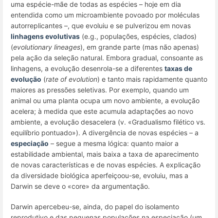
uma espécie-mãe de todas as espécies – hoje em dia
entendida como um microambiente povoado por moléculas
autorreplicantes –, que evoluiu e se pulverizou em novas
linhagens evolutivas
(e.g., populações, espécies, clados)
(
evolutionary lineages
), em grande parte (mas não apenas)
pela ação da seleção natural. Embora gradual, consoante as
linhagens, a evolução desenrola-se a diferentes
taxas de
evolução
(
rate of evolution
) e tanto mais rapidamente quanto
maiores as pressões seletivas. Por exemplo, quando um
animal ou uma planta ocupa um novo ambiente, a evolução
acelera; à medida que este acumula adaptações ao novo
ambiente, a evolução desacelera (v. «Gradualismo filético vs.
equilíbrio pontuado»). A divergência de novas espécies – a
especiação
– segue a mesma lógica: quanto maior a
estabilidade ambiental, mais baixa a taxa de aparecimento
de novas características e de novas espécies. A explicação
da diversidade biológica aperfeiçoou-se, evoluiu, mas a
Darwin se deve o «
core
» da argumentação.
Darwin apercebeu-se, ainda, do papel do isolamento
reprodutivo e das pequenas populações na especiação (um