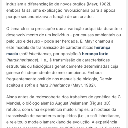
induziam a diferenciação de novos órgãos (Mayr, 1982),
embora falsa, uma explicação revolucionária para a época,
porque secundarizava a função de um criador.
O lamarckismo pressupõe que a variação adquirida durante o
desenvolvimento de um indivíduo – por causas ambientais ou
pelo uso e desuso – pode ser herdada. E. Mayr chamou a
este modelo de transmissão de características
herança
macia
(
soft inheritance
), por oposição à
herança forte
(
hard
inheritance
), i. e., à transmissão de características
estruturais ou fisiológicas geneticamente determinadas cuja
génese é independente do meio ambiente. Embora
frequentemente omitido nos manuais de biologia, Darwin
aceitou a
soft
e a
hard
inheritance
(Mayr, 1982)
.
Ainda antes da redescoberta dos trabalhos de genética de G.
Mendel, o biólogo alemão August Weismann (Figura 3D)
refutou, com uma experiência muito simples, a hipótese da
transmissão de caracteres adquiridos (i.e., a
soft inheritance
)
e rejeitou o modelo lamarckiano de evolução. A experiência