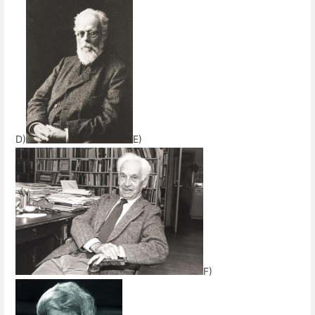
D)
E)
F)