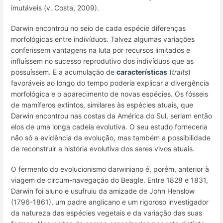
imutáveis (v. Costa, 2009).
Darwin encontrou no seio de cada espécie diferenças
morfológicas entre indivíduos. Talvez algumas variações
conferissem vantagens na luta por recursos limitados e
influíssem no sucesso reprodutivo dos indivíduos que as
possuíssem. E a acumulação de
características
(
traits
)
favoráveis ao longo do tempo poderia explicar a divergência
morfológica e o aparecimento de novas espécies. Os fósseis
de mamíferos extintos, similares às espécies atuais, que
Darwin encontrou nas costas da América do Sul, seriam então
elos de uma longa cadeia evolutiva. O seu estudo forneceria
não só a evidência da evolução, mas também a possibilidade
de reconstruir a história evolutiva dos seres vivos atuais.
O fermento do evolucionismo darwiniano é, porém, anterior à
viagem de circum-navegação do
Beagle
. Entre 1828 e 1831,
Darwin foi aluno e usufruiu da amizade de John Henslow
(1796-1861), um padre anglicano e um rigoroso investigador
da natureza das espécies vegetais e da variação das suas