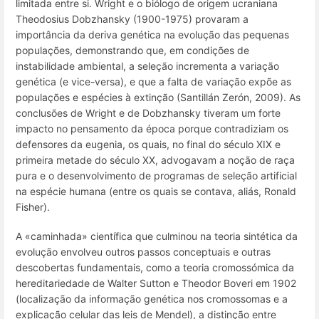
limitada entre si. Wright e o biólogo de origem ucraniana
Theodosius Dobzhansky (1900-1975) provaram a
importância da deriva genética na evolução das pequenas
populações, demonstrando que, em condições de
instabilidade ambiental, a seleção incrementa a variação
genética (e vice-versa), e que a falta de variação expõe as
populações e espécies à extinção (Santillán Zerón, 2009). As
conclusões de Wright e de Dobzhansky tiveram um forte
impacto no pensamento da época porque contradiziam os
defensores da eugenia, os quais, no final do século XIX e
primeira metade do século XX, advogavam a noção de raça
pura e o desenvolvimento de programas de seleção artificial
na espécie humana (entre os quais se contava, aliás, Ronald
Fisher).
A «caminhada» científica que culminou na teoria sintética da
evolução envolveu outros passos conceptuais e outras
descobertas fundamentais, como a teoria cromossómica da
hereditariedade de Walter Sutton e Theodor Boveri em 1902
(localização da informação genética nos cromossomas e a
explicação celular das leis de Mendel), a distinção entre