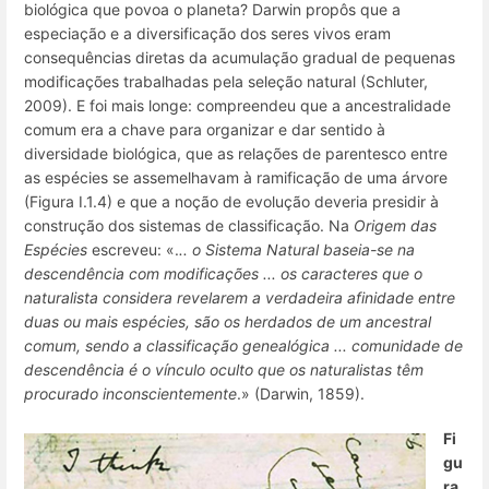
biológica que povoa o planeta? Darwin propôs que a
especiação e a diversificação dos seres vivos eram
consequências diretas da acumulação gradual de pequenas
modificações trabalhadas pela seleção natural (Schluter,
2009). E foi mais longe: compreendeu que a ancestralidade
comum era a chave para organizar e dar sentido à
diversidade biológica, que as relações de parentesco entre
as espécies se assemelhavam à ramificação de uma árvore
(Figura I.1.4) e que a noção de evolução deveria presidir à
construção dos sistemas de classificação. Na
Origem das
Espécies
escreveu: «
.
.. o Sistema Natural baseia-se na
descendência com modificações ... os caracteres que o
naturalista considera revelarem a verdadeira afinidade entre
duas ou mais espécies, são os herdados de um ancestral
comum, sendo a classificação genealógica ... comunidade de
descendência é o vínculo oculto que os naturalistas têm
procurado inconscientemente
.»
(Darwin, 1859).
Fi
gu
ra