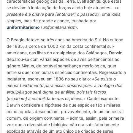
características geológicas da Terra, Lyell admitiu que estas
se deviam à lenta ação de forças ainda hoje atuantes – «
o
presente é a chave para [entender] o passado
», uma ideia
simples, mas de grande alcance, cunhada por
uniformitarismo
(
uniformitarianism
).
O
Beagle
deteve-se três anos na América do Sul. No outono
de 1835, a cerca de 1.000 km da costa continental sul-
americana, nas ilhas do arquipélago dos Galápagos, Darwin
deparou-se com várias espécies de aves pertencentes ao
género
Mimus
,
de notável semelhança morfológica, quer
entre si quer com outras espécies continentais. Regressado a
Inglaterra, escreveu em 1836 no seu diário: «
Se existe o
menor fundamento para essas observações, a zoologia dos
arquipélagos será digna de análise; pois tais factos
[minariam] a estabilidade das espécies
.» Cautelosamente,
Darwin considera a hipótese de que espécies tão similares
como aquelas descendiam, provavelmente, de um ancestral
comum, de origem continental – admite, assim, pela primeira
vez que a diversidade biológica não era satisfatoriamente
explicada através de um ato único de criação de seres