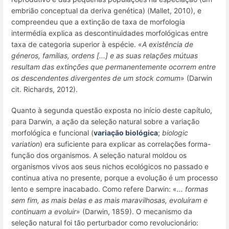
embrião conceptual da deriva genética) (Mallet, 2010), e
compreendeu que a extinção de
taxa
de morfologia
intermédia explica as descontinuidades morfológicas entre
taxa
de categoria superior à espécie. «
A existência de
géneros, famílias, ordens [...] e as suas relações mútuas
resultam das extinções que permanentemente ocorrem entre
os descendentes divergentes de um
stock
comum
» (Darwin
cit. Richards, 2012).
Quanto à segunda questão exposta no início deste capítulo,
para Darwin, a ação da seleção natural sobre a variação
morfológica e funcional (
variação biológica
;
biologic
variation
) era suficiente para explicar as correlações forma-
função dos organismos. A seleção natural moldou os
organismos vivos aos seus nichos ecológicos no passado e
continua ativa no presente, porque a evolução é um processo
lento e sempre inacabado. Como refere Darwin: «
...
formas
sem fim, as mais belas e as mais maravilhosas, evolu
í
ram e
continuam a evoluir
» (Darwin, 1859). O mecanismo da
seleção natural foi tão perturbador como revolucionário: