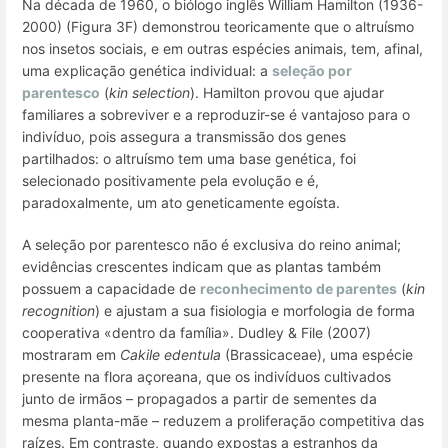
Na década de 1960, o biólogo inglês William Hamilton (1936-
2000) (Figura 3F) demonstrou teoricamente que o altruísmo
nos insetos sociais, e em outras espécies animais, tem, afinal,
uma explicação genética individual: a
seleção por
parentesco
(
kin selection
). Hamilton provou que ajudar
familiares a sobreviver e a reproduzir-se é vantajoso para o
indivíduo, pois assegura a transmissão dos genes
partilhados: o altruísmo tem uma base genética, foi
selecionado positivamente pela evolução e é,
paradoxalmente, um ato geneticamente egoísta.
A seleção por parentesco não é exclusiva do reino animal;
evidências crescentes indicam que as plantas também
possuem a capacidade de
reconhecimento de parentes
(
kin
recognition
) e ajustam a sua fisiologia e morfologia de forma
cooperativa «dentro da família». Dudley & File (2007)
mostraram em
Cakile edentula
(Brassicaceae), uma espécie
presente na flora açoreana, que os indivíduos cultivados
junto de irmãos –
propagados a partir de sementes da
mesma planta-mãe
– reduzem a proliferação competitiva das
raízes. Em contraste, quando expostas a estranhos da