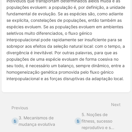
indivíduos que transportam determinados alelos muda e as
populações evoluem: a população é, por definição, a
unidade
fundamental de evolução
. Se as espécies são, como adiante
se explicita, constelações de populações, então também as
espécies evoluem. Se as populações evoluem em ambientes
seletivos muito diferenciados, o fluxo génico
interpopulacional pode rapidamente ser insuficiente para se
sobrepor aos efeitos da seleção natural local: com o tempo, a
divergência é inevitável. Por outras palavras, para que as
populações de uma espécie evoluam de forma coesiva no
seu todo, é necessário um balanço, sempre dinâmico, entre a
homogeneização genética promovida pelo fluxo génico
interpopulacional e as forças disruptivas da adaptação local.
Enter
section
select
Next
mode
Previous
5. Noções de
3. Mecanismos de
fitness, sucesso
mudança evolutiva
reprodutivo e s...