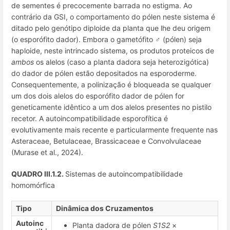
de sementes é precocemente barrada no estigma. Ao
contrário da GSI, o comportamento do pólen neste sistema é
ditado pelo genótipo diploide da planta que lhe deu origem
(o esporófito dador). Embora o gametófito ♂ (pólen) seja
haploide, neste intrincado sistema, os produtos proteicos de
ambos
os alelos (caso a planta dadora seja heterozigótica)
do dador de pólen estão depositados na esporoderme.
Consequentemente, a polinização é bloqueada se qualquer
um dos dois alelos do esporófito dador de pólen for
geneticamente idêntico a um dos alelos presentes no pistilo
recetor. A autoincompatibilidade esporofítica é
evolutivamente mais recente e particularmente frequente nas
Asteraceae, Betulaceae, Brassicaceae e Convolvulaceae
(Murase et al., 2024).
QUADRO III.1.2.
Sistemas de autoincompatibilidade
homomórfica
Tipo
Dinâmica dos Cruzamentos
Autoinc
Planta dadora de pólen
S1S2
×