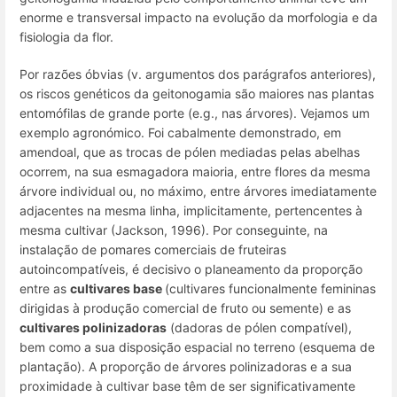
enorme e transversal impacto na evolução da morfologia e da
fisiologia da flor.
Por razões óbvias (v. argumentos dos parágrafos anteriores),
os riscos genéticos da geitonogamia são maiores nas plantas
entomófilas de grande porte (e.g., nas árvores). Vejamos um
exemplo agronómico. Foi cabalmente demonstrado, em
amendoal, que as trocas de pólen mediadas pelas abelhas
ocorrem, na sua esmagadora maioria, entre flores da mesma
árvore individual ou, no máximo, entre árvores imediatamente
adjacentes na mesma linha, implicitamente, pertencentes à
mesma cultivar (Jackson, 1996). Por conseguinte, na
instalação de pomares comerciais de fruteiras
autoincompatíveis, é decisivo o planeamento da proporção
entre as
cultivares base
(cultivares funcionalmente femininas
dirigidas à produção comercial de fruto ou semente) e as
cultivares polinizadoras
(dadoras de pólen compatível),
bem como a sua disposição espacial no terreno (esquema de
plantação). A proporção de árvores polinizadoras e a sua
proximidade à cultivar base têm de ser significativamente