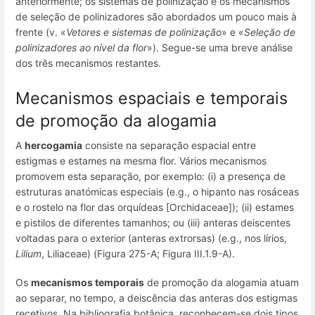
anteriormente; os sistemas de polinização e os mecanismos
de seleção de polinizadores são abordados um pouco mais à
frente (v. «
Vetores e sistemas de polinização
» e «
Seleção de
polinizadores ao nível da flor
»). Segue-se uma breve análise
dos três mecanismos restantes.
Mecanismos espaciais e temporais
de promoção da alogamia
A
hercogamia
consiste na separação espacial entre
estigmas e estames na mesma flor. Vários mecanismos
promovem esta separação, por exemplo: (i) a presença de
estruturas anatómicas especiais (e.g., o hipanto nas rosáceas
e o rostelo na flor das orquídeas [Orchidaceae]); (ii) estames
e pistilos de diferentes tamanhos; ou (iii) anteras deiscentes
voltadas para o exterior (anteras extrorsas) (e.g., nos lírios,
Lilium
, Liliaceae) (Figura 275-A; Figura III.1.9-A).
Os
mecanismos temporais
de promoção da alogamia atuam
ao separar, no tempo, a deiscência das anteras dos estigmas
recetivos. Na bibliografia botânica, reconhecem-se dois tipos