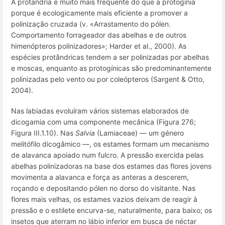
A protandria é muito mais frequente do que a protoginia
porque é ecologicamente mais eficiente a promover a
polinização cruzada (v. «Arrastamento do pólen.
Comportamento forrageador das abelhas e de outros
himenópteros polinizadores»; Harder et al., 2000). As
espécies protândricas tendem a ser polinizadas por abelhas
e moscas, enquanto as protogínicas são predominantemente
polinizadas pelo vento ou por coleópteros (Sargent & Otto,
2004).
Nas labiadas evoluíram vários sistemas elaborados de
dicogamia com uma componente mecânica (Figura 276;
Figura III.1.10). Nas
Salvia
(Lamiaceae) — um género
melitófilo dicogâmico —, os estames formam um mecanismo
de alavanca apoiado num fulcro. A pressão exercida pelas
abelhas polinizadoras na base dos estames das flores jovens
movimenta a alavanca e força as anteras a descerem,
roçando e depositando pólen no dorso do visitante. Nas
flores mais velhas, os estames vazios deixam de reagir à
pressão e o estilete encurva-se, naturalmente, para baixo; os
insetos que aterram no lábio inferior em busca de néctar