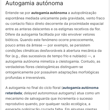
Autogamia autónoma
Entende-se por
autogamia autónoma
a autopolinização
espontânea mediada unicamente pela gravidade, vento fraco
ou contacto físico direto decorrente da proximidade espacial
entre as anteras deiscentes e os estigmas recetivos da flor.
Difere da autogamia facilitada por não envolver vetores
bióticos. Quando este fenómeno ocorre precocemente,
pouco antes da ântese — por exemplo, se persistem
condições climáticas desfavoráveis à abertura mecânica da
flor (e.g., dias sucessivos de tempo frio e nublado) —, a
autogamia autónoma mimetiza a cleistogamia. Contudo, as
verdadeiras flores cleistogâmicas distinguem-se
ontogenicamente por possuírem adaptações morfológicas
profundas e irreversíveis.
A autogamia no final do ciclo floral (
autogamia autónoma
retardada
;
delayed autonomous autogamy
) atua como um
mecanismo de salvaguarda que incrementa o sucesso
reprodutivo quando, por qualquer razão ecológica, a
esperada polinização cruzada falha. Em algumas plantas,