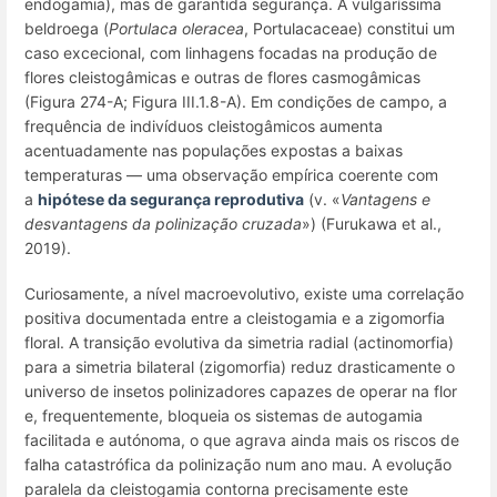
endogamia), mas de garantida segurança. A vulgaríssima
beldroega (
Portulaca oleracea
, Portulacaceae) constitui um
caso excecional, com linhagens focadas na produção de
flores cleistogâmicas e outras de flores casmogâmicas
(Figura 274-A; Figura III.1.8-A). Em condições de campo, a
frequência de indivíduos cleistogâmicos aumenta
acentuadamente nas populações expostas a baixas
temperaturas — uma observação empírica coerente com
a
hipótese da segurança reprodutiva
(v. «
Vantagens e
desvantagens da polinização cruzada
») (Furukawa et al.,
2019).
Curiosamente, a nível macroevolutivo, existe uma correlação
positiva documentada entre a cleistogamia e a zigomorfia
floral. A transição evolutiva da simetria radial (actinomorfia)
para a simetria bilateral (zigomorfia) reduz drasticamente o
universo de insetos polinizadores capazes de operar na flor
e, frequentemente, bloqueia os sistemas de autogamia
facilitada e autónoma, o que agrava ainda mais os riscos de
falha catastrófica da polinização num ano mau. A evolução
paralela da cleistogamia contorna precisamente este