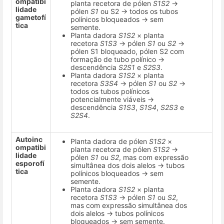
ompatibi
planta recetora de pólen
S1S2
→
lidade
pólen
S1
ou S2 → todos os tubos
gametofí
polínicos bloqueados → sem
tica
semente.
Planta dadora
S1S2
× planta
recetora
S1S3
→ pólen
S1
ou
S2
→
pólen S1 bloqueado, pólen S2 com
formação de tubo polínico →
descendência
S2S1
e
S2S3
.
Planta dadora
S1S2
× planta
recetora
S3S4
→ pólen
S1
ou
S2
→
todos os tubos polínicos
potencialmente viáveis →
descendência
S1S3
,
S1S4
,
S2S3
e
S2S4
.
Autoinc
Planta dadora de pólen
S1S2
×
ompatibi
planta recetora de pólen
S1S2
→
lidade
pólen
S1
ou
S2
, mas com expressão
esporofí
simultânea dos dois alelos → tubos
tica
polínicos bloqueados → sem
semente.
Planta dadora
S1S2
× planta
recetora
S1S3
→ pólen
S1
ou
S2
,
mas com expressão simultânea dos
dois alelos → tubos polínicos
bloqueados → sem semente.