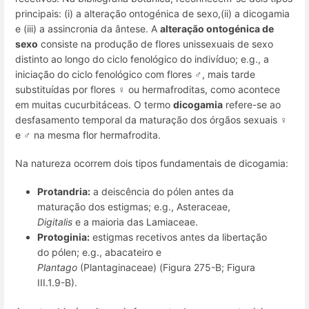
principais: (i) a alteração ontogénica de sexo,(ii) a dicogamia
e (iii) a assincronia da ântese. A
alteração ontogénica de
sexo
consiste na produção de flores unissexuais de sexo
distinto ao longo do ciclo fenológico do indivíduo; e.g., a
iniciação do ciclo fenológico com flores ♂, mais tarde
substituídas por flores ♀ ou hermafroditas, como acontece
em muitas cucurbitáceas. O termo
dicogamia
refere-se ao
desfasamento temporal da maturação dos órgãos sexuais ♀
e ♂ na mesma flor hermafrodita.
Na natureza ocorrem dois tipos fundamentais de dicogamia:
Protandria
:
a deiscência do pólen antes da
maturação dos estigmas; e.g., Asteraceae,
Digitalis
e a maioria das Lamiaceae.
Protoginia
:
estigmas recetivos antes da libertação
do pólen; e.g., abacateiro e
Plantago
(Plantaginaceae) (Figura 275-B; Figura
III.1.9-B).