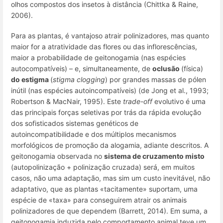
olhos compostos dos insetos à distância (Chittka & Raine,
2006).
Para as plantas, é vantajoso atrair polinizadores, mas quanto
maior for a atratividade das flores ou das inflorescências,
maior a probabilidade de geitonogamia (nas espécies
autocompatíveis) – e, simultaneamente, de
oclusão
(física)
do estigma
(
stigma clogging
) por grandes massas de pólen
inútil (nas espécies autoincompatíveis) (de Jong et al., 1993;
Robertson & MacNair, 1995). Este
trade-off
evolutivo é uma
das principais forças seletivas por trás da rápida evolução
dos sofisticados sistemas genéticos de
autoincompatibilidade e dos múltiplos mecanismos
morfológicos de promoção da alogamia, adiante descritos. A
geitonogamia observada no
sistema de cruzamento misto
(autopolinização + polinização cruzada) será, em muitos
casos, não uma adaptação, mas sim um custo inevitável, não
adaptativo, que as plantas «tacitamente» suportam, uma
espécie de «taxa» para conseguirem atrair os animais
polinizadores de que dependem (Barrett, 2014). Em suma, a
geitonogamia induzida pelo comportamento animal teve um