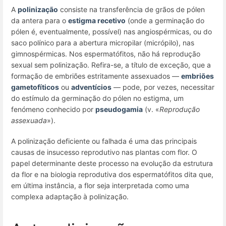
A
polinização
consiste na transferência de grãos de pólen
da antera para o
estigma recetivo
(onde a germinação do
pólen é, eventualmente, possível) nas angiospérmicas, ou do
saco polínico para a abertura micropilar (micrópilo), nas
gimnospérmicas. Nos espermatófitos, não há reprodução
sexual sem polinização. Refira-se, a título de exceção, que a
formação de embriões estritamente assexuados —
embriões
gametofíticos
ou
adventícios
— pode, por vezes, necessitar
do estímulo da germinação do pólen no estigma, um
fenómeno conhecido por
pseudogamia
(v. «
Reprodução
assexuada
»).
A polinização deficiente ou falhada é uma das principais
causas de insucesso reprodutivo nas plantas com flor. O
papel determinante deste processo na evolução da estrutura
da flor e na biologia reprodutiva dos espermatófitos dita que,
em última instância, a flor seja interpretada como uma
complexa adaptação à polinização.