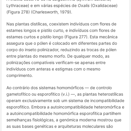
Lythraceae) e em várias espécies de
Oxalis
(Oxalidaceae)
(Figura 278) (Charlesworth, 1979).
Nas plantas distílicas, coexistem indivíduos com flores de
estames longos e pistilo curto, e indivíduos com flores de
estames curtos e pistilo longo (Figura 277). Esta mecânica
assegura que o pólen é colocado em diferentes partes do
corpo do inseto polinizador, reduzindo as trocas de pólen
entre plantas do mesmo morfo. De qualquer modo, as
polinizações compatíveis verificam-se apenas entre
indivíduos com anteras e estigmas com o mesmo
comprimento.
Ao contrário dos sistemas homomórficos — de controlo
gametofítico ou esporofítico (v.i.) —, as plantas heterostílicas
operam exclusivamente sob um sistema de incompatibilidade
esporofítico. Embora a autoincompatibilidade heteromórfica e
a autoincompatibilidade homomórfica esporofítica partilhem
semelhanças fisiológicas, a genómica moderna mostrou que
as suas bases genéticas e arquiteturas moleculares são