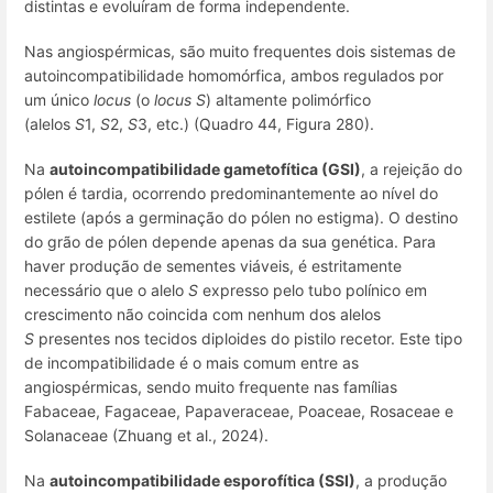
distintas e evoluíram de forma independente.
Nas angiospérmicas, são muito frequentes dois sistemas de
autoincompatibilidade homomórfica, ambos regulados por
um único
locus
(o
locus S
) altamente polimórfico
(alelos
S
1,
S
2,
S
3, etc.) (Quadro 44, Figura 280).
Na
autoincompatibilidade gametofítica (GSI)
, a rejeição do
pólen é tardia, ocorrendo predominantemente ao nível do
estilete (após a germinação do pólen no estigma). O destino
do grão de pólen depende apenas da sua genética. Para
haver produção de sementes viáveis, é estritamente
necessário que o alelo
S
expresso pelo tubo polínico em
crescimento não coincida com nenhum dos alelos
S
presentes nos tecidos diploides do pistilo recetor. Este tipo
de incompatibilidade é o mais comum entre as
angiospérmicas, sendo muito frequente nas famílias
Fabaceae, Fagaceae, Papaveraceae, Poaceae, Rosaceae e
Solanaceae (Zhuang et al., 2024).
Na
autoincompatibilidade esporofítica (SSI)
, a produção