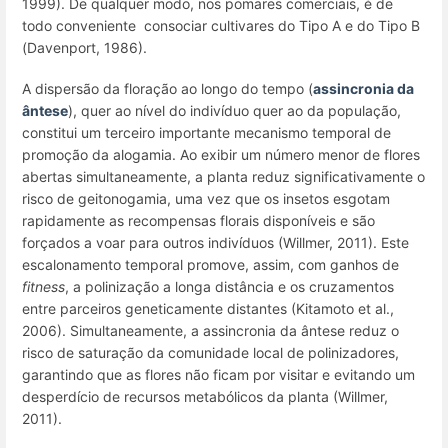
1999). De qualquer modo, nos pomares comerciais, é de
todo conveniente consociar cultivares do Tipo A e do Tipo B
(Davenport, 1986).
A dispersão da floração ao longo do tempo (
assincronia da
ântese
), quer ao nível do indivíduo quer ao da população,
constitui um terceiro importante mecanismo temporal de
promoção da alogamia. Ao exibir um número menor de flores
abertas simultaneamente, a planta reduz significativamente o
risco de geitonogamia, uma vez que os insetos esgotam
rapidamente as recompensas florais disponíveis e são
forçados a voar para outros indivíduos (Willmer, 2011). Este
escalonamento temporal promove, assim, com ganhos de
fitness
, a polinização a longa distância e os cruzamentos
entre parceiros geneticamente distantes (Kitamoto et al.,
2006). Simultaneamente, a assincronia da ântese reduz o
risco de saturação da comunidade local de polinizadores,
garantindo que as flores não ficam por visitar e evitando um
desperdício de recursos metabólicos da planta (Willmer,
2011).