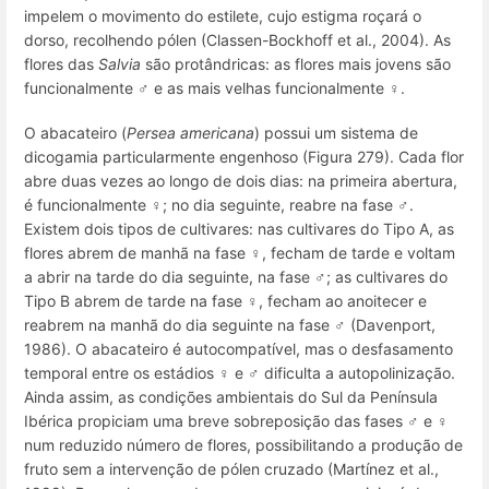
impelem o movimento do estilete, cujo estigma roçará o
dorso, recolhendo pólen (Classen-Bockhoff et al., 2004). As
flores das
Salvia
são protândricas: as flores mais jovens são
funcionalmente ♂ e as mais velhas funcionalmente ♀.
O abacateiro (
Persea americana
) possui um sistema de
dicogamia particularmente engenhoso (Figura 279). Cada flor
abre duas vezes ao longo de dois dias: na primeira abertura,
é funcionalmente ♀; no dia seguinte, reabre na fase ♂.
Existem dois tipos de cultivares: nas cultivares do Tipo A, as
flores abrem de manhã na fase ♀, fecham de tarde e voltam
a abrir na tarde do dia seguinte, na fase ♂; as cultivares do
Tipo B abrem de tarde na fase ♀, fecham ao anoitecer e
reabrem na manhã do dia seguinte na fase ♂ (Davenport,
1986). O abacateiro é autocompatível, mas o desfasamento
temporal entre os estádios ♀ e ♂ dificulta a autopolinização.
Ainda assim, as condições ambientais do Sul da Península
Ibérica propiciam uma breve sobreposição das fases ♂ e ♀
num reduzido número de flores, possibilitando a produção de
fruto sem a intervenção de pólen cruzado (Martínez et al.,