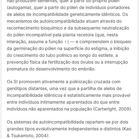
não produzem sementes, quer a partir do próprio pólen
(autogamia), quer a partir do pólen de indivíduos portadores
de alelos de incompatibilidade geneticamente idênticos. Os
mecanismos de autoincompatibilidade atuam através do
reconhecimento bioquímico e da subsequente neutralização
do pólen incompatível pela planta recetora (que, nesta
interação, assume a função ♀) — e compreendem o bloqueio
da germinação do pólen na superfície do estigma, a inibição
do crescimento do tubo polínico ao longo do estilete, a
prevenção física da fertilização dos óvulos ou a interrupção
prematura do desenvolvimento do embrião.
Os SI promovem ativamente a polinização cruzada com
genótipos distantes, uma vez que a partilha de alelos de
incompatibilidade idênticos é estatisticamente mais provável
entre indivíduos intimamente aparentados do que entre
indivíduos não aparentados na população (Cartwright, 2009).
Os sistemas de autoincompatibilidade repartem-se por dois
grandes tipos evolutivamente independentes e distintos (Kao
& Tsukamoto, 2004):