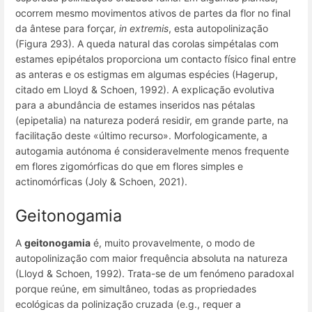
ocorrem mesmo movimentos ativos de partes da flor no final
da ântese para forçar,
in extremis
, esta autopolinização
(Figura 293). A queda natural das corolas simpétalas com
estames epipétalos proporciona um contacto físico final entre
as anteras e os estigmas em algumas espécies (Hagerup,
citado em Lloyd & Schoen, 1992). A explicação evolutiva
para a abundância de estames inseridos nas pétalas
(epipetalia) na natureza poderá residir, em grande parte, na
facilitação deste «último recurso». Morfologicamente, a
autogamia autónoma é consideravelmente menos frequente
em flores zigomórficas do que em flores simples e
actinomórficas (Joly & Schoen, 2021).
Geitonogamia
A
geitonogamia
é, muito provavelmente, o modo de
autopolinização com maior frequência absoluta na natureza
(Lloyd & Schoen, 1992). Trata-se de um fenómeno paradoxal
porque reúne, em simultâneo, todas as propriedades
ecológicas da polinização cruzada (e.g., requer a