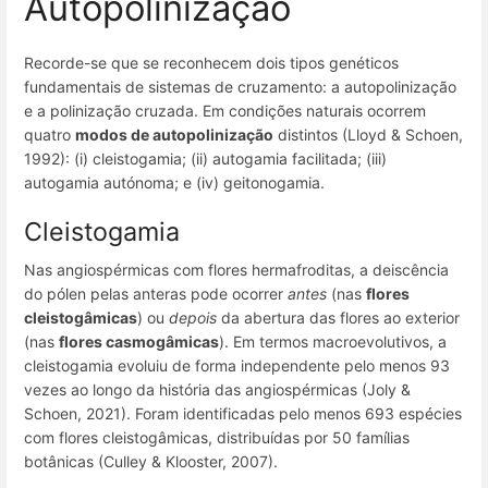
Autopolinização
Recorde-se que se reconhecem dois tipos genéticos
fundamentais de sistemas de cruzamento: a autopolinização
e a polinização cruzada. Em condições naturais ocorrem
quatro
modos de autopolinização
distintos (Lloyd & Schoen,
1992): (i) cleistogamia; (ii) autogamia facilitada; (iii)
autogamia autónoma; e (iv) geitonogamia.
Cleistogamia
Nas angiospérmicas com flores hermafroditas, a deiscência
do pólen pelas anteras pode ocorrer
antes
(nas
flores
cleistogâmicas
) ou
depois
da abertura das flores ao exterior
(nas
flores casmogâmicas
). Em termos macroevolutivos, a
cleistogamia evoluiu de forma independente pelo menos 93
vezes ao longo da história das angiospérmicas (Joly &
Schoen, 2021). Foram identificadas pelo menos 693 espécies
com flores cleistogâmicas, distribuídas por 50 famílias
botânicas (Culley & Klooster, 2007).