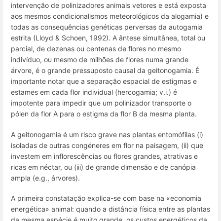
intervenção de polinizadores animais vetores e está exposta
aos mesmos condicionalismos meteorológicos da alogamia) e
todas as consequências genéticas perversas da autogamia
estrita (Lloyd & Schoen, 1992). A ântese simultânea, total ou
parcial, de dezenas ou centenas de flores no mesmo
indivíduo, ou mesmo de milhões de flores numa grande
árvore, é o grande pressuposto causal da geitonogamia. É
importante notar que a separação espacial de estigmas e
estames em cada flor individual (hercogamia; v.i.) é
impotente para impedir que um polinizador transporte o
pólen da flor A para o estigma da flor B da mesma planta.
A geitonogamia é um risco grave nas plantas entomófilas (i)
isoladas de outras congéneres em flor na paisagem, (ii) que
investem em inflorescências ou flores grandes, atrativas e
ricas em néctar, ou (iii) de grande dimensão e de canópia
ampla (e.g., árvores).
A primeira constatação explica-se com base na «economia
energética» animal: quando a distância física entre as plantas
da mesma espécie é muito grande, os custos energéticos da