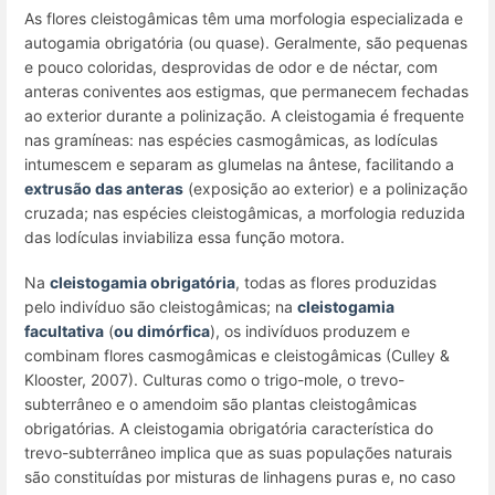
As flores cleistogâmicas têm uma morfologia especializada e
autogamia obrigatória (ou quase). Geralmente, são pequenas
e pouco coloridas, desprovidas de odor e de néctar, com
anteras coniventes aos estigmas, que permanecem fechadas
ao exterior durante a polinização. A cleistogamia é frequente
nas gramíneas: nas espécies casmogâmicas, as lodículas
intumescem e separam as glumelas na ântese, facilitando a
extrusão das anteras
(exposição ao exterior) e a polinização
cruzada; nas espécies cleistogâmicas, a morfologia reduzida
das lodículas inviabiliza essa função motora.
Na
cleistogamia obrigatória
, todas as flores produzidas
pelo indivíduo são cleistogâmicas; na
cleistogamia
facultativa
(
ou dimórfica
), os indivíduos produzem e
combinam flores casmogâmicas e cleistogâmicas (Culley &
Klooster, 2007). Culturas como o trigo-mole, o trevo-
subterrâneo e o amendoim são plantas cleistogâmicas
obrigatórias. A cleistogamia obrigatória característica do
trevo-subterrâneo implica que as suas populações naturais
são constituídas por misturas de linhagens puras e, no caso