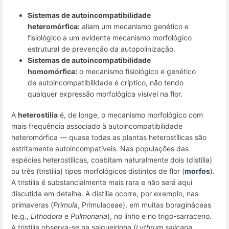
Sistemas de autoincompatibilidade
heteromórfica
:
aliam um mecanismo genético e
fisiológico a um evidente mecanismo morfológico
estrutural de prevenção da autopolinização.
Sistemas de autoincompatibilidade
homomórfica
:
o mecanismo fisiológico e genético
de autoincompatibilidade é críptico, não tendo
qualquer expressão morfológica visível na flor.
A
heterostilia
é, de longe, o mecanismo morfológico com
mais frequência associado à autoincompatibilidade
heteromórfica — quase todas as plantas heterostílicas são
estritamente autoincompatíveis. Nas populações das
espécies heterostílicas, coabitam naturalmente dois (distilia)
ou três (tristilia) tipos morfológicos distintos de flor (
morfos
).
A tristilia é substancialmente mais rara e não será aqui
discutida em detalhe. A distilia ocorre, por exemplo, nas
primaveras (
Primula
, Primulaceae), em muitas boragináceas
(e.g.,
Lithodora
e
Pulmonaria
), no linho e no trigo-sarraceno.
A tristilia observa-se na salgueirinha (
Lythrum salicaria
,