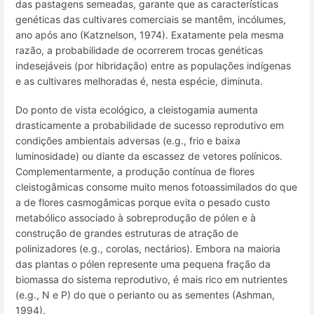
das pastagens semeadas, garante que as características
genéticas das cultivares comerciais se mantêm, incólumes,
ano após ano (Katznelson, 1974). Exatamente pela mesma
razão, a probabilidade de ocorrerem trocas genéticas
indesejáveis (por hibridação) entre as populações indígenas
e as cultivares melhoradas é, nesta espécie, diminuta.
Do ponto de vista ecológico, a cleistogamia aumenta
drasticamente a probabilidade de sucesso reprodutivo em
condições ambientais adversas (e.g., frio e baixa
luminosidade) ou diante da escassez de vetores polínicos.
Complementarmente, a produção contínua de flores
cleistogâmicas consome muito menos fotoassimilados do que
a de flores casmogâmicas porque evita o pesado custo
metabólico associado à sobreprodução de pólen e à
construção de grandes estruturas de atração de
polinizadores (e.g., corolas, nectários). Embora na maioria
das plantas o pólen represente uma pequena fração da
biomassa do sistema reprodutivo, é mais rico em nutrientes
(e.g., N e P) do que o perianto ou as sementes (Ashman,
1994).