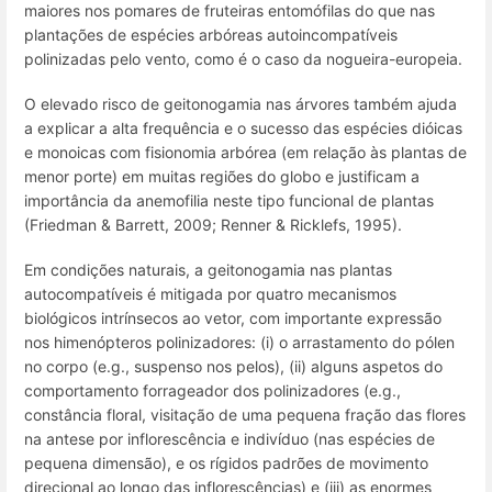
maiores nos pomares de fruteiras entomófilas do que nas
plantações de espécies arbóreas autoincompatíveis
polinizadas pelo vento, como é o caso da nogueira-europeia.
O elevado risco de geitonogamia nas árvores também ajuda
a explicar a alta frequência e o sucesso das espécies dióicas
e monoicas com fisionomia arbórea (em relação às plantas de
menor porte) em muitas regiões do globo e justificam a
importância da anemofilia neste tipo funcional de plantas
(Friedman & Barrett, 2009; Renner & Ricklefs, 1995).
Em condições naturais, a geitonogamia nas plantas
autocompatíveis é mitigada por quatro mecanismos
biológicos intrínsecos ao vetor, com importante expressão
nos himenópteros polinizadores: (i) o arrastamento do pólen
no corpo (e.g., suspenso nos pelos), (ii) alguns aspetos do
comportamento forrageador dos polinizadores (e.g.,
constância floral, visitação de uma pequena fração das flores
na antese por inflorescência e indivíduo (nas espécies de
pequena dimensão), e os rígidos padrões de movimento
direcional ao longo das inflorescências) e (iii) as enormes