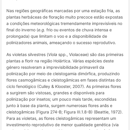
Nas regiões geográficas marcadas por uma estação fria, as
plantas herbáceas de floração muito precoce estão expostas
a condições meteorológicas tremendamente imprevisíveis no
final do inverno (
e.g.
frio ou eventos de chuva intensa e
prolongada) que limitam o voo e a disponibilidade de
polinizadores animais, ameaçando o sucesso reprodutivo.
As violetas silvestres (
Viola
spp., Violaceae) são das primeiras
plantas a florir na região Holártica. Várias espécies deste
género resolveram a imprevisibilidade primaveril da
polinização por meio de cleistogamia dimórfica, produzindo
flores casmogâmicas e cleistogâmicas em fases distintas do
ciclo fenológico (Culley & Klooster, 2007). As primeiras flores
a surgirem são vistosas, grandes e disponíveis para
polinização por insetos; um pouco mais tarde, escondidas
junto à base da planta, surgem numerosas flores anãs e
cleistogâmicas (Figura 274-B; Figura III.1.8-B) (Beattie, 1972).
Para as violetas, as flores cleistogâmicas representam um
investimento reprodutivo de menor qualidade genética (via