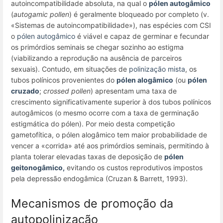
autoincompatibilidade absoluta, na qual o
pólen autogâmico
(
autogamic pollen
) é geralmente bloqueado por completo (v.
«Sistemas de autoincompatibilidade»), nas espécies com CSI
o
pólen autogâmico
é viável e capaz de germinar e fecundar
os primórdios seminais se chegar sozinho ao estigma
(viabilizando a reprodução na ausência de parceiros
sexuais). Contudo, em situações de
polinização mista
, os
tubos polínicos provenientes do
pólen alogâmico
(ou
pólen
cruzado
;
crossed pollen
) apresentam uma taxa de
crescimento significativamente superior à dos tubos polínicos
autogâmicos (o mesmo ocorre com a taxa de germinação
estigmática do pólen). Por meio desta competição
gametofítica, o pólen alogâmico tem maior probabilidade de
vencer a «corrida» até aos primórdios seminais, permitindo à
planta tolerar elevadas taxas de deposição de
pólen
geitonogâmico,
evitando os custos reprodutivos impostos
pela depressão endogâmica (Cruzan & Barrett, 1993).
Mecanismos de promoção da
autopolinização