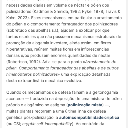
necessidades diárias em volume de néctar e pólen dos
polinizadores (Kadmon & Shmida, 1992; Pyke, 1978; Travis &
Kohn, 2023). Estes mecanismos, em particular o arrastamento
do pólen e o comportamento forrageador dos polinizadores
(sobretudo das abelhas s.l.), ajudam a explicar por que
tantas espécies que não possuem mecanismos estruturais de
promoção da alogamia investem, ainda assim, em flores
hiperatrativas, reúnem muitas flores em inflorescências
densas e/ou produzem enormes quantidades de néctar
(Robertson, 1992). Adia-se para o ponto «
Arrastamento do
pólen. Comportamento forrageador das abelhas e de outros
himenópteros polinizadores
» uma explicação detalhada
desta extraordinária mecânica evolutiva.
Quando os mecanismos de defesa falham e a geitonogamia
acontece — traduzida na deposição de uma mistura de pólen
próprio e alogâmico no estigma (
polinização mista
) —,
muitas plantas recorrem a uma última linha de defesa
genética pós-polinização: a
autoincompatibilidade críptica
(ou CSI;
cryptic self-incompatibility
). Ao contrário da