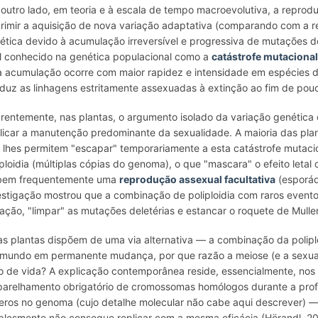
 outro lado, em teoria e à escala de tempo macroevolutiva, a repro
rimir a aquisição de nova variação adaptativa (comparando com a
ética devido à acumulação irreversível e progressiva de mutações 
al conhecido na genética populacional como a
catástrofe mutaciona
a acumulação ocorre com maior rapidez e intensidade em espécies 
duz as linhagens estritamente assexuadas à extinção ao fim de pouc
rentemente, nas plantas, o argumento isolado da variação genética cl
licar a manutenção predominante da sexualidade. A maioria das plant
 lhes permitem "escapar" temporariamente a esta catástrofe mutacio
iploidia (múltiplas cópias do genoma), o que "mascara" o efeito leta
bem frequentemente uma
reprodução assexual facultativa
(esporád
estigação mostrou que a combinação de poliploidia com raros eventos
iação, "limpar" as mutações deletérias e estancar o roquete de Mulle
as plantas dispõem de uma via alternativa — a combinação da polip
mundo em permanente mudança, por que razão a meiose (e a sexuali
lo de vida? A explicação contemporânea reside, essencialmente, no
arelhamento obrigatório de cromossomas homólogos durante a prof
eros no genoma (cujo detalhe molecular não cabe aqui descrever) —
plesmente não consegue replicar com a mesma eficácia (Hörandl, 20