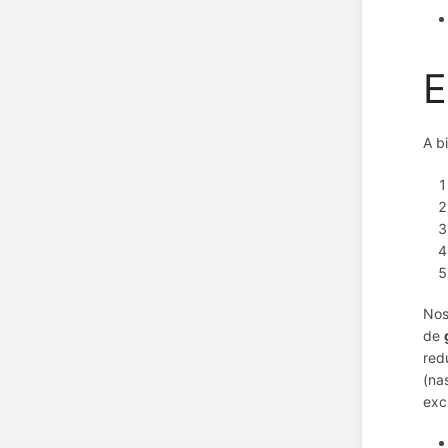
E
A b
Nos
de
red
(na
exc