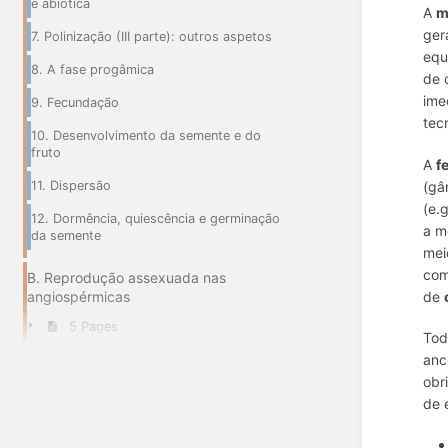
e abiótica
A
m
ger
7. Polinização (III parte): outros aspetos
equ
8. A fase progâmica
de 
ime
9. Fecundação
tec
10. Desenvolvimento da semente e do
fruto
A
f
11. Dispersão
(gâ
(e.
12. Dormência, quiescência e germinação
a m
da semente
mei
com
B. Reprodução assexuada nas
angiospérmicas
de
5 Pages
Tod
anc
obr
de 