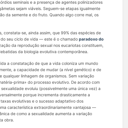
mórdios seminais e a presença de agentes polinizadores
os gâmetas sejam viáveis. Seguem-se etapas igualmente
ão da semente e do fruto. Quando algo corre mal, os
s, constata-se, ainda assim, que 99% das espécies de
do seu ciclo de vida — este é o chamado
paradoxo do
ização da reprodução sexual nos eucariotas constituem,
ebatidas da biologia evolutiva contemporânea.
rtida a constatação de que a vida coloniza um mundo
nte, a capacidade de mudar (a nível genético) e de
 de qualquer linhagem de organismos. Sem variação
matéria-prima» do processo evolutivo. De acordo com
a sexualidade evoluiu (possivelmente uma única vez) a
niversalmente porque incrementa drasticamente a
 taxas evolutivas e o sucesso adaptativo dos
uma característica extraordinariamente vantajosa —
cânica de como a sexualidade aumenta a variação
ta obra.