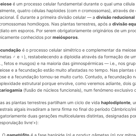
eiose
é um processo celular fundamental durante o qual uma célula
almente, quatro células haploides (com
n
cromossomas), através de dua
acional. É durante a primeira divisão celular — a
divisão reducional
cromossomas homólogos. Nas plantas terrestres, após a
divisão eq
diato em esporos. Por serem obrigatoriamente originários de um pro
nicamente conhecidos por
meiósporos
.
ecundação
é o processo celular simétrico e complementar da meiose:
metas ♂ e ♀), restabelecendo a diploidia através da formação de u
g., fetos e musgos) e na maioria das gimnospérmicas — i.e., nos gru
eiose e a fecundação estão muito afastadas no tempo. Nas plantas co
ose e a fecundação tornou-se muito curto. Contudo, a fecundação 
plexidade estrutural porque envolve, como veremos adiante, dois gâ
cariogamia
(fusão de núcleos funcionais), num fenómeno exclusivo
as as plantas terrestres partilham um ciclo de vida
haplodiplonte
, 
estrais algais invadiram a
terra firma
no final do período Câmbrico/in
igatoriamente duas gerações multicelulares distintas, designadas por 
esporulação livre’»):
O
gametófito
é a fase haploide (
n
) e produz gâmetas (
n
) por mitos