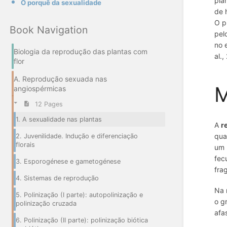
pla
O porquê da sexualidade
de 
O p
Book Navigation
pel
no 
Biologia da reprodução das plantas com
al.,
flor
A. Reprodução sexuada nas
M
angiospérmicas
12 Pages
1. A sexualidade nas plantas
A
r
qua
2. Juvenilidade. Indução e diferenciação
florais
um 
fec
3. Esporogénese e gametogénese
fra
4. Sistemas de reprodução
Na 
5. Polinização (I parte): autopolinização e
o g
polinização cruzada
afa
6. Polinização (II parte): polinização biótica