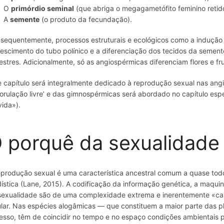
O
primórdio seminal
(que abriga o megagametófito feminino retid
A
semente
(o produto da fecundação).
sequentemente, processos estruturais e ecológicos como a indução fl
rescimento do tubo polínico e a diferenciação dos tecidos da semen
restres. Adicionalmente, só as angiospérmicas diferenciam flores e fr
e capítulo será integralmente dedicado à reprodução sexual nas ang
orulação livre’ e das gimnospérmicas será abordado no capítulo espe
vida»).
 porquê da sexualidade
eprodução sexual é uma característica ancestral comum a quase todo
dística (Lane, 2015). A codificação da informação genética, a maquin
sexualidade são de uma complexidade extrema e inerentemente «ca
ular. Nas espécies alogâmicas — que constituem a maior parte das p
esso, têm de coincidir no tempo e no espaço condições ambientais 