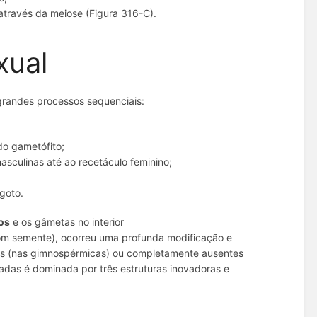
 através da meiose (Figura 316-C).
xual
 grandes processos sequenciais:
do gametófito;
masculinas até ao recetáculo feminino;
goto.
os
e os gâmetas no interior
 com semente), ocorreu uma profunda modificação e
dos (nas gimnospérmicas) ou completamente ausentes
adas é dominada por três estruturas inovadoras e