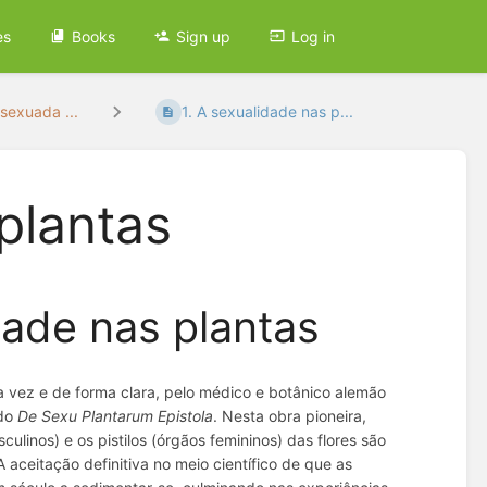
es
Books
Sign up
Log in
sexuada ...
1. A sexualidade nas p...
 plantas
ade nas plantas
a vez e de forma clara, pelo médico e botânico alemão
ado
De Sexu Plantarum Epistola
. Nesta obra pioneira,
inos) e os pistilos (órgãos femininos) das flores são
 aceitação definitiva no meio científico de que as