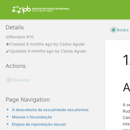
Details
Books
Revision #10
Created
9 months ago
by
Carlos Aguiar
Updated
4 months ago
by
Carlos Aguiar
1
Actions
Revisions
A
Page Navigation
A s
A descoberta da sexualidade nas plantas
Rud
Meiose e fecundação
Cam
int
Etapas da reprodução sexual