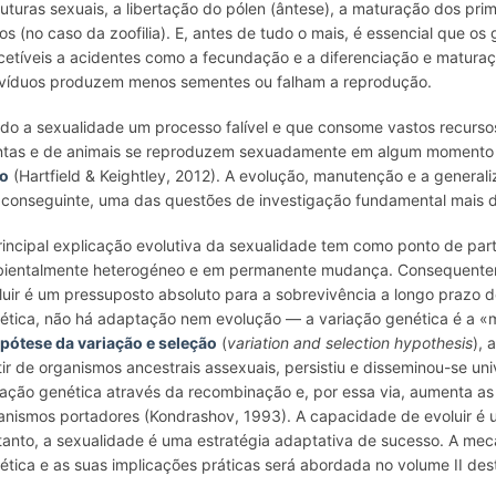
ruturas sexuais, a libertação do pólen (ântese), a maturação dos pri
vos (no caso da zoofilia). E, antes de tudo o mais, é essencial que 
cetíveis a acidentes como a fecundação e a diferenciação e maturaç
ivíduos produzem menos sementes ou falham a reprodução.
do a sexualidade um processo falível e que consome vastos recurso
ntas e de animais se reproduzem sexuadamente em algum momento 
o
(Hartfield & Keightley, 2012). A evolução, manutenção e a general
 conseguinte, uma das questões de investigação fundamental mais d
rincipal explicação evolutiva da sexualidade tem como ponto de pa
ientalmente heterogéneo e em permanente mudança. Consequenteme
luir é um pressuposto absoluto para a sobrevivência a longo prazo
ética, não há adaptação nem evolução — a variação genética é a «
ipótese da variação e seleção
(
variation and selection hypothesis
), 
tir de organismos ancestrais assexuais, persistiu e disseminou-se u
iação genética através da recombinação e, por essa via, aumenta as
anismos portadores (Kondrashov, 1993). A capacidade de evoluir é 
tanto, a sexualidade é uma estratégia adaptativa de sucesso. A me
ética e as suas implicações práticas será abordada no volume II des