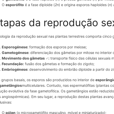
O
esporófito
é a fase diploide (
2n
) e origina esporos haploides (
n
)
tapas da reprodução se
iologia da reprodução sexual nas plantas terrestres comporta cinco
Esporogénese:
formação dos esporos por meiose;
Gametogénese:
diferenciação dos gâmetas por mitose no interior 
Movimento dos gâmetas ♂:
transporte físico das células sexuais 
Fecundação:
fusão dos gâmetas e formação do zigoto;
Embriogénese:
desenvolvimento do embrião diploide a partir do zi
 grupos basais, os esporos são produzidos no interior de
esporângi
gametângios
multicelulares. Contudo, nas espermatófitas (plantas
ução evolutiva da fase gametofítica. Os gametângios estão reduzi
s angiospérmicas). Em seu lugar, a reprodução destas plantas avanç
lusivas:
O
pólen
(o microgametófito masculino, móvel e miniaturizado);