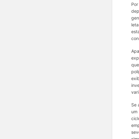
Por
dep
gen
let
est
con
Apa
exp
que
pol
exi
inv
var
Se 
um 
cic
emp
sev
sim