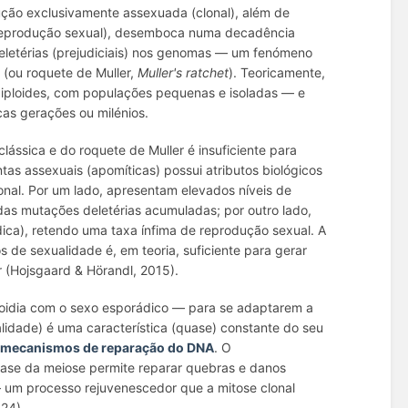
dução exclusivamente assexuada (clonal), além de
 reprodução sexual), desemboca numa decadência
deletérias (prejudiciais) nos genomas — um fenómeno
l
(ou roquete de Muller,
Muller's ratchet
). Teoricamente,
diploides, com populações pequenas e isoladas — e
as gerações ou milénios.
ássica e do roquete de Muller é insuficiente para
as assexuais (apomíticas) possui atributos biológicos
nal. Por um lado, apresentam elevados níveis de
l das mutações deletérias acumuladas; por outro lado,
ica), retendo uma taxa ínfima de reprodução sexual. A
 de sexualidade é, em teoria, suficiente para gerar
r (Hojsgaard & Hörandl, 2015).
loidia com o sexo esporádico — para se adaptarem a
dade) é uma característica (quase) constante do seu
s
mecanismos de reparação do DNA
. O
ase da meiose permite reparar quebras e danos
 um processo rejuvenescedor que a mitose clonal
24).