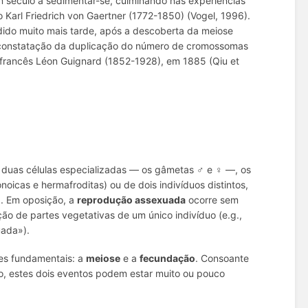
 século a sedimentar-se, culminando nas experiências
o Karl Friedrich von Gaertner (1772-1850) (Vogel, 1996).
ido muito mais tarde, após a descoberta da meiose
 constatação da duplicação do número de cromossomas
 francês Léon Guignard (1852-1928), em 1885 (Qiu et
e duas células especializadas — os gâmetas ♂ e ♀ —, os
icas e hermafroditas) ou de dois indivíduos distintos,
). Em oposição, a
reprodução assexuada
ocorre sem
o de partes vegetativas de um único indivíduo (e.g.,
uada»).
res fundamentais: a
meiose
e a
fecundação
. Consoante
o, estes dois eventos podem estar muito ou pouco