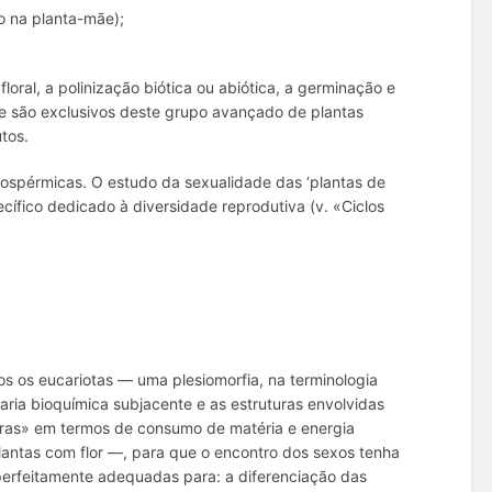
o na planta-mãe);
oral, a polinização biótica ou abiótica, a germinação e
te são exclusivos deste grupo avançado de plantas
utos.
iospérmicas. O estudo da sexualidade das ‘plantas de
cífico dedicado à diversidade reprodutiva (v. «Ciclos
s os eucariotas — uma plesiomorfia, na terminologia
aria bioquímica subjacente e as estruturas envolvidas
ras» em termos de consumo de matéria e energia
lantas com flor —, para que o encontro dos sexos tenha
perfeitamente adequadas para: a diferenciação das