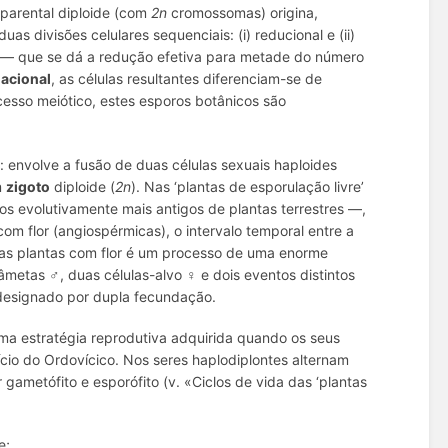
 parental diploide (com
2n
cromossomas) origina,
s divisões celulares sequenciais: (i) reducional e (ii)
— que se dá a redução efetiva para metade do número
uacional
, as células resultantes diferenciam-se de
cesso meiótico, estes esporos botânicos são
 envolve a fusão de duas células sexuais haploides
m
zigoto
diploide (
2n
). Nas ‘plantas de esporulação livre’
pos evolutivamente mais antigos de plantas terrestres —,
m flor (angiospérmicas), o intervalo temporal entre a
nas plantas com flor é um processo de uma enorme
metas ♂, duas células-alvo ♀ e dois eventos distintos
 designado por dupla fecundação.
uma estratégia reprodutiva adquirida quando os seus
ício do Ordovícico. Nos seres haplodiplontes alternam
gametófito e esporófito (v. «Ciclos de vida das ‘plantas
e;