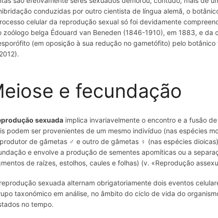
ntas são efetivamente seres sexuados demorou, contudo, mais de um
hibridação conduzidas por outro cientista de língua alemã, o botânic
rocesso celular da reprodução sexual só foi devidamente compreend
o zoólogo belga Édouard van Beneden (1846-1910), em 1883, e da
esporófito (em oposição à sua redução no gametófito) pelo botânico
 2012).
eiose e fecundação
eprodução sexuada
implica invariavelmente o encontro e a fusão d
is podem ser provenientes de um mesmo indivíduo (nas espécies mono
produtor de gâmetas ♂ e outro de gâmetas ♀ (nas espécies dioicas
undação e envolve a produção de sementes apomíticas ou a separaçã
gmentos de raízes, estolhos, caules e folhas) (v. «Reprodução assex
reprodução sexuada alternam obrigatoriamente dois eventos celula
rupo taxonómico em análise, no âmbito do ciclo de vida do organism
stados no tempo.