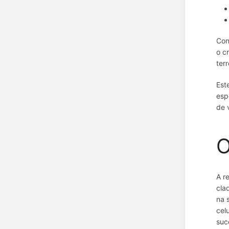
Con
o c
ter
Est
esp
de 
O
A r
cla
na 
cel
suc