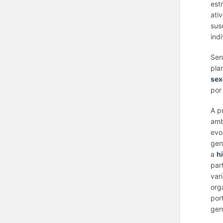
est
ati
sus
ind
Sen
pla
sex
por
A p
amb
evo
gen
a
h
par
var
org
por
gen