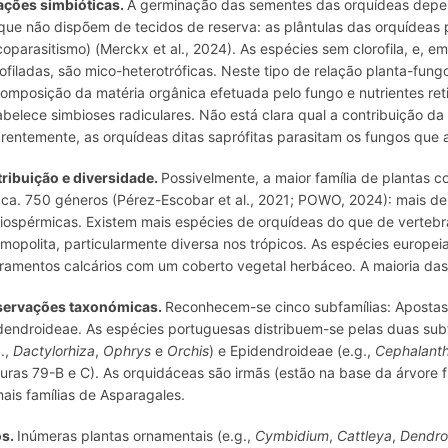
ações simbióticas.
A germinação das sementes das orquídeas depen
que não dispõem de tecidos de reserva: as plântulas das orquídeas 
coparasitismo) (Merckx et al., 2024). As espécies sem clorofila, e, e
rofiladas, são mico-heterotróficas. Neste tipo de relação planta-fun
omposição da matéria orgânica efetuada pelo fungo e nutrientes ret
abelece simbioses radiculares. Não está clara qual a contribuição da
rentemente, as orquídeas ditas saprófitas parasitam os fungos que 
tribuição e diversidade.
Possivelmente, a maior família de plantas 
 ca. 750 géneros (Pérez-Escobar et al., 2021; POWO, 2024): mais 
iospérmicas. Existem mais espécies de orquídeas do que de vertebrad
mopolita, particularmente diversa nos trópicos. As espécies europei
oramentos calcários com um coberto vegetal herbáceo. A maioria das o
ervações taxonómicas.
Reconhecem-se cinco subfamílias: Apostasi
dendroideae. As espécies portuguesas distribuem-se pelas duas sub
g.,
Dactylorhiza
,
Ophrys
e
Orchis
) e Epidendroideae (e.g.,
Cephalant
guras 79-B e C). As orquidáceas são irmãs (estão na base da árvore 
ais famílias de Asparagales.
os.
Inúmeras plantas ornamentais (e.g.,
Cymbidium
,
Cattleya
,
Dendr