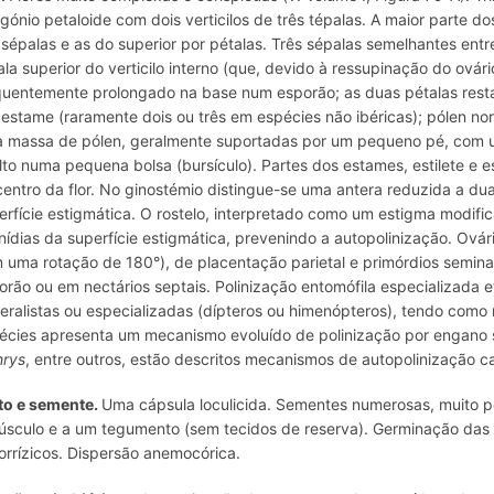
igónio petaloide com dois verticilos de três tépalas. A maior parte do
 sépalas e as do superior por pétalas. Três sépalas semelhantes entre 
ala superior do verticilo interno (que, devido à ressupinação do ovár
quentemente prolongado na base num esporão; as duas pétalas restan
estame (raramente dois ou três em espécies não ibéricas); pólen 
 massa de pólen, geralmente suportadas por um pequeno pé, com uma
lto numa pequena bolsa (bursículo). Partes dos estames, estilete e 
centro da flor. No ginostémio distingue-se uma antera reduzida a dua
erfície estigmática. O rostelo, interpretado como um estigma modifi
inídias da superfície estigmática, prevenindo a autopolinização. Ovário
 uma rotação de 180°), de placentação parietal e primórdios semin
orão ou em nectários septais. Polinização entomófila especializada
eralistas ou especializadas (dípteros ou himenópteros), tendo como
écies apresenta um mecanismo evoluído de polinização por engano 
rys
, entre outros, estão descritos mecanismos de autopolinização ca
to e semente.
Uma cápsula loculicida. Sementes numerosas, muito 
úsculo e a um tegumento (sem tecidos de reserva). Germinação da
orrízicos. Dispersão anemocórica.