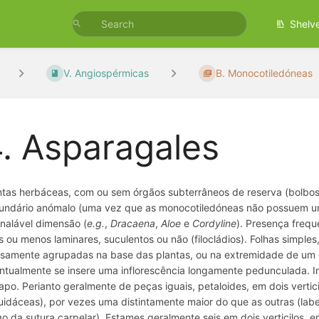
Shelv
V. Angiospérmicas
B. Monocotiledóneas
. Asparagales
ntas herbáceas, com ou sem órgãos subterrâneos de reserva (bolbos
undário anómalo (uma vez que as monocotiledóneas não possuem um
inalável dimensão (
e.g.
,
Dracaena
,
Aloe
e
Cordyline
). Presença frequ
s ou menos laminares, suculentos ou não (filocládios). Folhas simples,
samente agrupadas na base das plantas, ou na extremidade de um ca
ntualmente se insere uma inflorescência longamente pedunculada. 
apo. Perianto geralmente de peças iguais, petaloides, em dois verti
uidáceas), por vezes uma distintamente maior do que as outras (label
go da sutura carpelar). Estames geralmente seis em dois verticilos,