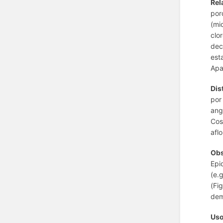
Rel
por
(mi
clo
dec
est
Apa
Dis
por
ang
Cos
afl
Obs
Epi
(e.
(Fi
dem
Us