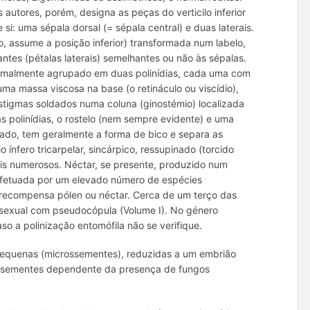
s autores, porém, designa as peças do verticilo inferior
si: uma sépala dorsal (= sépala central) e duas laterais.
io, assume a posição inferior) transformada num labelo,
tes (pétalas laterais) semelhantes ou não às sépalas.
normalmente agrupado em duas polinídias, cada uma com
 massa viscosa na base (o retináculo ou viscídio),
estigmas soldados numa coluna (ginostémio) localizada
s polinídias, o rostelo (nem sempre evidente) e uma
cado, tem geralmente a forma de bico e separa as
 ínfero tricarpelar, sincárpico, ressupinado (torcido
ais numerosos. Néctar, se presente, produzido num
 efetuada por um elevado número de espécies
 recompensa pólen ou néctar. Cerca de um terço das
sexual com pseudocópula (Volume I). No género
so a polinização entomófila não se verifique.
pequenas (microssementes), reduzidas a um embrião
s sementes dependente da presença de fungos