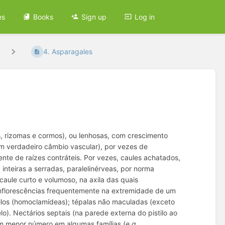
es
Books
Sign up
Log in
4. Asparagales
, rizomas e cormos), ou lenhosas, com crescimento
 verdadeiro câmbio vascular), por vezes de
ente de raízes contráteis. Por vezes, caules achatados,
 inteiras a serradas, paralelinérveas, por norma
ule curto e volumoso, na axila das quais
Inflorescências frequentemente na extremidade de um
cilos (homoclamídeas); tépalas não maculadas (exceto
o). Nectários septais (na parede externa do pistilo ao
 em menor número em algumas famílias (
e.g.
,