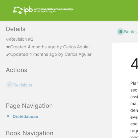
Details
Books
Revision #2
Created
4 months ago
by
Carlos Aguiar
Updated
4 months ago
by
Carlos Aguiar
4
Actions
Pla
Revisions
sec
ass
mai
Page Navigation
den
Orchidaceae
eve
esc
orq
Book Navigation
lon