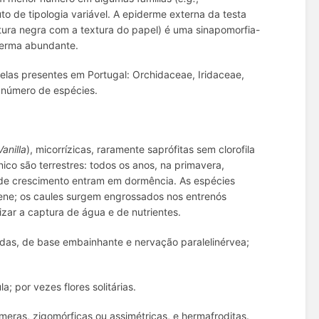
to de tipologia variável. A epiderme externa da testa
tura negra com a textura do papel) é uma sinapomorfia-
perma abundante.
delas presentes em Portugal: Orchidaceae, Iridaceae,
 número de espécies.
Vanilla
), micorrízicas, raramente saprófitas sem clorofila
ico são terrestres: todos os anos, na primavera,
o de crescimento entram em dormência. As espécies
erene; os caules surgem engrossados nos entrenós
ar a captura de água e de nutrientes.
icadas, de base embainhante e nervação paralelinérvea;
a; por vezes flores solitárias.
ímeras, zigomórficas ou assimétricas, e hermafroditas.