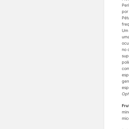
Per
por
Pét
fre
Um 
uma
ocu
no 
sup
pol
com
esp
gen
esp
Oph
Fru
min
mic