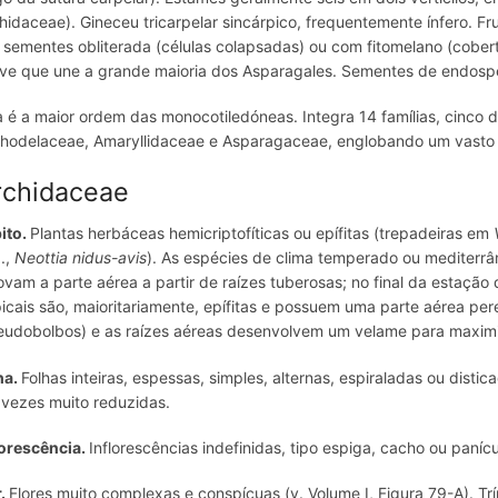
hidaceae). Gineceu tricarpelar sincárpico, frequentemente ínfero. Fru
 sementes obliterada (células colapsadas) ou com fitomelano (cober
ve que une a grande maioria dos Asparagales. Sementes de endos
a é a maior ordem das monocotiledóneas. Integra 14 famílias, cinco 
hodelaceae, Amaryllidaceae e Asparagaceae, englobando um vasto
rchidaceae
ito.
Plantas herbáceas hemicriptofíticas ou epífitas (trepadeiras em
g.,
Neottia nidus-avis
). As espécies de clima temperado ou mediterrân
ovam a parte aérea a partir de raízes tuberosas; no final da estaçã
picais são, maioritariamente, epífitas e possuem uma parte aérea p
eudobolbos) e as raízes aéreas desenvolvem um velame para maximiz
ha.
Folhas inteiras, espessas, simples, alternas, espiraladas ou dist
 vezes muito reduzidas.
lorescência.
Inflorescências indefinidas, tipo espiga, cacho ou panícul
r.
Flores muito complexas e conspícuas (v. Volume I, Figura 79-A). Tr