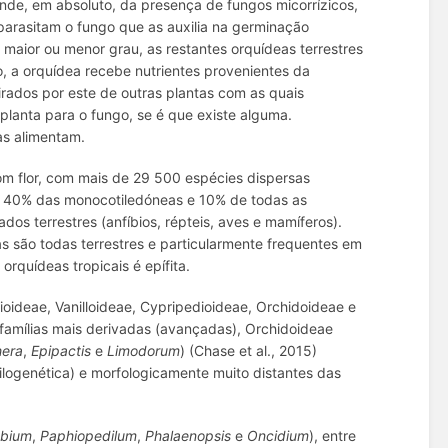
de, em absoluto, da presença de fungos micorrízicos,
parasitam o fungo que as auxilia na germinação
m maior ou menor grau, as restantes orquídeas terrestres
go, a orquídea recebe nutrientes provenientes da
irados por este de outras plantas com as quais
 planta para o fungo, se é que existe alguma.
as alimentam.
com flor, com mais de 29 500 espécies dispersas
de 40% das monocotiledóneas e 10% de todas as
os terrestres (anfíbios, répteis, aves e mamíferos).
as são todas terrestres e particularmente frequentes em
rquídeas tropicais é epífita.
oideae, Vanilloideae, Cypripedioideae, Orchidoideae e
famílias mais derivadas (avançadas), Orchidoideae
hera
,
Epipactis
e
Limodorum
) (Chase et al., 2015)
filogenética) e morfologicamente muito distantes das
obium
,
Paphiopedilum
,
Phalaenopsis
e
Oncidium
), entre