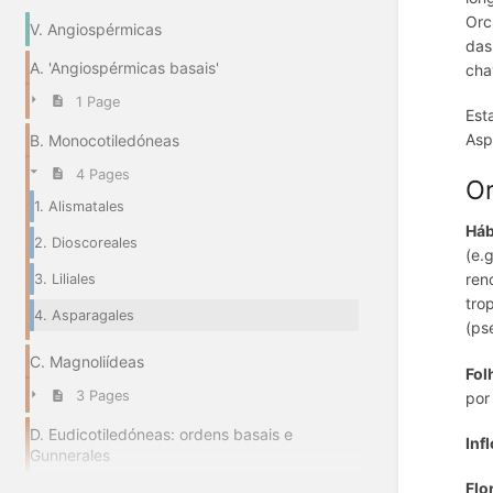
Orc
V. Angiospérmicas
das
A. 'Angiospérmicas basais'
cha
1 Page
Est
Asp
B. Monocotiledóneas
4 Pages
O
1. Alismatales
Háb
2. Dioscoreales
(e.
ren
3. Liliales
tro
4. Asparagales
(ps
C. Magnoliídeas
Fol
3 Pages
por
D. Eudicotiledóneas: ordens basais e
Inf
Gunnerales
Flo