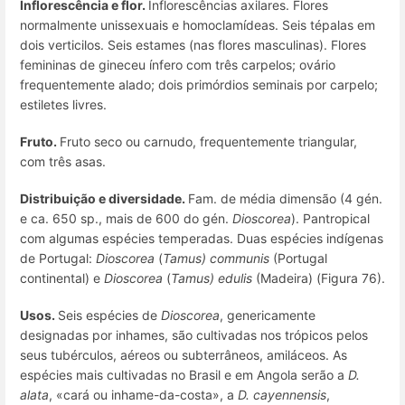
Inflorescência e flor.
Inflorescências axilares. Flores
normalmente unissexuais e homoclamídeas. Seis tépalas em
dois verticilos. Seis estames (nas flores masculinas). Flores
femininas de gineceu ínfero com três carpelos; ovário
frequentemente alado; dois primórdios seminais por carpelo;
estiletes livres.
Fruto.
Fruto seco ou carnudo, frequentemente triangular,
com três asas.
Distribuição e diversidade.
Fam. de média dimensão (4 gén.
e ca. 650 sp., mais de 600 do gén.
Dioscorea
). Pantropical
com algumas espécies temperadas. Duas espécies indígenas
de Portugal:
Dioscorea
(
Tamus) communis
(Portugal
continental) e
Dioscorea
(
Tamus) edulis
(Madeira) (Figura 76).
Usos.
Seis espécies de
Dioscorea
, genericamente
designadas por inhames, são cultivadas nos trópicos pelos
seus tubérculos, aéreos ou subterrâneos, amiláceos. As
espécies mais cultivadas no Brasil e em Angola serão a
D.
alata
, «cará ou inhame-da-costa», a
D. cayennensis
,