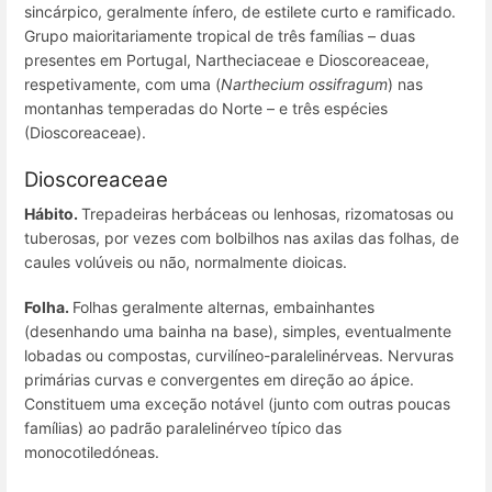
sincárpico, geralmente ínfero, de estilete curto e ramificado.
Grupo maioritariamente tropical de três famílias – duas
presentes em Portugal, Nartheciaceae e Dioscoreaceae,
respetivamente, com uma (
Narthecium ossifragum
) nas
montanhas temperadas do Norte – e três espécies
(Dioscoreaceae).
Dioscoreaceae
Hábito.
Trepadeiras herbáceas ou lenhosas, rizomatosas ou
tuberosas, por vezes com bolbilhos nas axilas das folhas, de
caules volúveis ou não, normalmente dioicas.
Folha.
Folhas geralmente alternas, embainhantes
(desenhando uma bainha na base), simples, eventualmente
lobadas ou compostas, curvilíneo-paralelinérveas. Nervuras
primárias curvas e convergentes em direção ao ápice.
Constituem uma exceção notável (junto com outras poucas
famílias) ao padrão paralelinérveo típico das
monocotiledóneas.