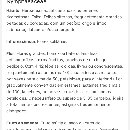
Nymphaeaceae
Hábito
. Herbáceas aquáticas anuais ou perenes
rizomatosas. Folha. Folhas alternas, frequentemente grandes,
peltadas ou cordadas, com um pecíolo longo e limbo
submerso, flutuante e/ou emergente.
Inflorescência
. Flores solitárias.
Flor
. Flores grandes, homo- ou heteroclamídeas,
actinomórficas, hermafroditas, providas de um longo
pedicelo. Com 4-12 tépalas, cíclicas, livres ou concrescentes,
frequentemente as primeiras 4-6 sepaloides e as restantes,
por vezes para cima de 50, petaloides, para o interior da flor
gradualmente convertidas em estames. Estames três a mais
de 100, lamelares, por vezes reduzidos a estaminódios
petaloides. Gineceu ínfero ou súpero de 3-35 carpelos, ligeira
a totalmente concrescentes; estigmas frequentemente
alongados.
Fruto e semente
. Fruto múltiplo, seco ou carnudo,
amadurecendo debaixo ou à superfície da água. Sementes