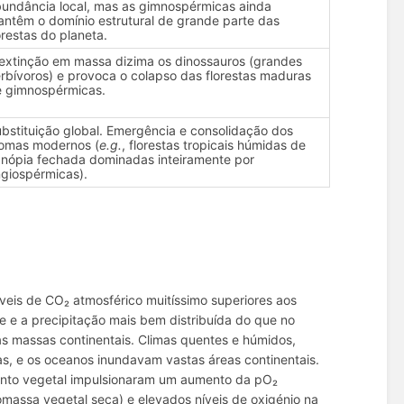
undância local, mas as gimnospérmicas ainda
ntêm o domínio estrutural de grande parte das
orestas do planeta.
extinção em massa dizima os dinossauros (grandes
rbívoros) e provoca o colapso das florestas maduras
 gimnospérmicas.
bstituição global. Emergência e consolidação dos
omas modernos (
e.g.
, florestas tropicais húmidas de
nópia fechada dominadas inteiramente por
giospérmicas).
íveis de CO₂ atmosférico muitíssimo superiores aos
te e a precipitação mais bem distribuída do que no
as massas continentais. Climas quentes e húmidos,
as, e os oceanos inundavam vastas áreas continentais.
ento vegetal impulsionaram um aumento da pO₂
massa vegetal seca) e elevados níveis de oxigénio na