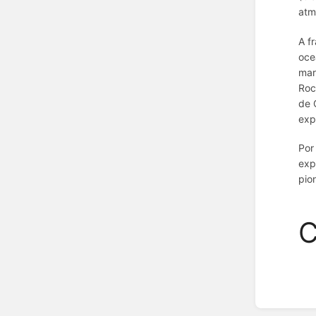
atm
A f
oce
mar
Roc
de 
exp
Por
exp
pio
C
Enter
section