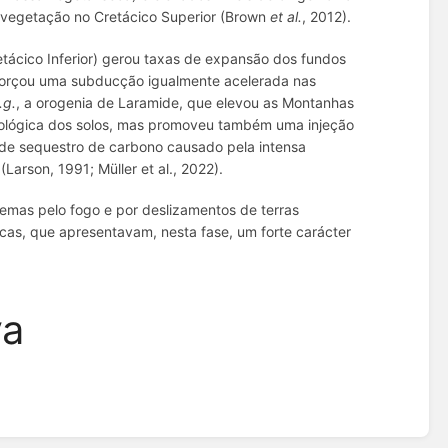
 vegetação no Cretácico Superior (Brown
et al.
, 2012).
etácico Inferior) gerou taxas de expansão dos fundos
forçou uma subducção igualmente acelerada nas
.g.
, a orogenia de Laramide, que elevou as Montanhas
geológica dos solos, mas promoveu também uma injeção
 de sequestro de carbono causado pela intensa
arson, 1991; Müller et al., 2022).
temas pelo fogo e por deslizamentos de terras
as, que apresentavam, nesta fase, um forte carácter
va