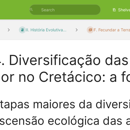
Shelv
II. História Evolutiva...
F. Fecundar a Terra 
. Diversificação da
lor no Cretácico: a f
tapas maiores da divers
scensão ecológica das 