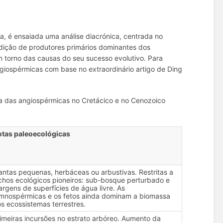
a, é ensaiada uma análise diacrónica, centrada no
dição de produtores primários dominantes dos
em torno das causas do seu sucesso evolutivo. Para
iospérmicas com base no extraordinário artigo de Ding
a das angiospérmicas no Cretácico e no Cenozoico
otas paleoecológicas
antas pequenas, herbáceas ou arbustivas. Restritas a
chos ecológicos pioneiros: sub-bosque perturbado e
rgens de superfícies de água livre. As
mnospérmicas e os fetos ainda dominam a biomassa
s ecossistemas terrestres.
imeiras incursões no estrato arbóreo. Aumento da