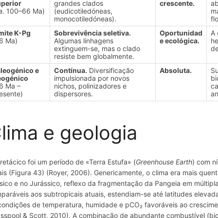
perior
grandes clados
crescente.
ab
a.
100–66 Ma)
(eudicotiledóneas,
ma
monocotiledóneas).
fl
mite K-Pg
Sobrevivência seletiva.
Oportunidad
A 
6 Ma)
Algumas linhagens
e ecológica.
he
extinguem-se, mas o clado
de
resiste bem globalmente.
leogénico e
Contínua.
Diversificação
Absoluta.
Su
eogénico
impulsionada por novos
bi
6 Ma –
nichos, polinizadores e
ca
esente)
dispersores.
an
lima e geologia
retácico foi um período de «Terra Estufa» (
Greenhouse Earth
) com n
ais (Figura 43) (Royer, 2006). Genericamente, o clima era mais quen
ásico e no Jurássico, reflexo da fragmentação da Pangeia em múltipl
paráveis aos subtropicais atuais, estendiam-se até latitudes elevad
condições de temperatura, humidade e pCO₂ favoráveis ao crescim
asspool & Scott, 2010). A combinação de abundante combustível (bio