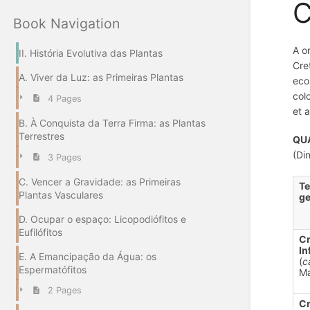
C
Book Navigation
A o
II. História Evolutiva das Plantas
Cre
A. Viver da Luz: as Primeiras Plantas
eco
col
4 Pages
et a
B. À Conquista da Terra Firma: as Plantas
Terrestres
QU
(Di
3 Pages
C. Vencer a Gravidade: as Primeiras
T
Plantas Vasculares
ge
D. Ocupar o espaço: Licopodiófitos e
Eufilófitos
Cr
In
E. A Emancipação da Água: os
(
c
Espermatófitos
M
2 Pages
Cr