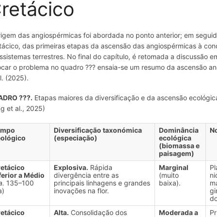
retácico
rigem das angiospérmicas foi abordada no ponto anterior; em seguid
tácico, das primeiras etapas da ascensão das angiospérmicas à con
ssistemas terrestres. No final do capítulo, é retomada a discussão 
ocar o problema no quadro ??? ensaia-se um resumo da ascensão ang
l. (2025).
ADRO ???.
Etapas maiores da diversificação e da ascensão ecológic
ng et al., 2025)
empo
Diversificação taxonómica
Dominância
N
ológico
(especiação)
ecológica
(biomassa e
paisagem)
etácico
Explosiva.
Rápida
Marginal
Pl
ferior a Médio
divergência entre as
(muito
ni
a.
135–100
principais linhagens e grandes
baixa).
ma
a)
inovações na flor.
gi
do
etácico
Alta.
Consolidação dos
Moderada a
Pr