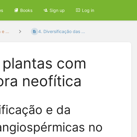
es
Books
Sign up
Log in
e ...
4. Diversificação das ...
s plantas com
ora neofítica
ificação e da
angiospérmicas no