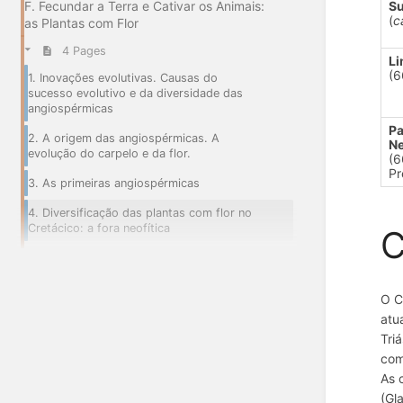
Su
F. Fecundar a Terra e Cativar os Animais:
(
c
as Plantas com Flor
4 Pages
Li
(6
1. Inovações evolutivas. Causas do
sucesso evolutivo e da diversidade das
angiospérmicas
Pa
2. A origem das angiospérmicas. A
N
evolução do carpelo e da flor.
(6
Pr
3. As primeiras angiospérmicas
4. Diversificação das plantas com flor no
Cretácico: a fora neofítica
C
O C
atu
Tri
com
As 
(Gl