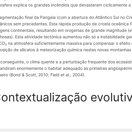
osfera explica os grandes incêndios que devastaram ciclicamente a
ragmentação final da Pangeia (com a abertura do Atlântico Sul no Cr
ânicos sem precedentes. Esta rápida produção de crosta oceânica 
gens continentais, resultando em orogenias de grande magnitude (
e
hosas). Esta atividade tectónica aumentou não só a instabilidade 
CO₂ na atmosfera suficientemente massiva para compensar o efeito
osição de silicatos à meteorização química nestas novas montanhas (L
 conseguinte, o clima quente e a perturbação frequente dos ecossis
andiram enormemente o
habitat
adequado às primeiras angiospérmic
neiro (Bond & Scott, 2010; Field et al., 2004).
ontextualização evoluti