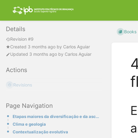
Details
Books
Revision #9
Created
3 months ago
by
Carlos Aguiar
Updated
3 months ago
by
Carlos Aguiar
4
Actions
f
Revisions
Page Navigation
E
Etapas maiores da diversificação e da ascensão ecológica das angiospérmicas no Cretácico
a
Clima e geologia
Contextualização evolutiva