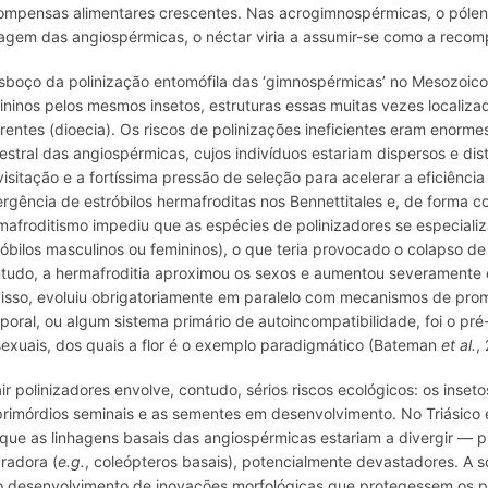
ompensas alimentares crescentes. Nas acrogimnospérmicas, o pólen 
hagem das angiospérmicas, o néctar viria a assumir-se como a recom
sboço da polinização entomófila das ‘gimnospérmicas’ no Mesozoico 
ininos pelos mesmos insetos, estruturas essas muitas vezes localiza
erentes (dioecia). Os riscos de polinizações ineficientes eram enorm
estral das angiospérmicas, cujos indivíduos estariam dispersos e d
visitação e a fortíssima pressão de seleção para acelerar a eficiênci
rgência de estróbilos hermafroditas nos Bennettitales e, de forma 
mafroditismo impediu que as espécies de polinizadores se especiali
róbilos masculinos ou femininos), o que teria provocado o colapso de
tudo, a hermafroditia aproximou os sexos e aumentou severamente 
 isso, evoluiu obrigatoriamente em paralelo com mecanismos de pr
poral, ou algum sistema primário de autoincompatibilidade, foi o pré
sexuais, dos quais a flor é o exemplo paradigmático (Bateman
et al.
,
air polinizadores envolve, contudo, sérios riscos ecológicos: os inse
primórdios seminais e as sementes em desenvolvimento. No Triásico
que as linhagens basais das angiospérmicas estariam a divergir —
uradora (
e.g.
, coleópteros basais), potencialmente devastadores. A s
o desenvolvimento de inovações morfológicas que protegessem os pr