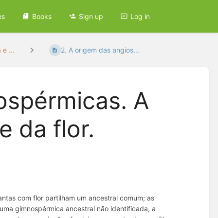
es
Books
Sign up
Log in
e ...
2. A origem das angios...
ospérmicas. A
 da flor.
lantas com flor partilham um ancestral comum; as
numa gimnospérmica ancestral não identificada, a