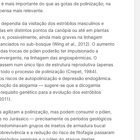
é mais importante do que as gotas de polinização; na
pensa mais relevante.
dependia da visitação dos estróbilos masculinos e
das em distintos pontos da canópia ou até em plantas
es e, possivelmente, ainda mais graves na linhagem
istanciados no sub-bosque (Wing
et al.
, 2012). O aumento
a das trocas de pólen poderão ter impulsionado a
convergente, na linhagem das angiospérmicas. O
zassem num único tipo de estrutura reprodutiva (apenas
 todo o processo de polinização (Crepet, 1984).
os riscos de autopolinização e depressão endogâmica.
omoção da alogamia — sugere-se que a dicogamia
-requisito genético para a evolução dos estróbilos
 2011).
tos agilizam a polinização, mas podem consumir o pólen,
 e no Jurássico — precisamente os períodos geológicos
 predominavam grupos de insetos de armadura bucal
obrevivência e a redução do risco de fitofagia passaram
imórdios seminais e o pólen do ataque destes