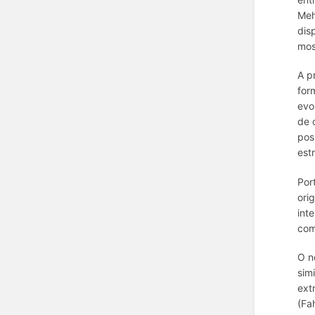
Meh
dis
mos
A p
for
evo
de 
pos
est
Por
ori
int
com
O n
sim
ext
(Fa