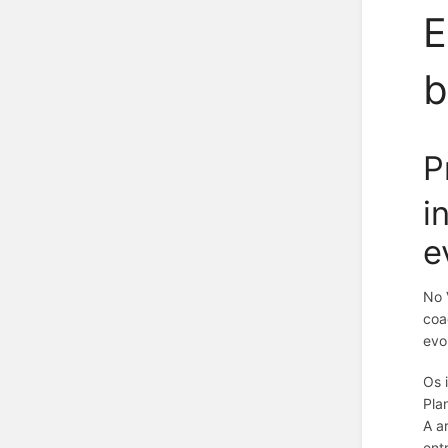
E
b
P
i
e
No 
coa
evo
Os 
Pla
A a
ent