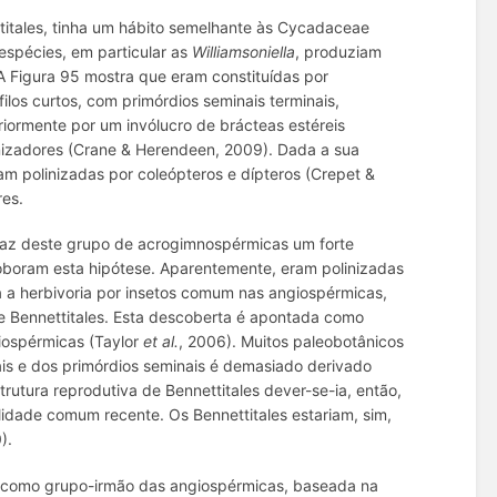
titales, tinha um hábito semelhante às Cycadaceae
espécies, em particular as
Williamsoniella
, produziam
 A Figura 95 mostra que eram constituídas por
ilos curtos, com primórdios seminais terminais,
riormente por um invólucro de brácteas estéreis
inizadores (Crane & Herendeen, 2009). Dada a sua
am polinizadas por coleópteros e dípteros (Crepet &
res.
faz deste grupo de acrogimnospérmicas um forte
roboram esta hipótese. Aparentemente, eram polinizadas
a a herbivoria por insetos comum nas angiospérmicas,
de Bennettitales. Esta descoberta é apontada como
giospérmicas (Taylor
et al.
, 2006). Muitos paleobotânicos
ais e dos primórdios seminais é demasiado derivado
trutura reprodutiva de Bennettitales dever-se-ia, então,
lidade comum recente. Os Bennettitales estariam, sim,
).
s como grupo-irmão das angiospérmicas, baseada na