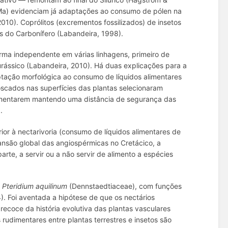
2 Ma) evidenciam já adaptações ao consumo de pólen na
010). Coprólitos (excrementos fossilizados) de insetos
s do Carbonífero (Labandeira, 1998).
orma independente em várias linhagens, primeiro de
Jurássico (Labandeira, 2010). Há duas explicações para a
tação morfológica ao consumo de líquidos alimentares
scados nas superfícies das plantas selecionaram
limentarem mantendo uma distância de segurança das
.
ior à nectarivoria (consumo de líquidos alimentares de
ansão global das angiospérmicas no Cretácico, a
rte, a servir ou a não servir de alimento a espécies
a
Pteridium aquilinum
(Dennstaedtiaceae), com funções
). Foi aventada a hipótese de que os nectários
precoce da história evolutiva das plantas vasculares
rudimentares entre plantas terrestres e insetos são