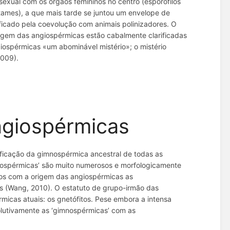
sexual com os órgãos femininos no centro (esporofilos
stames), a que mais tarde se juntou um envelope de
ificado pela coevolução com animais polinizadores. O
rigem das angiospérmicas estão cabalmente clarificadas
giospérmicas «um abominável mistério»; o mistério
2009).
e
ngiospérmicas
ificação da gimnospérmica ancestral de todas as
nospérmicas’ são muito numerosos e morfologicamente
dos com a origem das angiospérmicas as
ales (Wang, 2010). O estatuto de grupo-irmão das
micas atuais: os gnetófitos. Pese embora a intensa
volutivamente as ‘gimnospérmicas’ com as