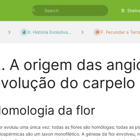
Shelv
II. História Evolutiva...
F. Fecundar a Terra 
. A origem das angi
volução do carpelo e
omologia da flor
lor evoluiu uma única vez: todas as flores são homólogas; todas as p
iospérmicas são um
taxon
monofilético. A génese da flor envolveu, 