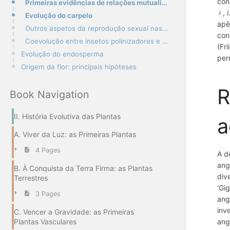
con
Primeiras evidências de relações mutualistas entre insetos polinizadores e plantas. Uma explicação e
♀,
i
Evolução do carpelo
apê
Outros aspetos da reprodução sexual nas angiospérmicas
con
Coevolução entre insetos polinizadores e plantas com flor
(Fri
Evolução do endosperma
per
Origem da flor: principais hipóteses
R
Book Navigation
II. História Evolutiva das Plantas
a
A. Viver da Luz: as Primeiras Plantas
4 Pages
A d
ang
B. À Conquista da Terra Firma: as Plantas
div
Terrestres
‘Gi
3 Pages
ang
inv
C. Vencer a Gravidade: as Primeiras
Plantas Vasculares
ang