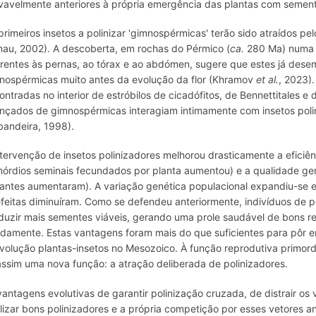
vavelmente anteriores à própria emergência das plantas com sement
primeiros insetos a polinizar 'gimnospérmicas' terão sido atraídos pel
nau, 2002). A descoberta, em rochas do Pérmico (
ca.
280 Ma) numa l
rentes às pernas, ao tórax e ao abdómen, sugere que estes já des
nospérmicas muito antes da evolução da flor (Khramov
et al.
, 2023).
ontradas no interior de estróbilos de cicadófitos, de Bennettitales e
nçados de gimnospérmicas interagiam intimamente com insetos poli
bandeira, 1998).
ntervenção de insetos polinizadores melhorou drasticamente a eficiê
mórdios seminais fecundados por planta aumentou) e a qualidade gen
tantes aumentaram). A variação genética populacional expandiu-se
efeitas diminuíram. Como se defendeu anteriormente, indivíduos de
duzir mais sementes viáveis, gerando uma prole saudável de bons r
idamente. Estas vantagens foram mais do que suficientes para pôr e
volução plantas-insetos no Mesozoico. À função reprodutiva primord
assim uma nova função: a atração deliberada de polinizadores.
vantagens evolutivas de garantir polinização cruzada, de distrair os 
elizar bons polinizadores e a própria competição por esses vetores a