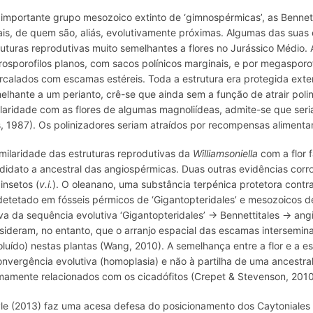
importante grupo mesozoico extinto de ‘gimnospérmicas’, as Bennet
ais, de quem são, aliás, evolutivamente próximas. Algumas das suas 
ruturas reprodutivas muito semelhantes a flores no Jurássico Médio.
rosporofilos planos, com sacos polínicos marginais, e por megasporof
ercalados com escamas estéreis. Toda a estrutura era protegida exte
elhante a um perianto, crê-se que ainda sem a função de atrair pol
ilaridade com as flores de algumas magnoliídeas, admite-se que seri
is, 1987). Os polinizadores seriam atraídos por recompensas alimenta
imilaridade das estruturas reprodutivas da
Williamsoniella
com a flor 
didato a ancestral das angiospérmicas. Duas outras evidências cor
 insetos (
v.i.
). O oleanano, uma substância terpénica protetora contr
 detetado em fósseis pérmicos de ‘Gigantopteridales’ e mesozoicos 
va da sequência evolutiva ‘Gigantopteridales’ → Bennettitales → an
sideram, no entanto, que o arranjo espacial das escamas intersemin
oluído) nestas plantas (Wang, 2010). A semelhança entre a flor e a es
onvergência evolutiva (homoplasia) e não à partilha de uma ancestra
imamente relacionados com os cicadófitos (Crepet & Stevenson, 2010
le (2013) faz uma acesa defesa do posicionamento dos Caytoniale