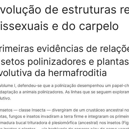
volução de estruturas r
issexuais e do carpelo
rimeiras evidências de relaçõ
nsetos polinizadores e planta
volutiva da hermafroditia
Volume I, defendeu-se que a polinização desempenhou um papel-chave
daptação a animais polinizadores. As linhas que se seguem exploram 
lutivo.
insetos — classe Insecta — divergiram de um crustáceo ancestral no 
ntas, fungos e insetos invadiram a terra firme e integraram os prime
rmadura bucal trituradora é plesiomórfica (ancestral) nos insetos (Fi
re insetos e plantas — via herbivoria de esporos e/ou do corpo vege