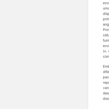
evo
uma
dis
pri
ang
Pro
cel
fun
evo
(
v.
«
com
Emb
dif
par
rep
«en
des
dos