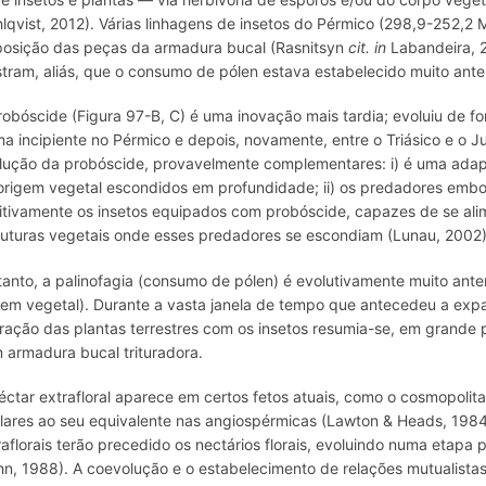
lqvist, 2012). Várias linhagens de insetos do Pérmico (298,9-252,
posição das peças da armadura bucal (Rasnitsyn
cit. in
Labandeira, 2
tram, aliás, que o consumo de pólen estava estabelecido muito ante
robóscide (Figura 97-B, C) é uma inovação mais tardia; evoluiu de f
ma incipiente no Pérmico e depois, novamente, entre o Triásico e o 
lução da probóscide, provavelmente complementares: i) é uma adap
origem vegetal escondidos em profundidade; ii) os predadores embo
itivamente os insetos equipados com probóscide, capazes de se a
ruturas vegetais onde esses predadores se escondiam (Lunau, 2002)
tanto, a palinofagia (consumo de pólen) é evolutivamente muito anter
gem vegetal). Durante a vasta janela de tempo que antecedeu a exp
eração das plantas terrestres com os insetos resumia-se, em grande pa
 armadura bucal trituradora.
éctar extrafloral aparece em certos fetos atuais, como o cosmopolit
ilares ao seu equivalente nas angiospérmicas (Lawton & Heads, 1984
raflorais terão precedido os nectários florais, evoluindo numa etapa 
hn, 1988). A coevolução e o estabelecimento de relações mutualistas 