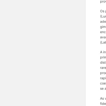
pro
Os 
(Lu
ade
gim
enc
ava
(La
A i
pri
dis
rar
pro
rap
coe
se 
As 
fid