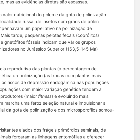
e, mas as evidências diretas são escassas.
o valor nutricional do pólen e da gota de polinização
ocalidade russa, de insetos com grãos de pólen
empenhavam um papel ativo na polinização de
 Mais tarde, pequenas pelotas fecais (coprólitos)
 de gnetófitos fósseis indicam que vários grupos
nizadores no Jurássico Superior (163,5-145 Ma)
ncia reprodutiva das plantas (a percentagem de
ética da polinização (as trocas com plantas mais
 e os riscos de depressão endogâmica nas populações
 populações com maior variação genética tendem a
eprodutores (maior
fitness
) e evoluindo mais
m marcha uma feroz seleção natural e impulsionar a
ial da gota de polinização e dos microsporofilos somou-
visitantes alados dos frágeis primórdios seminais, de
nimais forçaram as linhagens entomófilas a oferecer