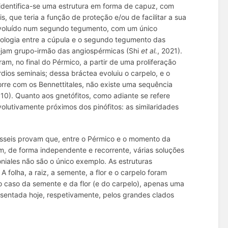
identifica-se uma estrutura em forma de capuz, com
, que teria a função de proteção e/ou de facilitar a sua
a evoluído num segundo tegumento, com um único
homologia entre a cúpula e o segundo tegumento das
ejam grupo-irmão das angiospérmicas (Shi
et al.
, 2021).
am, no final do Pérmico, a partir de uma proliferação
ios seminais; dessa bráctea evoluiu o carpelo, e o
rre com os Bennettitales, não existe uma sequência
0). Quanto aos gnetófitos, como adiante se refere
volutivamente próximos dos pinófitos: as similaridades
ósseis provam que, entre o Pérmico e o momento da
m, de forma independente e recorrente, várias soluções
niales não são o único exemplo. As estruturas
 folha, a raiz, a semente, a flor e o carpelo foram
o caso da semente e da flor (e do carpelo), apenas uma
esentada hoje, respetivamente, pelos grandes clados