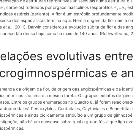
densação de estruturas reprodutivas unissexuais numa estrutura bis
.e.
, carpelos) rodeados por órgãos masculinos (esporofilos ♂,
i.e.
, e
ndices estéreis (perianto). A flor é um estróbilo profundamente mod
senso dos especialistas termina aqui. Nem a origem da flor nem a o
is
et al.
, 2011). Darwin considerou a evolução súbita da flor e das an
manece tão denso hoje como há mais de 140 anos (Rothwell
et al
., 
elações evolutivas entr
crogimnospérmicas e a
emanda da origem da flor, da origem das angiospérmicas e da ident
iospérmicas são uma e a mesma tarefa. Os grupos extintos de ‘gim
ersos. Entre os grupos enumerados no Quadro 8, já foram relaciona
gantopteridales’, Pentoxylales, Cordaitales, Caytoniales e Bennettit
iospérmicas é ainda ciclicamente atribuído a um grupo de gimnospér
estigação, não há um consenso sobre qual o grupo fóssil que liga e
iospérmicas.