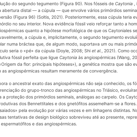
lução do segundo tegumento (Figura 90). Nos fósseis de
Caytonia
, 
 abertura distal — a cúpula — que envolve vários primórdios seminais
persão (Figura 96) (Soltis, 2021). Posteriormente, essa cúpula teri
mórdio no seu interior. Nova evidência fóssil veio reforçar tanto a 
iospérmicas quanto a hipótese morfológica de que os Caytoniales s
vavelmente, a cúpula e, implicitamente, o segundo tegumento evoluír
ular numa bráctea que, de algum modo, suportava um ou mais primórd
ículo seria o «pé» da cúpula (Doyle, 2008; Shi
et al.
, 2021). Como oco
lutiva fóssil perfeita que ligue
Caytonia
às angiospérmicas (Wang, 201
Origem da flor: principais hipóteses»), a genética mostra que são e
 as angiospérmicas resultam meramente de convergência.
ora o ancestral exato das angiospérmicas não seja conhecido, os f
erenciação do grupo-tronco das angiospérmicas no Triásico, evoluíra
a a proteção dos primórdios seminais, análogas ao carpelo. Os Cayto
rodutivas dos Bennettitales e dos gnetófitos assemelham-se a flores. A
saiados» pela evolução por várias vezes e em linhagens distintas. N
sas tentativas de design biológico sobreviveu até ao presente, repr
 espermatófitos e das angiospérmicas.