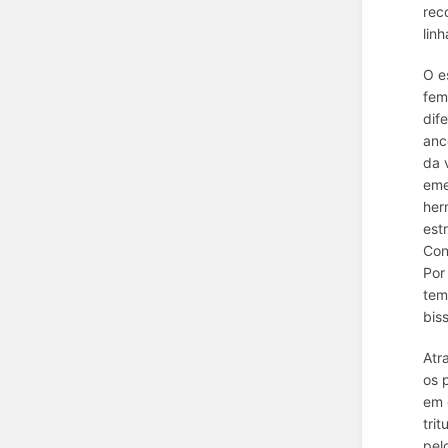
rec
lin
O e
fem
dif
anc
da 
eme
her
est
Con
Por
tem
bis
Atr
os 
em 
trit
pel