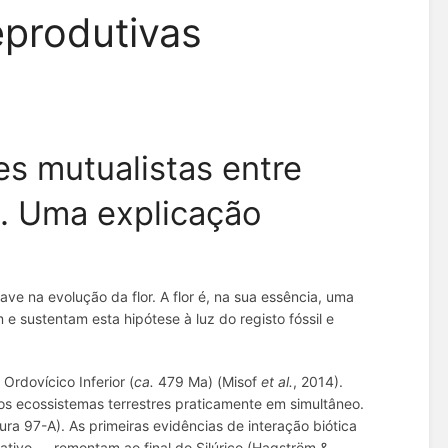
eprodutivas
es mutualistas entre
s. Uma explicação
 na evolução da flor. A flor é, na sua essência, uma
e sustentam esta hipótese à luz do registo fóssil e
Ordovícico Inferior (
ca.
479 Ma) (Misof
et al.
, 2014).
iros ecossistemas terrestres praticamente em simultâneo.
gura 97-A). As primeiras evidências de interação biótica
tativo — remontam ao final do Silúrico (Hagström &