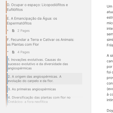
D. Ocupar o espaço: Licopodiófitos e
Um 
Eufilófitos
atu
est
E. A Emancipação da Água: os
mic
Espermatófitos
int
2 Pages
sem
sim
F. Fecundar a Terra e Cativar os Animais:
as Plantas com Flor
Fri
4 Pages
A s
1. Inovações evolutivas. Causas do
can
sucesso evolutivo e da diversidade das
por
angiospérmicas
foi
2. A origem das angiospérmicas. A
pro
evolução do carpelo e da flor.
con
(ev
3. As primeiras angiospérmicas
à c
4. Diversificação das plantas com flor no
int
Cretácico: a fora neofítica
Doy