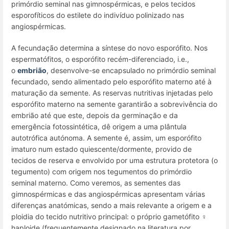
primórdio seminal nas gimnospérmicas, e pelos tecidos
esporofíticos do estilete do indivíduo polinizado nas
angiospérmicas.
A fecundação determina a síntese do novo esporófito. Nos
espermatófitos, o esporófito recém-diferenciado, i.e.,
o
embrião
, desenvolve-se encapsulado no primórdio seminal
fecundado, sendo alimentado pelo esporófito materno até à
maturação da semente. As reservas nutritivas injetadas pelo
esporófito materno na semente garantirão a sobrevivência do
embrião até que este, depois da germinação e da
emergência fotossintética, dê origem a uma plântula
autotrófica autónoma. A semente é, assim, um esporófito
imaturo num estado quiescente/dormente, provido de
tecidos de reserva e envolvido por uma estrutura protetora (o
tegumento) com origem nos tegumentos do primórdio
seminal materno. Como veremos, as sementes das
gimnospérmicas e das angiospérmicas apresentam várias
diferenças anatómicas, sendo a mais relevante a origem e a
ploidia do tecido nutritivo principal: o próprio gametófito ♀
haploide (frequentemente designado na literatura por