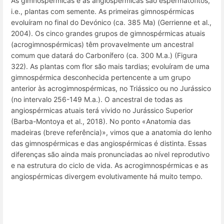
As gimnospérmicas e as angiospérmicas são espermatófitos,
i.e., plantas com semente. As primeiras gimnospérmicas
evoluíram no final do Devónico (ca. 385 Ma) (Gerrienne et al.,
2004). Os cinco grandes grupos de gimnospérmicas atuais
(acrogimnospérmicas) têm provavelmente um ancestral
comum que datará do Carbonífero (ca. 300 M.a.) (Figura
322). As plantas com flor são mais tardias; evoluíram de uma
gimnospérmica desconhecida pertencente a um grupo
anterior às acrogimnospérmicas, no Triássico ou no Jurássico
(no intervalo 256-149 M.a.). O ancestral de todas as
angiospérmicas atuais terá vivido no Jurássico Superior
(Barba-Montoya et al., 2018). No ponto «Anatomia das
madeiras (breve referência)», vimos que a anatomia do lenho
das gimnospérmicas e das angiospérmicas é distinta. Essas
diferenças são ainda mais pronunciadas ao nível reprodutivo
e na estrutura do ciclo de vida. As acrogimnospérmicas e as
angiospérmicas divergem evolutivamente há muito tempo.