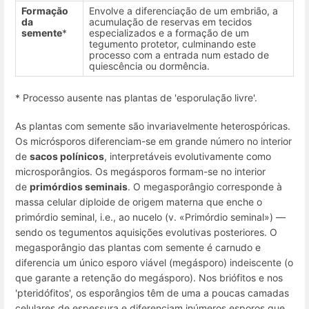
Formação
Envolve a diferenciação de um embrião, a
da
acumulação de reservas em tecidos
semente
*
especializados e a formação de um
tegumento protetor, culminando este
processo com a entrada num estado de
quiescência ou dormência.
* Processo ausente nas plantas de 'esporulação livre'.
As plantas com semente são invariavelmente heterospóricas.
Os micrósporos diferenciam-se em grande número no interior
de
sacos polínicos
, interpretáveis evolutivamente como
microsporângios. Os megásporos formam-se no interior
de
primórdios seminais
. O megasporângio corresponde à
massa celular diploide de origem materna que enche o
primórdio seminal, i.e., ao nucelo (v. «Primórdio seminal») —
sendo os tegumentos aquisições evolutivas posteriores. O
megasporângio das plantas com semente é carnudo e
diferencia um único esporo viável (megásporo) indeiscente (o
que garante a retenção do megásporo). Nos briófitos e nos
'pteridófitos', os esporângios têm de uma a poucas camadas
celulares de espessura e diferenciam inúmeros esporos que