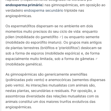
endosperma primário
) nas gimnospérmicas, em oposição ao
verdadeiro
endosperma secundário
triploide nas
angiospérmicas.
Os espermatófitos dispersam-se no ambiente em dois
momentos muito precisos do seu ciclo de vida: enquanto
pólen (mobilidade
do
gametófito ♂) ou enquanto semente
(mobilidade
do
esporófito imaturo). Os grupos mais antigos
de plantas terrestres (briófitos e 'pteridófitos') deslocam-se
sob a forma de esporos (mobilidade espórica) e, de forma
espacialmente muito limitada, sob a forma de gâmetas ♂
(mobilidade gamética).
As gimnospérmicas são genericamente anemófilas
(polinizadas pelo vento) e anemocóricas (sementes dispersas
pelo vento). As interações mutualistas com animais são,
nestas plantas, secundárias e residuais. Por oposição, a
assombrosa diversidade das relações mutualistas com os
animais constitui um dos maiores trunfos evolutivos das
angiospérmicas.