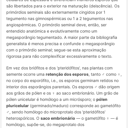
são libertados para o exterior na maturação (deiscência). Os
primórdios seminais são externamente cingidos por 1
tegumento nas gimnospérmicas ou 1 a 2 tegumentos nas
angiospérmicas. O primórdio seminal deve, então, ser
entendido anatómica e evolutivamente como um
megasporângio tegumentado. A maior parte da bibliografia
generalista é menos precisa e confunde o megasporângio
com o primórdio seminal; segue-se esta aproximação
rigorosa para não complexificar excessivamente o texto.
Em vez dos briófitos e dos 'pteridófitos', nas plantas com
semente ocorre uma
retenção dos esporos
, tanto ♂ como ♀,
no corpo do esporófito, i.e., os esporos germinam retidos no
interior dos esporângios parentais. Os esporos ♂ dão origem
aos grãos de pólen e os ♀ ao saco embrionário. Um grão de
pólen unicelular é homólogo a um micrósporo; o
pólen
pluricelular
(germinado/maduro) corresponde ao gametófito
♂, sendo homólogo do microprotalo dos 'pteridófitos'
heterospóricos. O
saco embrionário
— o gametófito ♀ — é
homólogo, supõe-se, do megaprotalo dos