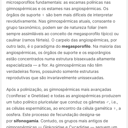
microsporofilos fundamentais: as escamas polínicas nas
gimnospérmicas e os estames nas angiospérmicas. Os
órgãos de suporte ♀ são bem mais difíceis de interpretar
revolutivamente. Nas gimnospérmicas atuais, consoante o
grupo taxonómico, podem ser de natureza foliar (nem
sempre assimiláveis ao conceito de megasporofilo típico) ou
caulinar (ramos férteis). O carpelo das angiospérmicas, por
outro lado, é o paradigma do
megasporofilo
. Na maioria das
angiospérmicas, os órgãos de suporte e os esporângios
estão concentrados numa estrutura bissexuada altamente
especializada — a flor. As gimnospérmicas não têm
verdadeiras flores, possuindo somente estruturas
reprodutivas que são invariavelmente unissexuadas.
Após a polinização, as gimnospérmicas mais avançadas
('coníferas' e Gnetidae) e todas as angiospérmicas produzem
um tubo polínico pluricelular que conduz os gâmetas ♂, i.e.,
as células espermáticas, ao encontro da célula gamética ♀, a
oosfera. Este processo de fecundação designa-se
por
sifonogamia
. Contudo, os grupos mais antigos de
gimnospérmicas — Ginkgoidae e Cycadidae — seguem um