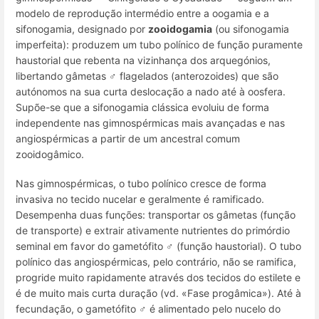
modelo de reprodução intermédio entre a oogamia e a
sifonogamia, designado por
zooidogamia
(ou sifonogamia
imperfeita): produzem um tubo polínico de função puramente
haustorial que rebenta na vizinhança dos arquegónios,
libertando gâmetas ♂ flagelados (anterozoides) que são
autónomos na sua curta deslocação a nado até à oosfera.
Supõe-se que a sifonogamia clássica evoluiu de forma
independente nas gimnospérmicas mais avançadas e nas
angiospérmicas a partir de um ancestral comum
zooidogâmico.
Nas gimnospérmicas, o tubo polínico cresce de forma
invasiva no tecido nucelar e geralmente é ramificado.
Desempenha duas funções: transportar os gâmetas (função
de transporte) e extrair ativamente nutrientes do primórdio
seminal em favor do gametófito ♂ (função haustorial). O tubo
polínico das angiospérmicas, pelo contrário, não se ramifica,
progride muito rapidamente através dos tecidos do estilete e
é de muito mais curta duração (vd. «Fase progâmica»). Até à
fecundação, o gametófito ♂ é alimentado pelo nucelo do