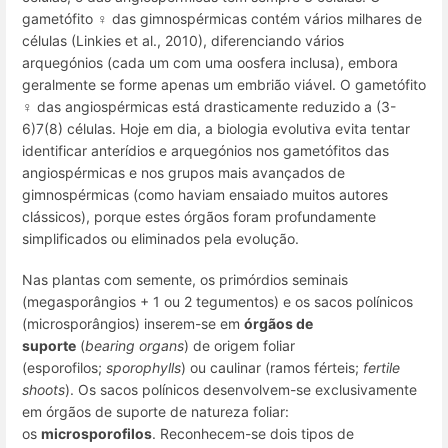
gametófito ♀ das gimnospérmicas contém vários milhares de
células (Linkies et al., 2010), diferenciando vários
arquegónios (cada um com uma oosfera inclusa), embora
geralmente se forme apenas um embrião viável. O gametófito
♀ das angiospérmicas está drasticamente reduzido a (3-
6)7(8) células. Hoje em dia, a biologia evolutiva evita tentar
identificar anterídios e arquegónios nos gametófitos das
angiospérmicas e nos grupos mais avançados de
gimnospérmicas (como haviam ensaiado muitos autores
clássicos), porque estes órgãos foram profundamente
simplificados ou eliminados pela evolução.
Nas plantas com semente, os primórdios seminais
(megasporângios + 1 ou 2 tegumentos) e os sacos polínicos
(microsporângios) inserem-se em
órgãos de
suporte
(
bearing organs
) de origem foliar
(esporofilos;
sporophylls
) ou caulinar (ramos férteis;
fertile
shoots
). Os sacos polínicos desenvolvem-se exclusivamente
em órgãos de suporte de natureza foliar:
os
microsporofilos
. Reconhecem-se dois tipos de