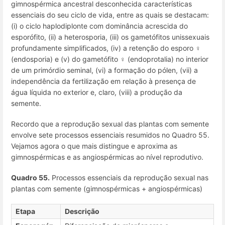
gimnospérmica ancestral desconhecida características
essenciais do seu ciclo de vida, entre as quais se destacam:
(i) o ciclo haplodiplonte com dominância acrescida do
esporófito, (ii) a heterosporia, (iii) os gametófitos unissexuais
profundamente simplificados, (iv) a retenção do esporo ♀
(endosporia) e (v) do gametófito ♀ (endoprotalia) no interior
de um primórdio seminal, (vi) a formação do pólen, (vii) a
independência da fertilização em relação à presença de
água líquida no exterior e, claro, (viii) a produção da
semente.
Recordo que a reprodução sexual das plantas com semente
envolve sete processos essenciais resumidos no Quadro 55.
Vejamos agora o que mais distingue e aproxima as
gimnospérmicas e as angiospérmicas ao nível reprodutivo.
Quadro 55.
Processos essenciais da reprodução sexual nas
plantas com semente (gimnospérmicas + angiospérmicas)
Etapa
Descrição