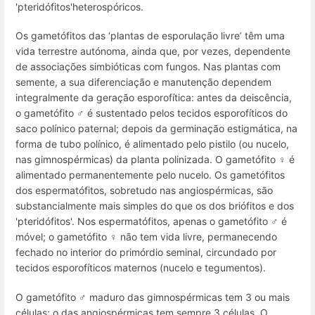
'pteridófitos'heterospóricos.
Os gametófitos das ‘plantas de esporulação livre’ têm uma
vida terrestre autónoma, ainda que, por vezes, dependente
de associações simbióticas com fungos. Nas plantas com
semente, a sua diferenciação e manutenção dependem
integralmente da geração esporofítica: antes da deiscência,
o gametófito ♂ é sustentado pelos tecidos esporofíticos do
saco polínico paternal; depois da germinação estigmática, na
forma de tubo polínico, é alimentado pelo pistilo (ou nucelo,
nas gimnospérmicas) da planta polinizada. O gametófito ♀ é
alimentado permanentemente pelo nucelo. Os gametófitos
dos espermatófitos, sobretudo nas angiospérmicas, são
substancialmente mais simples do que os dos briófitos e dos
'pteridófitos'. Nos espermatófitos, apenas o gametófito ♂ é
móvel; o gametófito ♀ não tem vida livre, permanecendo
fechado no interior do primórdio seminal, circundado por
tecidos esporofíticos maternos (nucelo e tegumentos).
O gametófito ♂ maduro das gimnospérmicas tem 3 ou mais
células; o das angiospérmicas tem sempre 3 células. O