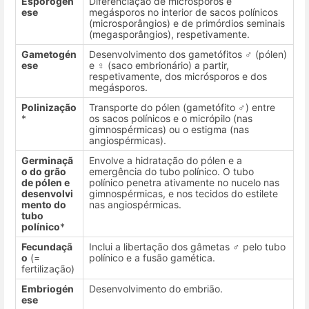
Esporogén
Diferenciação de micrósporos e
ese
megásporos no interior de sacos polínicos
(microsporângios) e de primórdios seminais
(megasporângios), respetivamente.
Gametogén
Desenvolvimento dos gametófitos ♂ (pólen)
ese
e ♀ (saco embrionário) a partir,
respetivamente, dos micrósporos e dos
megásporos.
Polinização
Transporte do pólen (gametófito ♂) entre
*
os sacos polínicos e o micrópilo (nas
gimnospérmicas) ou o estigma (nas
angiospérmicas).
Germinaçã
Envolve a hidratação do pólen e a
o do grão
emergência do tubo polínico. O tubo
de pólen e
polínico penetra ativamente no nucelo nas
desenvolvi
gimnospérmicas, e nos tecidos do estilete
mento do
nas angiospérmicas.
tubo
polínico
*
Fecundaçã
Inclui a libertação dos gâmetas ♂ pelo tubo
o
(=
polínico e a fusão gamética.
fertilização)
Embriogén
Desenvolvimento do embrião.
ese