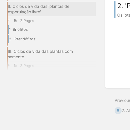
2. '
II. Ciclos de vida das 'plantas de
esporulação livre'
Os ‘pte
2 Pages
1. Briófitos
2. 'Pteridófitos'
III. Ciclos de vida das plantas com
semente
3 Pages
Previou
2. A