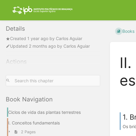
Details
Books
Created
1 year ago
by
Carlos Aguiar
Updated
2 months ago
by
Carlos Aguiar
II
Actions
es
Book Navigation
Ciclos de vida das plantas terrestres
1. B
I. Conceitos fundamentais
Os bri
2 Pages