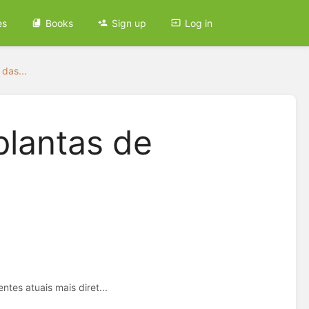
es
Books
Sign up
Log in
 das...
'plantas de
tes atuais mais diret...