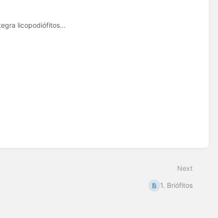
egra licopodiófitos...
Next
1. Briófitos