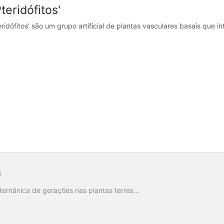
Pteridófitos'
ridófitos’ são um grupo artificial de plantas vasculares basais que int
s
lternânica de gerações nas plantas terres...