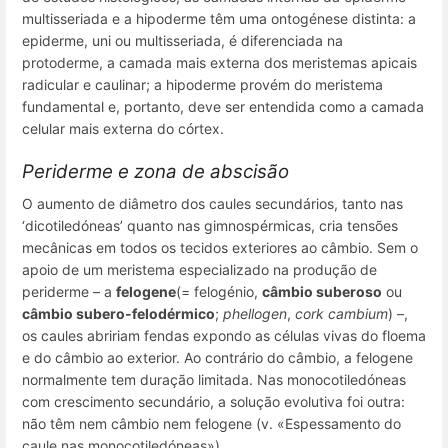
multisseriada e a hipoderme têm uma ontogénese distinta: a
epiderme, uni ou multisseriada, é diferenciada na
protoderme, a camada mais externa dos meristemas apicais
radicular e caulinar; a hipoderme provém do meristema
fundamental e, portanto, deve ser entendida como a camada
celular mais externa do córtex.
Periderme e zona de abscisão
O aumento de diâmetro dos caules secundários, tanto nas
‘dicotiledóneas’ quanto nas gimnospérmicas, cria tensões
mecânicas em todos os tecidos exteriores ao câmbio. Sem o
apoio de um meristema especializado na produção de
periderme – a
felogene
(=
felogénio,
câmbio suberoso
ou
câmbio subero-felodérmico
;
phellogen
,
cork cambium
) –,
os caules abririam fendas expondo as células vivas do floema
e do câmbio ao exterior. Ao contrário do câmbio, a felogene
normalmente tem duração limitada. Nas monocotiledóneas
com crescimento secundário, a solução evolutiva foi outra:
não têm nem câmbio nem felogene (v. «Espessamento do
caule nas monocotiledóneas»).