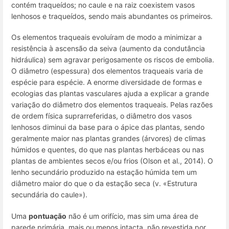
contém traqueídos; no caule e na raiz coexistem vasos
lenhosos e traqueídos, sendo mais abundantes os primeiros.
Os elementos traqueais evoluíram de modo a minimizar a
resistência à ascensão da seiva (aumento da condutância
hidráulica) sem agravar perigosamente os riscos de embolia.
O diâmetro (espessura) dos elementos traqueais varia de
espécie para espécie. A enorme diversidade de formas e
ecologias das plantas vasculares ajuda a explicar a grande
variação do diâmetro dos elementos traqueais. Pelas razões
de ordem física suprarreferidas, o diâmetro dos vasos
lenhosos diminui da base para o ápice das plantas, sendo
geralmente maior nas plantas grandes (árvores) de climas
húmidos e quentes, do que nas plantas herbáceas ou nas
plantas de ambientes secos e/ou frios (Olson et al., 2014). O
lenho secundário produzido na estação húmida tem um
diâmetro maior do que o da estação seca (v. «Estrutura
secundária do caule»).
Uma
pontuação
não é um orifício, mas sim uma área de
parede primária, mais ou menos intacta, não revestida por