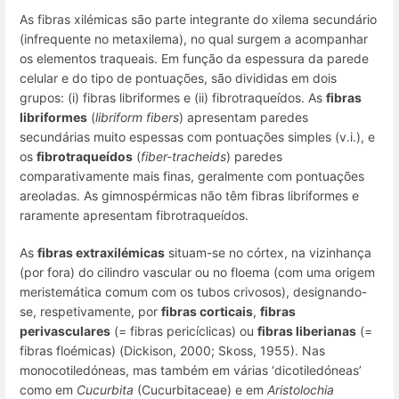
As fibras xilémicas são parte integrante do xilema secundário
(infrequente no metaxilema), no qual surgem a acompanhar
os elementos traqueais. Em função da espessura da parede
celular e do tipo de pontuações, são divididas em dois
grupos: (i) fibras libriformes e (ii) fibrotraqueídos. As
fibras
libriformes
(
libriform fibers
) apresentam paredes
secundárias muito espessas com pontuações simples (
v.i.
), e
os
fibrotraqueídos
(
fiber-tracheids
) paredes
comparativamente mais finas, geralmente com pontuações
areoladas. As gimnospérmicas não têm fibras libriformes e
raramente apresentam fibrotraqueídos.
As
fibras extraxilémicas
situam-se no córtex, na vizinhança
(por fora) do cilindro vascular ou no floema (com uma origem
meristemática comum com os tubos crivosos), designando-
se, respetivamente, por
fibras corticais
,
fibras
perivasculares
(= fibras pericíclicas) ou
fibras liberianas
(=
fibras floémicas) (Dickison, 2000; Skoss, 1955). Nas
monocotiledóneas, mas também em várias ‘dicotiledóneas’
como em
Cucurbita
(Cucurbitaceae) e em
Aristolochia