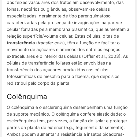
dos feixes vasculares dos frutos em desenvolvimento, das
folhas, nectários ou glândulas, observam-se células
especializadas, geralmente de tipo parenquimatoso,
caracterizadas pela presença de invaginações na parede
celular forradas pela membrana plasmática, que aumentam a
relação superfície/volume celular. Estas células, ditas de
transferência
(
transfer cells
), têm a função de facilitar o
movimento de açúcares e aminoácidos entre os espaços
extracelulares e o interior das células (Offler et al., 2003). As
células de transferência foliares estão envolvidas na
transferência dos açúcares produzidos nas células
fotossintéticas do mesofilo para o floema, que depois os
redistribui pelo corpo da planta.
Colênquima
O colênquima e o esclerênquima desempenham uma função
de suporte mecânico. O colênquima confere elasticidade; o
esclerênquima tem, por vezes, a função de isolar e proteger
partes da planta do exterior (
e.g
., tegumento da semente).
Ambos podem aumentar a resistência a insetos picadores-