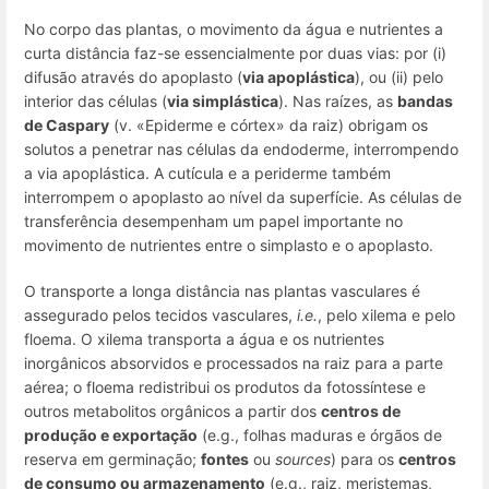
No corpo das plantas, o movimento da água e nutrientes a
curta distância faz-se essencialmente por duas vias: por (i)
difusão através do apoplasto (
via apoplástica
), ou (ii) pelo
interior das células (
via simplástica
). Nas raízes, as
bandas
de Caspary
(v. «Epiderme e córtex» da raiz) obrigam os
solutos a penetrar nas células da endoderme, interrompendo
a via apoplástica. A cutícula e a periderme também
interrompem o apoplasto ao nível da superfície. As células de
transferência desempenham um papel importante no
movimento de nutrientes entre o simplasto e o apoplasto.
O transporte a longa distância nas plantas vasculares é
assegurado pelos tecidos vasculares,
i.e.
, pelo xilema e pelo
floema. O xilema transporta a água e os nutrientes
inorgânicos absorvidos e processados na raiz para a parte
aérea; o floema redistribui os produtos da fotossíntese e
outros metabolitos orgânicos a partir dos
centros de
produção e exportação
(e.g., folhas maduras e órgãos de
reserva em germinação;
fontes
ou
sources
) para os
centros
de consumo ou armazenamento
(e.g., raiz, meristemas,