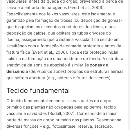
vasculares antes da queda do órgão, prevenindo a perda de
seiva e a entrada de patógenos (Evert et al., 2006).
Especificamente nos feixes vasculares, este isolamento é
garantido pela formação de tiloses (ou deposição de gomas)
que bloqueiam os elementos condutores do xilema, e pela
deposição de calose, que oblitera os tubos crivosos do
floema, assegurando que o sistema vascular fica selado em
simultâneo com a formação da camada protetora e antes da
fratura física (Evert et al., 2006). Toda esta proteção inicial
culmina na formação de uma periderme de ferida. A estrutura
anatómica da zona de abscisão é similar às
zonas de
deiscência
(
dehiscence zones
) próprias de estruturas aéreas
que sofrem abertura (e.g., anteras e frutos deiscentes).
Tecido fundamental
O tecido fundamental encontra-se nas partes do corpo
primário das plantas não ocupadas pela epiderme, tecido
vascular e cavidades (Rudall, 2007). Corresponde à maior
parte da massa do corpo primário das plantas. Desempenha
diversas funções – e.g., fotossíntese, reserva, secreção,