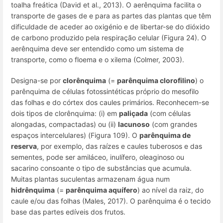
toalha freática (David et al., 2013). O aerênquima facilita o
transporte de gases de e para as partes das plantas que têm
dificuldade de aceder ao oxigénio e de libertar-se do dióxido
de carbono produzido pela respiração celular (Figura 24). O
aerênquima deve ser entendido como um sistema de
transporte, como o floema e o xilema (Colmer, 2003).
Designa-se por
clorênquima
(=
parênquima clorofilino
) o
parênquima de células fotossintéticas próprio do mesofilo
das folhas e do córtex dos caules primários. Reconhecem-se
dois tipos de clorênquima: (i) em
paliçada
(com células
alongadas, compactadas) ou (ii)
lacunoso
(com grandes
espaços intercelulares) (Figura 109). O
parênquima de
reserva
, por exemplo, das raízes e caules tuberosos e das
sementes, pode ser amiláceo, inulífero, oleaginoso ou
sacarino consoante o tipo de substâncias que acumula.
Muitas plantas suculentas armazenam água num
hidrênquima
(=
parênquima aquífero
) ao nível da raiz, do
caule e/ou das folhas (Males, 2017). O parênquima é o tecido
base das partes edíveis dos frutos.