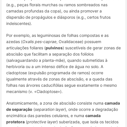
(e.g., peças florais murchas ou ramos sombreados nas
camadas profundas da copa), ou ainda promover a
dispersão de propágulos e diásporos (e.g., certos frutos
indeiscentes).
Por exemplo, as leguminosas de folhas compostas e as
azedas (
Oxalis pes-caprae
, Oxalidaceae) possuem
articulações foliares (
pulvinos
) suscetíveis de gerar zonas de
abscisão que facilitam a separação dos folíolos
(salvaguardando a planta-mãe), quando submetidas à
herbivoria ou a um intenso défice de água no solo. A
cladoptose (expulsão programada de ramos) ocorre
igualmente através de zonas de abscisão, e a queda das
folhas nas árvores caducifólias segue exatamente o mesmo
mecanismo (v. «Cladoptose»).
Anatomicamente, a zona de abscisão consiste numa
camada
de separação
(
separation layer
), onde ocorre a degradação
enzimática das paredes celulares, e numa
camada
protetora
(
protective layer
) suberizada, que isola os tecidos