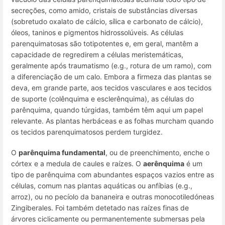
secreções, como amido, cristais de substâncias diversas
(sobretudo oxalato de cálcio, sílica e carbonato de cálcio),
óleos, taninos e pigmentos hidrossolúveis. As células
parenquimatosas são totipotentes e, em geral, mantêm a
capacidade de regredirem a células meristemáticas,
geralmente após traumatismo (
e.g.
, rotura de um ramo), com
a diferenciação de um calo. Embora a firmeza das plantas se
deva, em grande parte, aos tecidos vasculares e aos tecidos
de suporte (colênquima e esclerênquima), as células do
parênquima, quando túrgidas, também têm aqui um papel
relevante. As plantas herbáceas e as folhas murcham quando
os tecidos parenquimatosos perdem turgidez.
O
parênquima fundamental
,
ou de preenchimento, enche o
córtex e a medula de caules e raízes. O
aerênquima
é um
tipo de parênquima com abundantes espaços vazios entre as
células, comum nas plantas aquáticas ou anfíbias (
e.g.
,
arroz), ou no pecíolo da bananeira e outras monocotiledóneas
Zingiberales. Foi também detetado nas raízes finas de
árvores ciclicamente ou permanentemente submersas pela