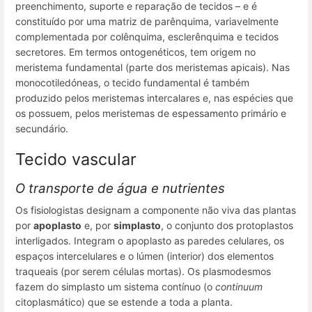
preenchimento, suporte e reparação de tecidos – e é
constituído por uma matriz de parênquima, variavelmente
complementada por colênquima, esclerênquima e tecidos
secretores. Em termos ontogenéticos, tem origem no
meristema fundamental (parte dos meristemas apicais). Nas
monocotiledóneas, o tecido fundamental é também
produzido pelos meristemas intercalares e, nas espécies que
os possuem, pelos meristemas de espessamento primário e
secundário.
Tecido vascular
O transporte de água e nutrientes
Os fisiologistas designam a componente não viva das plantas
por
apoplasto
e, por
simplasto
,
o conjunto dos protoplastos
interligados. Integram o
apoplasto
as paredes celulares, os
espaços intercelulares e o lúmen (interior) dos elementos
traqueais (por serem células mortas). Os plasmodesmos
fazem do
simplasto
um sistema contínuo (o
continuum
citoplasmático) que se estende a toda a planta.