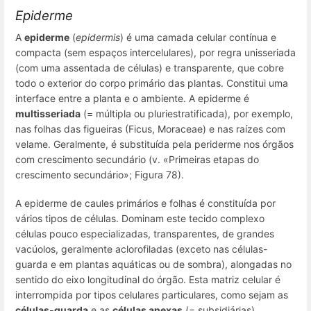
Epiderme
A
epiderme
(
epidermis
) é uma camada celular contínua e
compacta (sem espaços intercelulares), por regra unisseriada
(com uma assentada de células) e transparente, que cobre
todo o exterior do corpo primário das plantas. Constitui uma
interface entre a planta e o ambiente. A epiderme é
multisseriada
(= múltipla ou pluriestratificada), por exemplo,
nas folhas das figueiras (
Ficus
, Moraceae) e nas raízes com
velame. Geralmente, é substituída pela periderme nos órgãos
com crescimento secundário (v. «Primeiras etapas do
crescimento secundário»; Figura 78).
A epiderme de caules primários e folhas é constituída por
vários tipos de células. Dominam este tecido complexo
células pouco especializadas, transparentes, de grandes
vacúolos, geralmente aclorofiladas (exceto nas células-
guarda e em plantas aquáticas ou de sombra), alongadas no
sentido do eixo longitudinal do órgão. Esta matriz celular é
interrompida por tipos celulares particulares, como sejam as
células-guarda
e as
células anexas
(= subsidiárias)