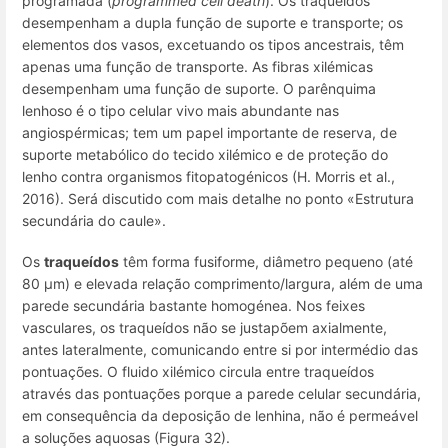
programada
(
programmed cell death
). Os traqueídos
desempenham a dupla função de suporte e transporte; os
elementos dos vasos, excetuando os tipos ancestrais, têm
apenas uma função de transporte. As fibras xilémicas
desempenham uma função de suporte. O parênquima
lenhoso é o tipo celular vivo mais abundante nas
angiospérmicas; tem um papel importante de reserva, de
suporte metabólico do tecido xilémico e de proteção do
lenho contra organismos fitopatogénicos (H. Morris et al.,
2016). Será discutido com mais detalhe no ponto «Estrutura
secundária do caule».
Os
traqueídos
têm forma fusiforme, diâmetro pequeno (até
80 μm) e elevada relação comprimento/largura, além de uma
parede secundária bastante homogénea. Nos feixes
vasculares, os traqueídos não se justapõem axialmente,
antes lateralmente, comunicando entre si por intermédio das
pontuações. O fluido xilémico circula entre traqueídos
através das pontuações porque a parede celular secundária,
em consequência da deposição de lenhina, não é permeável
a soluções aquosas (Figura 32).