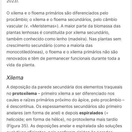
2023).
O xilema e o floema primários são diferenciados pelo
procâmbio; o xilema e o floema secundários, pelo câmbio
vascular (v. «Meristemas»). A maior parte da biomassa das
plantas lenhosas é constituída por
xilema secundário
,
também conhecido como
lenho
(madeira). Nas plantas sem
crescimento secundário (como a maioria das
monocotiledóneas), o floema e o xilema primários não são
renovados e têm de permanecer funcionais durante toda a
vida da planta.
Xilema
A deposição da parede secundária dos elementos traqueais
no
protoxilema
– primeiro xilema a ser diferenciado nos
caules e raízes primários próximo do ápice, pelo procâmbio –
é descontínua. Os espessamentos secundários são primeiro
anelares (em forma de anel) e depois
espiralados
(=
helicoide; em forma de hélice), no protoxilema mais tardio
(Figura 35). As deposições anelar e espiralada são soluções