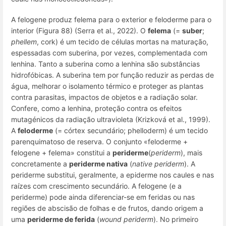
A felogene produz felema para o exterior e feloderme para o
interior (Figura 88) (Serra et al., 2022). O
felema
(=
suber
;
phellem
,
cork
) é um tecido de células mortas na maturação,
espessadas com suberina, por vezes, complementada com
lenhina. Tanto a suberina como a lenhina são substâncias
hidrofóbicas. A suberina tem por função reduzir as perdas de
água, melhorar o isolamento térmico e proteger as plantas
contra parasitas, impactos de objetos e a radiação solar.
Confere, como a lenhina, proteção contra os efeitos
mutagénicos da radiação ultravioleta (Krizková et al., 1999).
A
feloderme
(=
córtex secundário
;
phelloderm
) é um tecido
parenquimatoso de reserva. O conjunto «feloderme +
felogene + felema» constitui a
periderme
(
periderm
), mais
concretamente a
periderme nativa
(
native periderm
). A
periderme substitui, geralmente, a epiderme nos caules e nas
raízes com crescimento secundário. A felogene (e a
periderme) pode ainda diferenciar-se em feridas ou nas
regiões de abscisão de folhas e de frutos, dando origem a
uma
periderme de ferida
(
wound periderm
). No primeiro