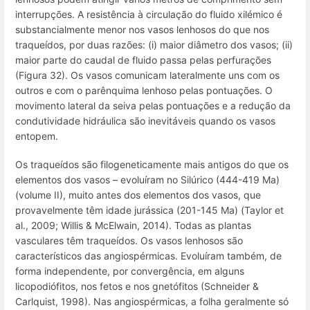
interrupções. A resistência à circulação do fluido xilémico é
substancialmente menor nos vasos lenhosos do que nos
traqueídos, por duas razões: (i) maior diâmetro dos vasos; (ii)
maior parte do caudal de fluido passa pelas perfurações
(Figura 32). Os vasos comunicam lateralmente uns com os
outros e com o parênquima lenhoso pelas pontuações. O
movimento lateral da seiva pelas pontuações e a redução da
condutividade hidráulica são inevitáveis quando os vasos
entopem.
Os traqueídos são filogeneticamente mais antigos do que os
elementos dos vasos – evoluíram no Silúrico (444-419 Ma)
(volume II), muito antes dos elementos dos vasos, que
provavelmente têm idade jurássica (201-145 Ma) (Taylor et
al., 2009; Willis & McElwain, 2014). Todas as plantas
vasculares têm traqueídos. Os vasos lenhosos são
característicos das angiospérmicas. Evoluíram também, de
forma independente, por convergência, em alguns
licopodiófitos, nos fetos e nos gnetófitos (Schneider &
Carlquist, 1998). Nas angiospérmicas, a folha geralmente só