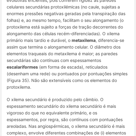
evolutivas eficientes, pois conferem rigidez às paredes
celulares secundárias protoxilémicas (no caule, sujeitas a
enormes pressões negativas geradas pela transpiração das
folhas) e, ao mesmo tempo, facilitam o seu alongamento (o
protoxilema está sujeito a forças de tração decorrentes do
alongamento das células recém-diferenciadas). O xilema
primário mais tardio e durável, o
metaxilema
, diferencia-se
assim que termina o alongamento celular. O diâmetro dos
elementos traqueais do metaxilema é maior; as paredes
secundárias são contínuas com espessamentos
escalariformes
(em forma de escada), reticulados
(desenham uma rede) ou pontuados por pontuações simples
(Figura 35). Não são extensíveis como os elementos do
protoxilema.
O xilema secundário é produzido pelo câmbio. O
espessamento secundário do xilema secundário é mais
vigoroso do que no equivalente primário, e os
espessamentos, por regra, são contínuos com pontuações
areoladas. Nas angiospérmicas, o xilema secundário é mais
complexo, envolve diferentes combinações de (i) elementos