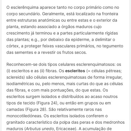
O esclerênquima aparece tanto no corpo primário como no
corpo secundário. Geralmente, está localizado na fronteira
entre estruturas anatómicas ou entre estas e o exterior da
planta, estando associado a órgãos maduros cujo
crescimento já terminou e a partes particularmente rígidas
das plantas;
e.g
., por debaixo da epiderme, a delimitar o
córtex, a proteger feixes vasculares primários, no tegumento
das sementes e a revestir os frutos secos.
Reconhecem-se dois tipos celulares esclerenquimatosos: os
(i) escleritos e as (ii) fibras. Os
escleritos
(=
células pétreas
;
sclereids
) são células esclerenquimatosas de forma irregular,
isodiamétricas ou, pelo menos, mais curtas do que as células
das fibras, e com mais pontuações, do que estas. Os
escleritos surgem isolados e distribuídos ao acaso noutros
tipos de tecido (Figura 24), ou então em grupos ou em
camadas (Figura 28). São relativamente raros nas
monocotiledóneas. Os escleritos isolados conferem o
granitado característico da polpa das peras e dos medronhos
maduros (
Arbutus unedo
,
Ericaceae). A acumulação de