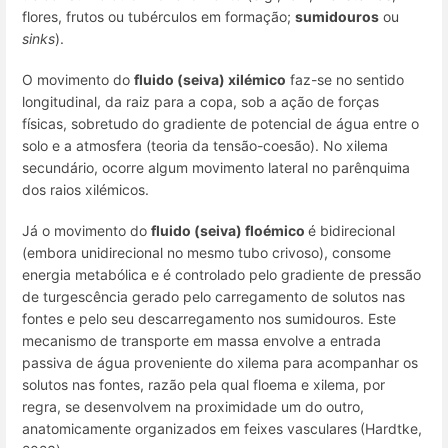
flores, frutos ou tubérculos em formação;
sumidouros
ou
sinks
).
O movimento do
fluido (seiva) xilémico
faz-se no sentido
longitudinal, da raiz para a copa, sob a ação de forças
físicas, sobretudo do gradiente de potencial de água entre o
solo e a atmosfera (teoria da tensão-coesão). No xilema
secundário, ocorre algum movimento lateral no parênquima
dos raios xilémicos.
Já o movimento do
fluido (seiva) floémico
é bidirecional
(embora unidirecional no mesmo tubo crivoso), consome
energia metabólica e é controlado pelo gradiente de pressão
de turgescência gerado pelo carregamento de solutos nas
fontes e pelo seu descarregamento nos sumidouros. Este
mecanismo de transporte em massa envolve a entrada
passiva de água proveniente do xilema para acompanhar os
solutos nas fontes, razão pela qual floema e xilema, por
regra, se desenvolvem na proximidade um do outro,
anatomicamente organizados em feixes vasculares
(Hardtke,