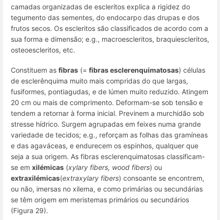
camadas organizadas de escleritos explica a rigidez do
tegumento das sementes, do endocarpo das drupas e dos
frutos secos. Os escleritos são classificados de acordo com a
sua forma e dimensão;
e.g.
, macroescleritos, braquiescleritos,
osteoescleritos, etc.
Constituem as
fibras
(=
fibras esclerenquimatosas
) células
de esclerênquima muito mais compridas do que largas,
fusiformes, pontiagudas, e de lúmen muito reduzido. Atingem
20 cm ou mais de comprimento. Deformam-se sob tensão e
tendem a retornar à forma inicial. Previnem a murchidão sob
stresse hídrico. Surgem agrupadas em feixes numa grande
variedade de tecidos;
e.g.
, reforçam as folhas das gramíneas
e das agaváceas, e endurecem os espinhos, qualquer que
seja a sua origem. As fibras esclerenquimatosas classificam-
se em
xilémicas
(
xylary fibers, wood fibers
) ou
extraxilémicas
(
extraxylary fibers
) consoante se encontrem,
ou não, imersas no xilema, e como
primárias
ou
secundárias
se têm origem em meristemas primários ou secundários
(Figura 29).