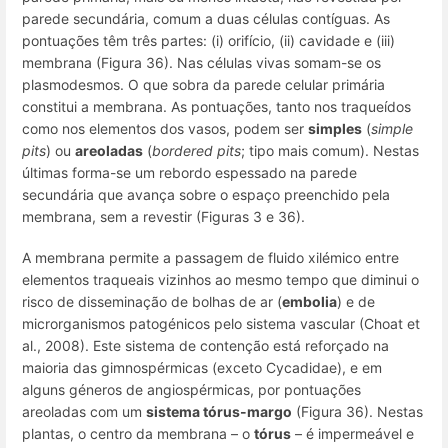
parede secundária, comum a duas células contíguas. As
pontuações têm três partes: (i) orifício, (ii) cavidade e (iii)
membrana (Figura 36). Nas células vivas somam-se os
plasmodesmos. O que sobra da parede celular primária
constitui a
membrana
. As pontuações, tanto nos traqueídos
como nos elementos dos vasos, podem ser
simples
(
simple
pits
) ou
areoladas
(
bordered pits
; tipo mais comum). Nestas
últimas forma-se um rebordo espessado na parede
secundária que avança sobre o espaço preenchido pela
membrana, sem a revestir (Figuras 3 e 36).
A membrana permite a passagem de fluido xilémico entre
elementos traqueais vizinhos ao mesmo tempo que diminui o
risco de disseminação de bolhas de ar (
embolia
) e de
microrganismos patogénicos pelo sistema vascular (Choat et
al., 2008). Este sistema de contenção está reforçado na
maioria das gimnospérmicas (exceto Cycadidae), e em
alguns géneros de angiospérmicas, por pontuações
areoladas com um
sistema tórus-margo
(Figura 36). Nestas
plantas, o centro da membrana – o
tórus
– é impermeável e