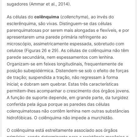
sugadores (Ammar et al., 2014).
As células do
colênquima
(
collenchyma
), ao invés do
esclerênquima, são vivas. Distinguem-se das células
parenquimatosas por serem mais alongadas e flexíveis, e por
apresentarem uma parede primária refringente ao
microscópio, assimetricamente espessada, sobretudo com
celulose (Figuras 26 e 29). As células de colênquima não têm
parede secundária, nem espessamentos com lenhina.
Organizam-se em feixes longitudinais, frequentemente de
posição subepidérmica. Distendem-se sob o efeito de forças
de tração; suspendida a tração, não regressam à forma
inicial; e dobram sem quebrar. Estas três características
permitem-lhes acompanhar o crescimento dos órgãos jovens.
A função de suporte depende, em grande parte, da turgidez
conferida pela água porque as paredes das células
colenquimatosas não contêm lenhina nem outras substâncias
hidrofóbicas. O colênquima não impede a murchidão.
O colênquima está estreitamente associado aos órgãos
primários, sendo determinante para a resistência mecânica e