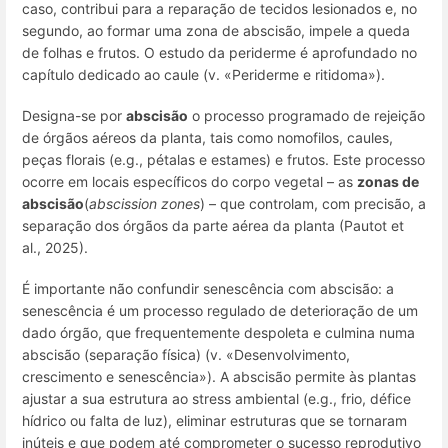
caso, contribui para a reparação de tecidos lesionados e, no
segundo, ao formar uma
zona de abscisão,
impele a queda
de folhas e frutos. O estudo da periderme é aprofundado no
capítulo dedicado ao caule (v. «Periderme e ritidoma»).
Designa-se por
abscisão
o processo programado de rejeição
de órgãos aéreos da planta, tais como nomofilos, caules,
peças florais (e.g., pétalas e estames) e frutos. Este processo
ocorre em locais específicos do corpo vegetal – as
zonas de
abscisão
(
abscission zones
) – que controlam, com precisão, a
separação dos órgãos da parte aérea da planta (Pautot et
al., 2025).
É importante não confundir senescência com abscisão: a
senescência é um processo regulado de deterioração de um
dado órgão, que frequentemente despoleta e culmina numa
abscisão (separação física) (v. «Desenvolvimento,
crescimento e senescência»). A abscisão permite às plantas
ajustar a sua estrutura ao stress ambiental (e.g., frio, défice
hídrico ou falta de luz), eliminar estruturas que se tornaram
inúteis e que podem até comprometer o sucesso reprodutivo