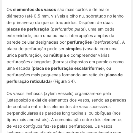
Os
elementos dos vasos
são mais curtos e de maior
diâmetro (até 0,5 mm, visíveis a olho nu, sobretudo no lenho
de primavera) do que os traqueídos
. Dispõem de duas
placas de perfuração
(
perforation plate
), uma em cada
extremidade, com uma ou mais interrupções amplas da
parede celular designadas por
perfurações
(
perforations
). A
placa de perfuração pode ser
simples
(vasada com uma
única perfuração), ou
múltipla
e compreender várias
perfurações alongadas (
barras
) dispostas em paralelo como
uma escada (
placa de perfuração escalariforme
), ou
perfurações mais pequenas formando um retículo (
placa de
perfuração reticulada
) (Figura 34).
Os
vasos lenhosos
(
xylem vessels
) organizam-se pela
justaposição axial de elementos dos vasos, sendo as paredes
de contacto entre dois elementos de vaso sucessivos
perpendiculares às paredes longitudinais, ou oblíquas (nos
tipos mais ancestrais). A comunicação entre dois elementos
de vaso contíguos faz-se pelas perfurações. Os vasos
lenhosos podem atingir vários metros de comprimento sem