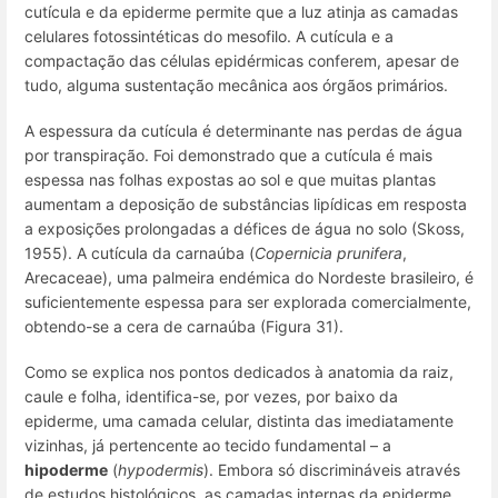
cutícula e da epiderme permite que a luz atinja as camadas
celulares fotossintéticas do mesofilo. A cutícula e a
compactação das células epidérmicas conferem, apesar de
tudo, alguma sustentação mecânica aos órgãos primários.
A espessura da cutícula é determinante nas perdas de água
por transpiração. Foi demonstrado que a cutícula é mais
espessa nas folhas expostas ao sol e que muitas plantas
aumentam a deposição de substâncias lipídicas em resposta
a exposições prolongadas a défices de água no solo (Skoss,
1955). A cutícula da carnaúba (
Copernicia prunifera
,
Arecaceae), uma palmeira endémica do Nordeste brasileiro, é
suficientemente espessa para ser explorada comercialmente,
obtendo-se a cera de carnaúba (Figura 31).
Como se explica nos pontos dedicados à anatomia da raiz,
caule e folha, identifica-se, por vezes, por baixo da
epiderme, uma camada celular, distinta das imediatamente
vizinhas, já pertencente ao tecido fundamental – a
hipoderme
(
hypodermis
). Embora só discrimináveis através
de estudos histológicos, as camadas internas da epiderme