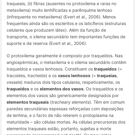
traqueais, (ii) fibras (ausentes no protoxilema e raras no
metaxilema) muito lenhificadas e parênquima lenhoso
(infrequente no metaxilema) (Evert et al., 2006). Menos
frequentes ainda são os escleritos e os laticíferos (estruturas
celulares que produzem látex). Além da função de
transporte, o xilema secundário tem importantes funções de
suporte e de reserva (Evert et al., 2006).
O protoxilema geralmente é composto por traqueídos. Nas
angiospérmicas, o metaxilema e o xilema secundário contêm
traqueídos e vasos lenhosos. Constituem os
traqueídos
(=
tracoides,
tracheids
) e os
vasos lenhosos
(=
traqueias
,
vessels
) maduros dois tipos celulares, respetivamente, os
traqueídos
e os
elementos dos vasos
. Os traqueídos e os
elementos dos vasos são genericamente designados por
elementos traqueais
(
tracheary elements
). Têm em comum
paredes secundárias espessas reforçadas com deposições
de lenhina, e o facto de não reterem o protoplasma na
maturidade – são células mortas. As células precursoras dos
elementos traqueais estão, portanto, sujeitas a
morte