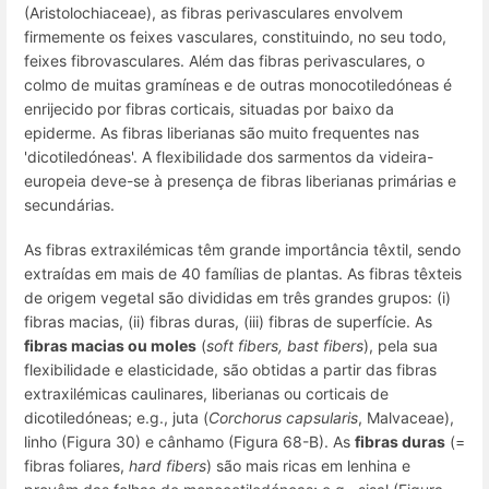
(Aristolochiaceae), as fibras perivasculares envolvem
firmemente os feixes vasculares, constituindo, no seu todo,
feixes fibrovasculares
. Além das fibras perivasculares, o
colmo de muitas gramíneas e de outras monocotiledóneas é
enrijecido por fibras corticais, situadas por baixo da
epiderme. As fibras liberianas são muito frequentes nas
'dicotiledóneas'. A flexibilidade dos sarmentos da videira-
europeia deve-se à presença de fibras liberianas primárias e
secundárias.
As fibras extraxilémicas têm grande importância têxtil, sendo
extraídas em mais de 40 famílias de plantas. As
fibras têxteis
de origem vegetal são divididas em três grandes grupos: (i)
fibras macias, (ii) fibras duras, (iii) fibras de superfície. As
fibras macias
ou moles
(
soft fibers
,
bast fibers
), pela sua
flexibilidade e elasticidade, são obtidas a partir das fibras
extraxilémicas caulinares, liberianas ou corticais de
dicotiledóneas;
e.g.
, juta (
Corchorus capsularis
, Malvaceae),
linho (Figura 30) e cânhamo (Figura 68-B). As
fibras duras
(=
fibras foliares
,
hard fibers
) são mais ricas em lenhina e