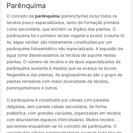
Parênquima
O conceito de
parênquima
(
parenchyma
) inclui todos os
tecidos pouco especializados, tanto de formação primária
como secundária, que enchem os órgãos das plantas. O
parênquima foi o primeiro tecido vegetal a evoluir (volume II).
As ‘algas verdes’ são inteiramente constituídas por um
parênquima fotossintético não especializado. A impulsão da
água torna desnecessários os tecidos de suporte nestas
plantas. O número de tecidos e de tipos especializados de
parênquima aumenta à medida que se avança na árvore
filogenética das plantas. As angiospérmicas são o grupo de
plantas terrestres com maior diversidade de tecidos,
parenquimatosos e outros.
O parênquima é constituído por células com paredes
delgadas, sem parede celular secundária, de forma
poliédrica, com grandes vacúolos, organizadas em tecidos
com abundantes espaços intercelulares. Muitos tecidos
secretores enquadram-se no conceito de parênquima. O
vacúolo das células parenquimatosas acumula todo tipo de