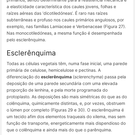
a elasticidade característica dos caules jovens, folhas e
raízes aéreas das ‘dicotiledóneas
’
. É raro nas raízes
subterrâneas e profuso nos caules primários angulosos, por
exemplo, nas famílias Lamiaceae e Verbenaceae (Figura 27).
Nas monocotiledóneas, a mesma função é desempenhada
pelo esclerênquima.
Esclerênquima
Todas as células vegetais têm, numa fase inicial, uma parede
primária de celulose, hemicelulose e pectinas. A
diferenciação do
esclerênquima
(
sclerenchyma
) passa pela
deposição de uma parede secundária com uma elevada
proporção de lenhina, e pela morte programada do
protoplasto. As deposições são mais simétricas do que as do
colênquima, quimicamente distintas, e, por vezes, obstruem
o lúmen por completo (Figuras 29 e 30). O esclerênquima é
um tecido afim dos elementos traqueais do xilema, mas sem
função de transporte, energeticamente mais dispendioso do
que o colênquima e ainda mais do que o parênquima.