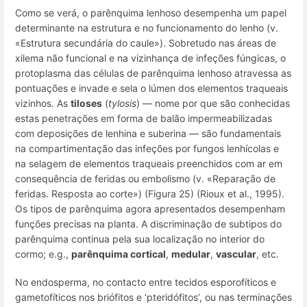
Como se verá, o
parênquima lenhoso
desempenha um papel
determinante na estrutura e no funcionamento do lenho (v.
«Estrutura secundária do caule»). Sobretudo nas áreas de
xilema não funcional e na vizinhança de infeções fúngicas, o
protoplasma das células de parênquima lenhoso atravessa as
pontuações e invade e sela o lúmen dos elementos traqueais
vizinhos. As
tiloses
(
tylosis
) — nome por que são conhecidas
estas penetrações em forma de balão impermeabilizadas
com deposições de lenhina e suberina — são fundamentais
na compartimentação das infeções por fungos lenhícolas e
na selagem de elementos traqueais preenchidos com ar em
consequência de feridas ou embolismo (v. «Reparação de
feridas. Resposta ao corte») (Figura 25) (Rioux et al., 1995).
Os tipos de parênquima agora apresentados desempenham
funções precisas na planta. A discriminação de subtipos do
parênquima continua pela sua localização no interior do
cormo;
e.g.
,
parênquima cortical
,
medular
,
vascular
, etc.
No endosperma, no contacto entre tecidos esporofíticos e
gametofíticos nos briófitos e ‘pteridófitos’, ou nas terminações