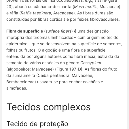
provêm das folhas de monocotiledóneas;
e.g.
, sisal (Figura
23), abacá ou cânhamo-de-manila (
Musa textilis
, Musaceae)
e ráfia (
Raffia taedigera
, Arecaceae). As fibras duras são
constituídas por fibras corticais e por feixes fibrovasculares.
Fibra de superfície
(
surface fibers
) é uma designação
imprópria dos tricomas lenhificados – com origem no tecido
epidérmico – que se desenvolvem na superfície de sementes,
folhas ou frutos. O algodão é uma fibra de superfície,
entendida por alguns autores como fibra macia, extraída da
semente de várias espécies do género
Gossypium
(algodoeiros; Malvaceae) (Figura 197-D). As fibras do fruto
da sumaumeira (
Ceiba pentandra,
Malvaceae,
Bombacoideae) usavam-se para encher colchões e
almofadas.
Tecidos complexos
Tecido de proteção