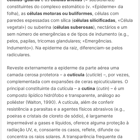
constituintes do complexo estomático (v. «Epiderme» da
folha), as
células motoras ou buliformes
, células com
paredes espessadas com sílica (
células silicificadas
, «Célula
vegetal») ou suberina (
células suberosas
), nectários e um
sem número de emergências e de tipos de indumento (
e.g.
,
pelos, papilas, tricomas glandulares; «Emergências.
Indumento»). Na epiderme da raiz, diferenciam-se pelos
radiculares.
Reveste externamente a epiderme da parte aérea uma
camada cerosa protetora – a
cutícula
(
cuticle
) –, por vezes,
complementada com expansões de
ceras epicuticulares
. O
principal constituinte da cutícula – a
cutina
(
cutin
) – é um
composto lipídico hidrófobo e transparente, análogo ao
poliéster (Walton, 1990). A cutícula, além de conferir
resistência a parasitas e a agentes físicos abrasivos (
e.g.
,
poeiras e cristais de cloreto de sódio), é largamente
impermeável a gases e líquidos, oferece alguma proteção à
radiação UV, e, consoante os casos, reflete, difunde ou
concentra os raios solares. A transparência frequente da