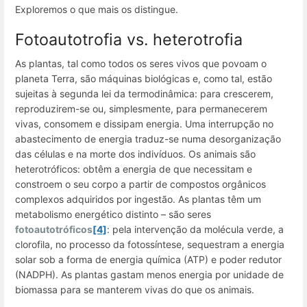
Exploremos o que mais os distingue.
Fotoautotrofia vs. heterotrofia
As plantas, tal como todos os seres vivos que povoam o
planeta Terra, são máquinas biológicas e, como tal, estão
sujeitas à segunda lei da termodinâmica: para crescerem,
reproduzirem-se ou, simplesmente, para permanecerem
vivas, consomem e dissipam energia. Uma interrupção no
abastecimento de energia traduz-se numa desorganização
das células e na morte dos indivíduos. Os animais são
heterotróficos: obtêm a energia de que necessitam e
constroem o seu corpo a partir de compostos orgânicos
complexos adquiridos por ingestão. As plantas têm um
metabolismo energético distinto – são seres
fotoautotróficos
[4]
: pela intervenção da molécula verde, a
clorofila, no processo da fotossíntese, sequestram a energia
solar sob a forma de energia química (ATP) e poder redutor
(NADPH). As plantas gastam menos energia por unidade de
biomassa para se manterem vivas do que os animais.