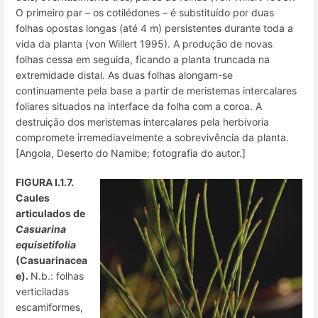
O primeiro par – os cotilédones – é substituído por duas
folhas opostas longas (até 4 m) persistentes durante toda a
vida da planta (von Willert 1995). A produção de novas
folhas cessa em seguida, ficando a planta truncada na
extremidade distal. As duas folhas alongam-se
continuamente pela base a partir de meristemas intercalares
foliares situados na interface da folha com a coroa. A
destruição dos meristemas intercalares pela herbivoria
compromete irremediavelmente a sobrevivência da planta.
[Angola, Deserto do Namibe; fotografia do autor.]
FIGURA I.1.7.
Caules
articulados de
Casuarina
equisetifolia
(Casuarinacea
e).
N.b.: folhas
verticiladas
escamiformes,