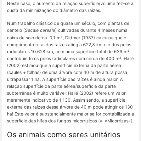
Neste caso, o aumento da relação superfície/volume fez-se à
custa da minimização do diâmetro das raízes.
Num trabalho clássico de quase um século, com plantas de
centeio (
Secale cereale
) cultivadas durante 4 meses numa
3
caixa de solo de ca. 0,1 m
, Dittmer (1937) calculou que o
comprimento total das raízes atingia 622,8 km e o dos pelos
radiculares 10.628 km, com uma superfície total de 639 m²,
contribuindo os pelos radiculares com cerca de 400 m². Hallé
(2002) estimou que a superfície externa da parte aérea
(caules + folhas) de uma árvore com 40 m de altura possa
ultrapassar 1 ha. A superfície das raízes é ainda maior. A
relação superfície da parte aérea/superfície da parte
subterrânea é muito variável; Hallé (2002) refere um valor
meramente indicativo de 1:130. Assim sendo, a superfície
externa das raízes dessa árvore de 40 m pode atingir os 130
ha! Este valor é substancialmente maior se for contabilizada a
superfície das hifas dos fungos micorrízicos (v. «Micorrizas»).
Os animais como seres unitários