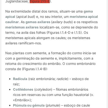
Juglandaceae;
Figura 215-E
).
Na extremidade distal dos ramos, situam-se uma
gema
apical
(
apical bud
) e, no seu interior, um
meristema apical
caulinar
. As
gemas axilares
(
axilary buds
) e os respetivos
meristemas axilares
localizam-se, como se depreende do
termo, na axila das folhas (Figuras I.1.4-D e I.1.5). Os
meristemas apicais alongam os caules; os meristemas
axilares ramificam-nos.
Nas plantas com semente, a formação do cormo inicia-se
com a germinação da semente e, implicitamente, com a
retoma do crescimento do embrião. O cormo embrionário
consta de (Figuras I.1.4-B):
Radícula
(raiz embrionária;
radicle
) – esboço de
raiz;
Cotilédones
(
cotyledon
) – filomas embrionários
ricos em reservas ou com uma função haustorial (v.
«Embrião»);
Plúmula
ou
gémula
(
plumule
) – esboço de caule