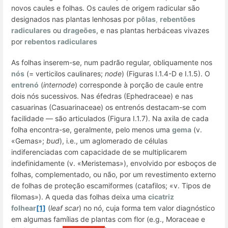
novos caules e folhas. Os caules de origem radicular são
designados nas plantas lenhosas por
pôlas
,
rebentões
radiculares
ou
drageões
, e nas plantas herbáceas vivazes
por
rebentos radiculares
As folhas inserem-se, num padrão regular, obliquamente nos
nós
(=
verticilos caulinares
;
node
) (Figuras I.1.4-D e I.1.5). O
entrenó
(
internode
) corresponde à porção de caule entre
dois nós sucessivos. Nas éfedras (Ephedraceae) e nas
casuarinas (Casuarinaceae) os entrenós destacam-se com
facilidade — são
articulados
(Figura I.1.7). Na axila de cada
folha encontra-se, geralmente, pelo menos uma
gema
(v.
«Gemas»;
bud
),
i.e.
, um aglomerado de células
indiferenciadas com capacidade de se multiplicarem
indefinidamente (v. «Meristemas»), envolvido por esboços de
folhas, complementado, ou não, por um revestimento externo
de folhas de proteção escamiformes (catafilos; «v. Tipos de
filomas»). A queda das folhas deixa uma
cicatriz
folhear
[1]
(
leaf scar
) no nó, cuja forma tem valor diagnóstico
em algumas famílias de plantas com flor (
e.g.
, Moraceae e