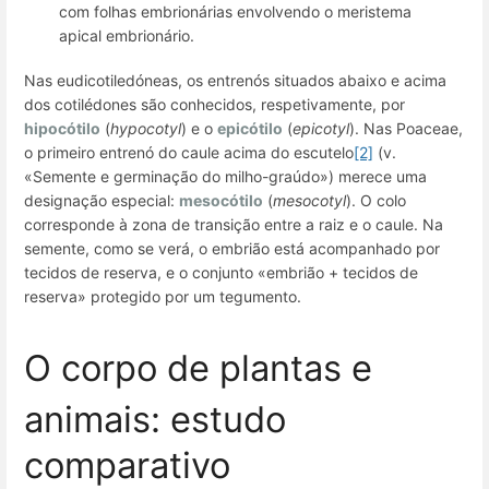
com folhas embrionárias envolvendo o meristema
apical embrionário.
Nas eudicotiledóneas, os entrenós situados abaixo e acima
dos cotilédones são conhecidos, respetivamente, por
hipocótilo
(
hypocotyl
) e o
epicótilo
(
epicotyl
). Nas Poaceae,
o primeiro entrenó do caule acima do escutelo
[2]
(v.
«Semente e germinação do milho-graúdo») merece uma
designação especial:
mesocótilo
(
mesocotyl
). O
colo
corresponde à zona de transição entre a raiz e o caule. Na
semente, como se verá, o embrião está acompanhado por
tecidos de reserva, e o conjunto «embrião + tecidos de
reserva» protegido por um tegumento.
O corpo de plantas e
animais: estudo
comparativo