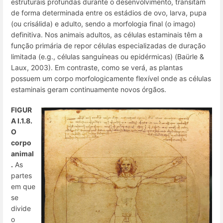
estruturais profundas durante o desenvolvimento, transitam
de forma determinada entre os estádios de ovo, larva, pupa
(ou crisálida) e adulto, sendo a morfologia final (o imago)
definitiva. Nos animais adultos, as células estaminais têm a
função primária de repor células especializadas de duração
limitada (e.g., células sanguíneas ou epidérmicas) (Baürle &
Laux, 2003). Em contraste, como se verá, as plantas
possuem um corpo morfologicamente flexível onde as células
estaminais geram continuamente novos órgãos.
FIGUR
A I.1.8.
O
corpo
animal
.
As
partes
em que
se
divide
o