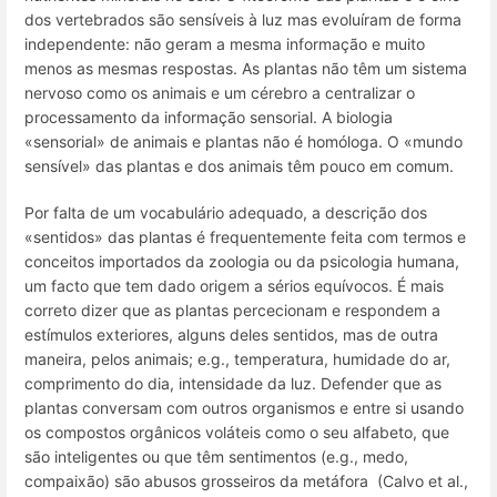
dos vertebrados são sensíveis à luz mas evoluíram de forma
independente: não geram a mesma informação e muito
menos as mesmas respostas. As plantas não têm um sistema
nervoso como os animais e um cérebro a centralizar o
processamento da informação sensorial. A biologia
«sensorial» de animais e plantas não é homóloga. O «mundo
sensível» das plantas e dos animais têm pouco em comum.
Por falta de um vocabulário adequado, a descrição dos
«sentidos» das plantas é frequentemente feita com termos e
conceitos importados da zoologia ou da psicologia humana,
um facto que tem dado origem a sérios equívocos. É mais
correto dizer que as plantas percecionam e respondem a
estímulos exteriores, alguns deles sentidos, mas de outra
maneira, pelos animais;
e.g.
, temperatura, humidade do ar,
comprimento do dia, intensidade da luz. Defender que as
plantas conversam com outros organismos e entre si usando
os compostos orgânicos voláteis como o seu alfabeto, que
são inteligentes ou que têm sentimentos (
e.g.
, medo,
compaixão) são abusos grosseiros da metáfora (Calvo et al.,