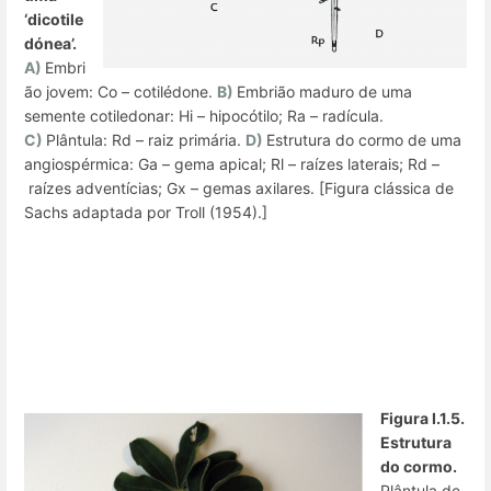
‘dicotile
dónea’.
A)
Embri
ão jovem: Co – cotilédone.
B)
Embrião maduro de uma
semente cotiledonar: Hi – hipocótilo; Ra – radícula.
C)
Plântula: Rd – raiz primária.
D)
Estrutura do cormo de uma
angiospérmica: Ga – gema apical; Rl – raízes laterais; Rd –
raízes adventícias; Gx – gemas axilares. [Figura clássica de
Sachs adaptada por Troll (1954).]
Figura I.1.5.
Estrutura
do cormo.
Plântula de