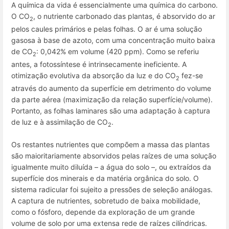
A química da vida é essencialmente uma química do carbono.
O CO
, o nutriente carbonado das plantas, é absorvido do ar
2
pelos caules primários e pelas folhas. O ar é uma solução
gasosa à base de azoto, com uma concentração muito baixa
de CO
: 0,042% em volume (420 ppm). Como se referiu
2
antes, a fotossíntese é intrinsecamente ineficiente. A
otimização evolutiva da absorção da luz e do CO
fez-se
2
através do aumento da superfície em detrimento do volume
da parte aérea (maximização da relação superfície/volume).
Portanto, as folhas laminares são uma adaptação à captura
de luz e à assimilação de CO
.
2
Os restantes nutrientes que compõem a massa das plantas
são maioritariamente absorvidos pelas raízes de uma solução
igualmente muito diluída – a água do solo –, ou extraídos da
superfície dos minerais e da matéria orgânica do solo. O
sistema radicular foi sujeito a pressões de seleção análogas.
A captura de nutrientes, sobretudo de baixa mobilidade,
como o fósforo, depende da exploração de um grande
volume de solo por uma extensa rede de raízes cilíndricas.