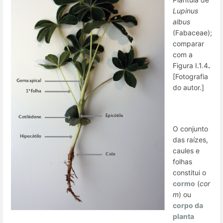
Lupinus
albus
(Fabaceae);
comparar
com a
Figura I.1.4
.
[Fotografia
do autor.]
O conjunto
das raízes,
caules e
folhas
constitui o
cormo
(
cor
m
) ou
corpo da
planta