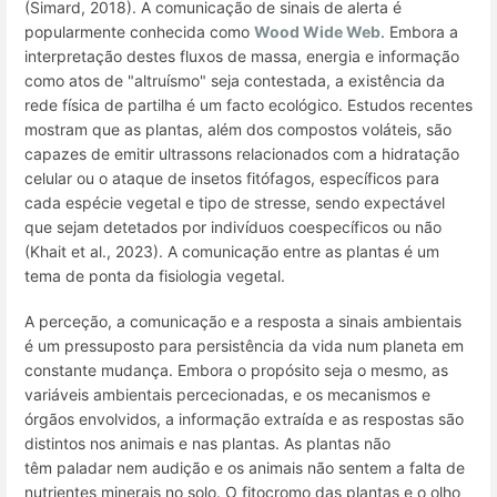
(Simard, 2018). A comunicação de sinais de alerta é
popularmente conhecida como
Wood Wide Web
. Embora a
interpretação destes fluxos de massa, energia e informação
como atos de "altruísmo" seja contestada, a existência da
rede física de partilha é um facto ecológico. Estudos recentes
mostram que as plantas, além dos compostos voláteis, são
capazes de emitir ultrassons relacionados com a hidratação
celular ou o ataque de insetos fitófagos, específicos para
cada espécie vegetal e tipo de stresse, sendo expectável
que sejam detetados por indivíduos coespecíficos ou não
(Khait et al., 2023). A comunicação entre as plantas é um
tema de ponta da fisiologia vegetal.
A perceção, a comunicação e a resposta a sinais ambientais
é um pressuposto para persistência da vida num planeta em
constante mudança. Embora o propósito seja o mesmo, as
variáveis ambientais percecionadas, e os mecanismos e
órgãos envolvidos, a informação extraída e as respostas são
distintos nos animais e nas plantas. As plantas não
têm paladar nem audição e os animais não sentem a falta de
nutrientes minerais no solo. O fitocromo das plantas e o olho