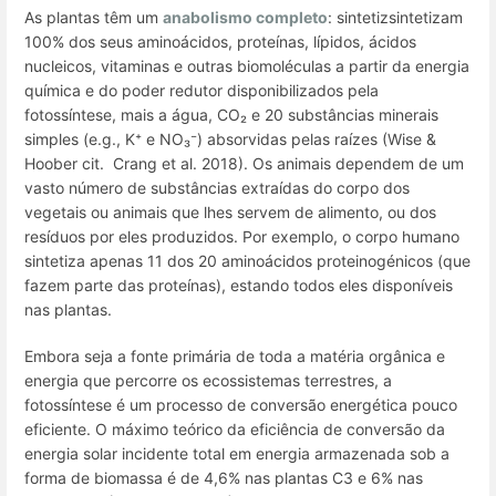
As plantas têm um
anabolismo
completo
: sintetizsintetizam
100% dos seus aminoácidos, proteínas, lípidos, ácidos
nucleicos, vitaminas e outras biomoléculas a partir da energia
química e do poder redutor disponibilizados pela
fotossíntese, mais a água, CO₂ e 20 substâncias minerais
simples (e.g., K⁺ e NO₃⁻) absorvidas pelas raízes (Wise &
Hoober cit. Crang
et al.
2018). Os animais dependem de um
vasto número de substâncias extraídas do corpo dos
vegetais ou animais que lhes servem de alimento, ou dos
resíduos por eles produzidos. Por exemplo, o corpo humano
sintetiza apenas 11 dos 20 aminoácidos proteinogénicos (que
fazem parte das proteínas), estando todos eles disponíveis
nas plantas.
Embora seja a fonte primária de toda a matéria orgânica e
energia que percorre os ecossistemas terrestres, a
fotossíntese é um processo de conversão energética pouco
eficiente. O máximo teórico da eficiência de conversão da
energia solar incidente total em energia armazenada sob a
forma de biomassa é de 4,6% nas plantas C3 e 6% nas