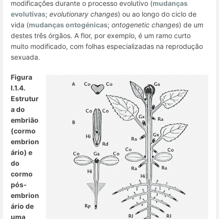
modificações durante o processo evolutivo (
mudanças
evolutivas
;
evolutionary changes
) ou ao longo do ciclo de
vida (
mudanças ontogénicas
;
ontogenetic changes
) de um
destes três órgãos. A flor, por exemplo, é um ramo curto
muito modificado, com folhas especializadas na reprodução
sexuada.
Figura
I.1.4.
Estrutur
a do
embrião
(cormo
embrion
ário) e
do
cormo
pós-
embrion
ário de
uma