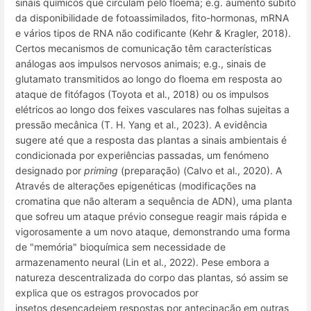
sinais químicos que circulam pelo floema;
e.g.
aumento súbito
da disponibilidade de fotoassimilados, fito-hormonas, mRNA
e vários tipos de RNA não codificante (Kehr & Kragler, 2018).
Certos mecanismos de comunicação têm características
análogas aos impulsos nervosos animais;
e.g.
, sinais de
glutamato transmitidos ao longo do floema em resposta ao
ataque de fitófagos (Toyota et al., 2018) ou os impulsos
elétricos ao longo dos feixes vasculares nas folhas sujeitas a
pressão mecânica (T. H. Yang et al., 2023). A evidência
sugere até que a resposta das plantas a sinais ambientais é
condicionada por experiências passadas, um fenómeno
designado por
priming
(preparação) (Calvo et al., 2020). A
Através de alterações epigenéticas (modificações na
cromatina que não alteram a sequência de ADN), uma planta
que sofreu um ataque prévio consegue reagir mais rápida e
vigorosamente a um novo ataque, demonstrando uma forma
de "memória" bioquímica sem necessidade de
armazenamento neural (Lin et al., 2022). Pese embora a
natureza descentralizada do corpo das plantas, só assim se
explica que os estragos provocados por
insetos desencadeiem respostas por antecipação em outras