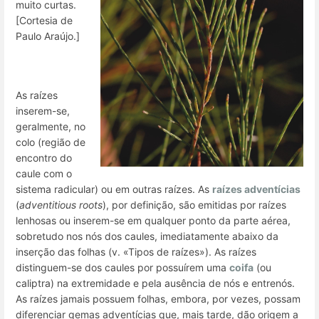
muito curtas.
[Cortesia de
Paulo Araújo.]
As raízes
inserem-se,
geralmente, no
colo (região de
encontro do
caule com o
sistema radicular) ou em outras raízes. As
raízes adventícias
(
adventitious roots
), por definição, são emitidas por raízes
lenhosas ou inserem-se em qualquer ponto da parte aérea,
sobretudo nos nós dos caules, imediatamente abaixo da
inserção das folhas (v. «Tipos de raízes»). As raízes
distinguem-se dos caules por possuírem uma
coifa
(ou
caliptra) na extremidade e pela ausência de nós e entrenós.
As raízes jamais possuem folhas, embora, por vezes, possam
diferenciar gemas adventícias que, mais tarde, dão origem a