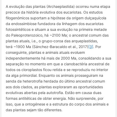
A evolução das plantas (Archaeplastida) ocorreu numa etapa
precoce da história evolutiva dos eucariotas. Os estudos
filogenómicos suportam a hipótese da origem dulçaquícola
da endossimbiose fundadora da linhagem dos eucariotas
fotossintéticos e situam a sua evolução na primeira metade
do Paleoproterozoico, há ~2100 Ma; o ancestral comum das
plantas atuais, i.e., o
grupo-coroa
das arqueplastidas,
terá ~1900 Ma (Sánchez-Baracaldo et al., 2017)
[3]
. Por
conseguinte, plantas e animais atuais evoluem
independentemente há mais de 2000 Ma, consolidando a sua
separação no momento em que a cianobactéria ancestral de
todos os cloroplastos ficou retida e se reproduziu no interior
da alga primordial. Enquanto os animais prosseguiram na
senda da heterotrofia herdada do último ancestral comum
aos dois clados, as plantas exploraram as oportunidades
evolutivas abertas pela autotrofia. Estão em causa duas
formas antitéticas de obter energia. Não surpreende, por
isso, que a ontogénese e a estrutura do corpo dos animais e
das plantas sejam tão diferentes.