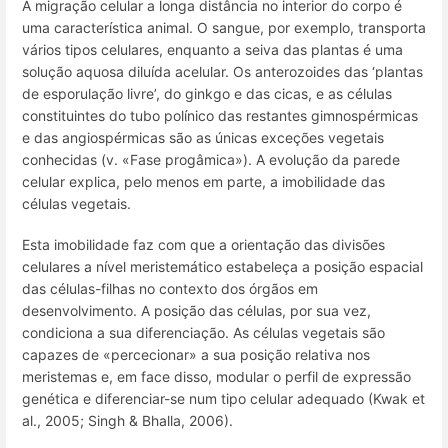
A
migração celular
a longa distância no interior do corpo é
uma característica animal. O sangue, por exemplo, transporta
vários tipos celulares, enquanto a seiva das plantas é uma
solução aquosa diluída acelular. Os anterozoides das ‘plantas
de esporulação livre’, do ginkgo e das cicas, e as células
constituintes do tubo polínico das restantes gimnospérmicas
e das angiospérmicas são as únicas exceções vegetais
conhecidas (v. «Fase progâmica»). A evolução da parede
celular explica, pelo menos em parte, a imobilidade das
células vegetais.
Esta imobilidade faz com que a orientação das divisões
celulares a nível meristemático estabeleça a posição espacial
das células-filhas no contexto dos órgãos em
desenvolvimento. A posição das células, por sua vez,
condiciona a sua diferenciação. As células vegetais são
capazes de «percecionar» a sua posição relativa nos
meristemas e, em face disso, modular o perfil de expressão
genética e diferenciar-se num tipo celular adequado (Kwak et
al., 2005; Singh & Bhalla, 2006).