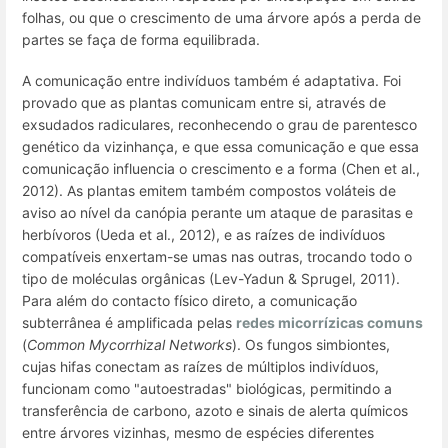
folhas, ou que o crescimento de uma árvore após a perda de
partes se faça de forma equilibrada.
A comunicação entre indivíduos também é adaptativa. Foi
provado que as plantas comunicam entre si, através de
exsudados radiculares, reconhecendo o grau de parentesco
genético da vizinhança, e que essa comunicação e que essa
comunicação influencia o crescimento e a forma (Chen et al.,
2012). As plantas emitem também compostos voláteis de
aviso ao nível da canópia perante um ataque de parasitas e
herbívoros (Ueda et al., 2012), e as raízes de indivíduos
compatíveis enxertam-se umas nas outras, trocando todo o
tipo de moléculas orgânicas (Lev-Yadun & Sprugel, 2011).
Para além do contacto físico direto, a comunicação
subterrânea é amplificada pelas
redes micorrízicas comuns
(
Common Mycorrhizal Networks
). Os fungos simbiontes,
cujas hifas conectam as raízes de múltiplos indivíduos,
funcionam como "autoestradas" biológicas, permitindo a
transferência de carbono, azoto e sinais de alerta químicos
entre árvores vizinhas, mesmo de espécies diferentes