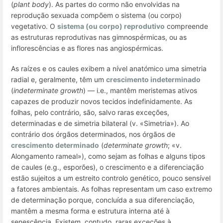
(
plant body
). As partes do cormo não envolvidas na
reprodução sexuada compõem o
sistema (ou corpo)
vegetativo
. O
sistema (ou corpo) reprodutivo
compreende
as estruturas reprodutivas nas gimnospérmicas, ou as
inflorescências e as flores nas angiospérmicas.
As raízes e os caules exibem a nível anatómico uma simetria
radial e, geralmente, têm um
crescimento indeterminado
(
indeterminate growth
) — i.e., mantêm meristemas ativos
capazes de produzir novos tecidos indefinidamente. As
folhas, pelo contrário, são, salvo raras exceções,
determinadas e de simetria bilateral (v. «Simetria»). Ao
contrário dos órgãos determinados, nos órgãos de
crescimento determinado
(
determinate growth
; «v.
Alongamento rameal»), como sejam as folhas e alguns tipos
de caules (
e.g.
, esporões), o crescimento e a diferenciação
estão sujeitos a um estreito controlo genético, pouco sensível
a fatores ambientais. As folhas representam um caso extremo
de determinação porque, concluída a sua diferenciação,
mantêm a mesma forma e estrutura interna até à
senescência. Existem, contudo, raras exceções à