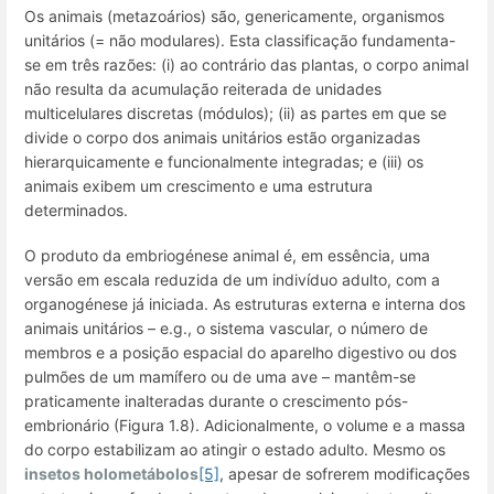
Os animais (metazoários) são, genericamente,
organismos
unitários
(= não modulares). Esta classificação fundamenta-
se em três razões: (i) ao contrário das plantas, o corpo animal
não resulta da acumulação reiterada de unidades
multicelulares discretas (módulos); (ii) as partes em que se
divide o corpo dos animais unitários estão organizadas
hierarquicamente e funcionalmente integradas; e (iii) os
animais exibem um crescimento e uma estrutura
determinados.
O produto da embriogénese animal é, em essência, uma
versão em escala reduzida de um indivíduo adulto, com a
organogénese já iniciada. As estruturas externa e interna dos
animais unitários – e.g., o sistema vascular, o número de
membros e a posição espacial do aparelho digestivo ou dos
pulmões de um mamífero ou de uma ave – mantêm-se
praticamente inalteradas durante o crescimento pós-
embrionário (Figura 1.8). Adicionalmente, o volume e a massa
do corpo estabilizam ao atingir o estado adulto. Mesmo os
insetos holometábolos
[5]
, apesar de sofrerem modificações