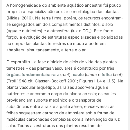
A homogeneidade do ambiente aquático ancestral foi pouco
propícia à especialização celular e morfológica das plantas
(Niklas, 2016). Na
terra firma
, porém, os recursos encontram-
se segregados em dois compartimentos distintos: o solo
(água e nutrientes) e a atmosfera (luz e CO₂). Este facto
forçou a evolução de estruturas especializadas e polarizadas
no corpo das plantas terrestres de modo a poderem
«habitar», simultaneamente, a terra e o ar.
O esporófito – a fase diploide do ciclo de vida das plantas
terrestres – das plantas vasculares é constituído por três
órgãos fundamentais
:
raiz
(
root
),
caule
(
stem
) e
folha
(
leaf
)
(Troll 1948 cit. Classen-Bockoff 2001; Figuras I.1.4 e I.1.5). Na
planta vascular arquétipo, as raízes absorvem água e
nutrientes e ancoram o corpo da planta ao solo; os caules
providenciam suporte mecânico e o transporte de
substâncias entre a raiz e a parte aérea, e vice-versa; as
folhas sequestram carbono da atmosfera sob a forma de
moléculas carbonadas complexas com a intervenção da luz
solar. Todas as estruturas das plantas resultam de