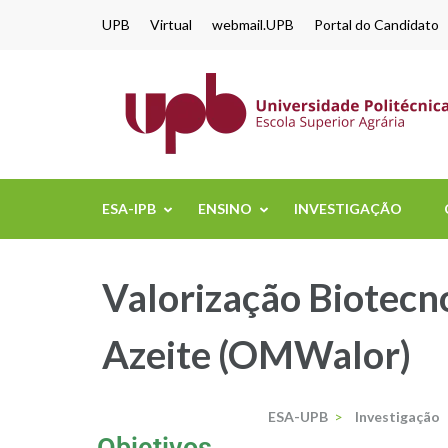
content
UPB
Virtual
webmail.UPB
Portal do Candidato
ESA-IPB
ENSINO
INVESTIGAÇÃO
Valorização Biotecno
Azeite (OMWalor)
ESA-UPB
>
Investigação