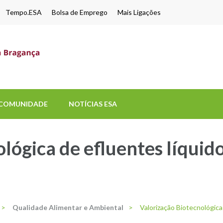
Tempo.ESA
Bolsa de Emprego
Mais Ligações
ESA-UPB
Uma escola de biociências
COMUNIDADE
NOTÍCIAS ESA
lógica de efluentes líquid
>
Qualidade Alimentar e Ambiental
>
Valorização Biotecnológica