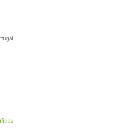
rtugal
íficos