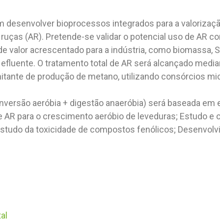
em desenvolver bioprocessos integrados para a valorizaçã
ruças (AR). Pretende-se validar o potencial uso de AR c
e valor acrescentado para a indústria, como biomassa, S
efluente. O tratamento total de AR será alcançado medi
itante de produção de metano, utilizando consórcios mi
onversão aeróbia + digestão anaeróbia) será baseada em
e AR para o crescimento aeróbio de leveduras; Estudo e 
 Estudo da toxicidade de compostos fenólicos; Desenvol
al