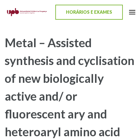
content
HORÁRIOS E EXAMES
ESA-UPB
Uma escola de biociências
Metal – Assisted
synthesis and cyclisation
of new biologically
active and/ or
fluorescent ary and
heteroaryl amino acid