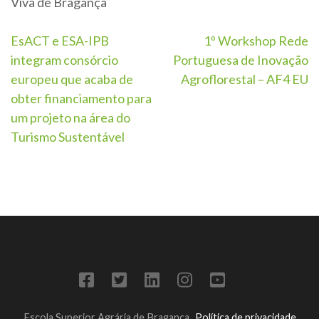
Viva de Bragança
EsACT e ESA-IPB
1º Workshop Rede
integram consórcio
Portuguesa de Inovação
europeu que acaba de
Agroflorestal – AF4 EU
obter financiamento para
um projeto na área do
Turismo Sustentável
Escola Superior Agrária de Bragança
Política de privacidade