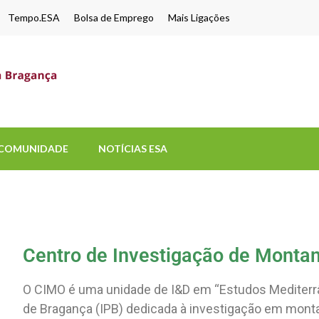
Tempo.ESA
Bolsa de Emprego
Mais Ligações
ESA-UPB
Uma escola de biociências
COMUNIDADE
NOTÍCIAS ESA
Centro de Investigação de Monta
O CIMO é uma unidade de I&D em “Estudos Mediterrân
de Bragança (IPB) dedicada à investigação em mon