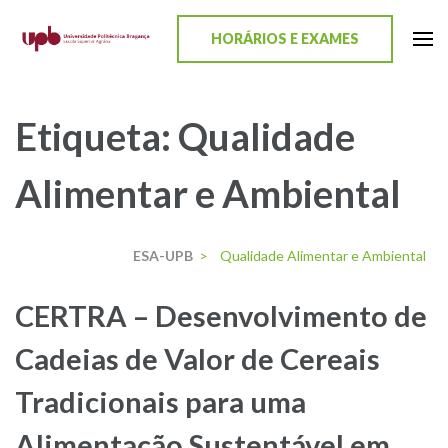
content
HORÁRIOS E EXAMES
ESA-UPB
Uma escola de biociências
Etiqueta:
Qualidade
Alimentar e Ambiental
ESA-UPB
>
Qualidade Alimentar e Ambiental
CERTRA – Desenvolvimento de
Cadeias de Valor de Cereais
Tradicionais para uma
Alimentação Sustentável em