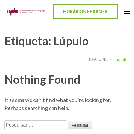
content
HORÁRIOS E EXAMES
ESA-UPB
Uma escola de biociências
Etiqueta:
Lúpulo
ESA-UPB
>
Lúpulo
Nothing Found
It seems we can’t find what you’re looking for.
Perhaps searching can help.