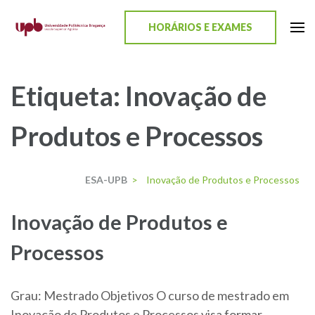
content
HORÁRIOS E EXAMES
ESA-UPB
Uma escola de biociências
Etiqueta:
Inovação de
Produtos e Processos
ESA-UPB
>
Inovação de Produtos e Processos
Inovação de Produtos e
Processos
Grau: Mestrado Objetivos O curso de mestrado em
Inovação de Produtos e Processos visa formar