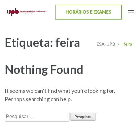
content
HORÁRIOS E EXAMES
ESA-UPB
Uma escola de biociências
Etiqueta:
feira
ESA-UPB
>
feira
Nothing Found
It seems we can’t find what you’re looking for.
Perhaps searching can help.