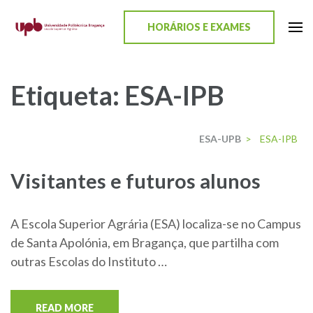
content
HORÁRIOS E EXAMES
ESA-UPB
Uma escola de biociências
Etiqueta:
ESA-IPB
ESA-UPB
>
ESA-IPB
Visitantes e futuros alunos
A Escola Superior Agrária (ESA) localiza-se no Campus
de Santa Apolónia, em Bragança, que partilha com
outras Escolas do Instituto …
READ MORE