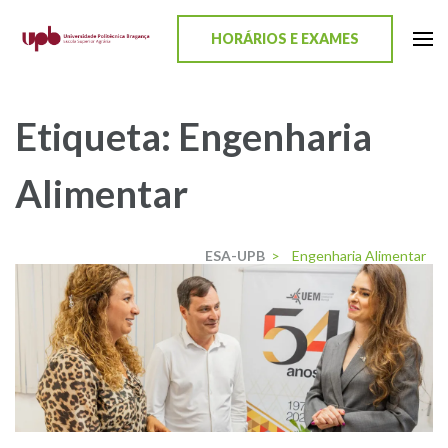
content
HORÁRIOS E EXAMES
ESA-UPB
Uma escola de biociências
Etiqueta:
Engenharia
Alimentar
ESA-UPB
>
Engenharia Alimentar