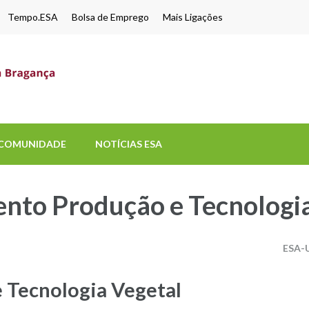
Tempo.ESA
Bolsa de Emprego
Mais Ligações
ESA-UPB
Uma escola de biociências
COMUNIDADE
NOTÍCIAS ESA
nto Produção e Tecnologia
ESA-
 Tecnologia Vegetal