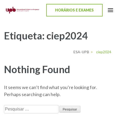
content
HORÁRIOS E EXAMES
ESA-UPB
Uma escola de biociências
Etiqueta:
ciep2024
ESA-UPB
>
ciep2024
Nothing Found
It seems we can’t find what you’re looking for.
Perhaps searching can help.