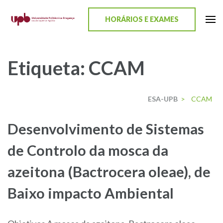
content
HORÁRIOS E EXAMES
ESA-UPB
Uma escola de biociências
Etiqueta:
CCAM
ESA-UPB
>
CCAM
Desenvolvimento de Sistemas
de Controlo da mosca da
azeitona (Bactrocera oleae), de
Baixo impacto Ambiental