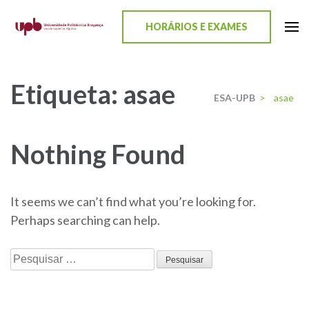
content
HORÁRIOS E EXAMES
ESA-UPB
Uma escola de biociências
Etiqueta:
asae
ESA-UPB
>
asae
Nothing Found
It seems we can’t find what you’re looking for.
Perhaps searching can help.