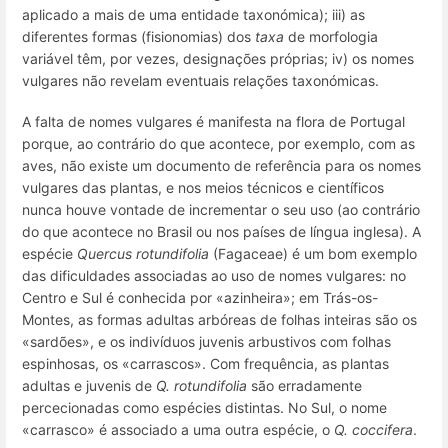
aplicado a mais de uma entidade taxonómica); iii) as
diferentes formas (fisionomias) dos
taxa
de morfologia
variável têm, por vezes, designações próprias; iv) os nomes
vulgares não revelam eventuais relações taxonómicas.
A falta de nomes vulgares é manifesta na flora de Portugal
porque, ao contrário do que acontece, por exemplo, com as
aves, não existe um documento de referência para os nomes
vulgares das plantas, e nos meios técnicos e científicos
nunca houve vontade de incrementar o seu uso (ao contrário
do que acontece no Brasil ou nos países de língua inglesa). A
espécie
Quercus rotundifolia
(Fagaceae) é um bom exemplo
das dificuldades associadas ao uso de nomes vulgares: no
Centro e Sul é conhecida por «azinheira»; em Trás-os-
Montes, as formas adultas arbóreas de folhas inteiras são os
«sardões», e os indivíduos juvenis arbustivos com folhas
espinhosas, os «carrascos». Com frequência, as plantas
adultas e juvenis de
Q. rotundifolia
são erradamente
percecionadas como espécies distintas. No Sul, o nome
«carrasco» é associado a uma outra espécie, o
Q. coccifera
.