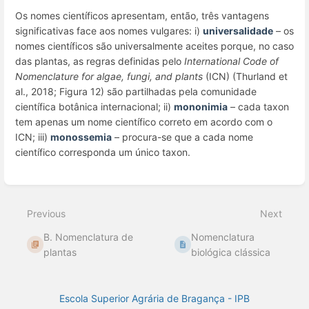
Os nomes científicos apresentam, então, três vantagens
significativas face aos nomes vulgares: i)
universalidade
– os
nomes científicos são universalmente aceites porque, no caso
das plantas, as regras definidas pelo
International Code of
Nomenclature for algae, fungi, and plants
(ICN
)
(Thurland
et
al.
, 2018; Figura 12) são partilhadas pela comunidade
científica botânica internacional; ii)
mononimia
– cada
taxon
tem apenas um nome científico correto em acordo com o
ICN; iii)
monossemia
– procura-se que a cada nome
científico corresponda um único
taxon
.
Enter
section
select
Previous
Next
mode
B. Nomenclatura de
Nomenclatura
plantas
biológica clássica
Escola Superior Agrária de Bragança - IPB