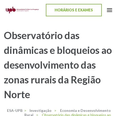
content
HORÁRIOS E EXAMES
ESA-UPB
Uma escola de biociências
Observatório das
dinâmicas e bloqueios ao
desenvolvimento das
zonas rurais da Região
Norte
ESA-UPB
>
Investigação
>
Economia e Desenvolvimento
Rural
>
Observatório das dinâmicas e bloqueios ao