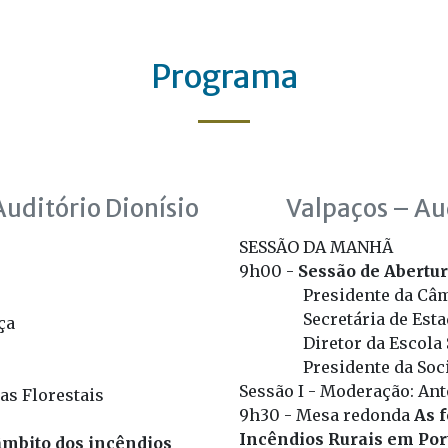
Programa
Auditório Dionísio
Valpaços – Aud
SESSÃO DA MANHÃ
9h00 -
Sessão de Abertu
Presidente da Câ
Secretária de Est
ça
Diretor da Escola
Presidente da Soc
Sessão I - Moderação: Antó
as Florestais
9h30 - Mesa redonda
As 
Incêndios Rurais em Por
âmbito dos incêndios