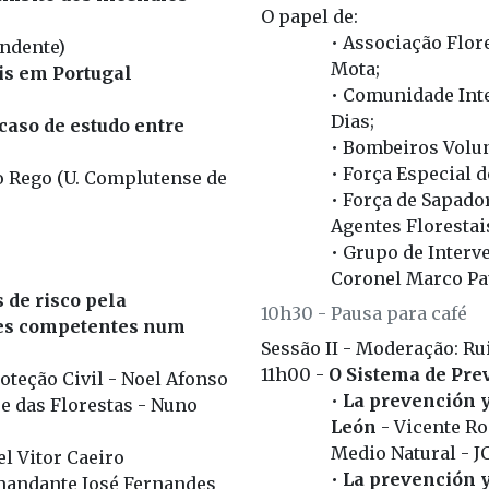
O papel de:
• Associação Flore
ndente)
Mota;
is em Portugal
• Comunidade Inte
Dias;
 caso de estudo entre
• Bombeiros Volu
• Força Especial d
co Rego (U. Complutense de
• Força de Sapado
Agentes Florestai
• Grupo de Interv
Coronel Marco P
de risco pela
10h30 - Pausa para café
des competentes num
Sessão II - Moderação: Ru
11h00 -
O Sistema de Pr
teção Civil - Noel Afonso
•
La prevención y
 e das Florestas - Nuno
León
- Vicente Ro
Medio Natural - J
l Vitor Caeiro
•
La prevención y
omandante José Fernandes