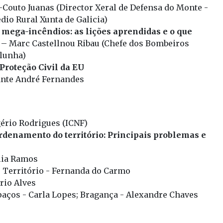
Couto Juanas (Director Xeral de Defensa do Monte -
dio Rural Xunta de Galicia)
 mega-incêndios: as lições aprendidas e o que
– Marc Castellnou Ribau (Chefe dos Bombeiros
alunha)
roteção Civil da EU
nte André Fernandes
gério Rodrigues (ICNF)
rdenamento do território: Principais problemas e
lia Ramos
o Território - Fernanda do Carmo
rio Alves
paços - Carla Lopes; Bragança - Alexandre Chaves