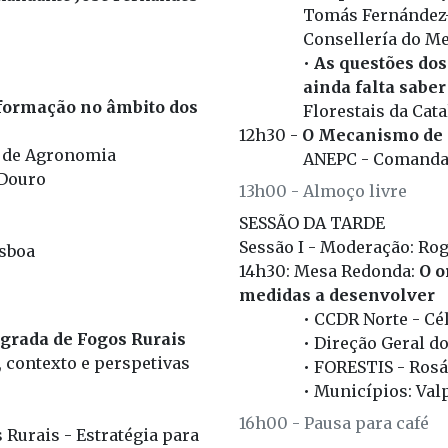
Tomás Fernández-
Consellería do Me
•
As questões dos
ainda falta saber
a formação no âmbito dos
Florestais da Cat
12h30 -
O Mecanismo de P
or de Agronomia
ANEPC - Comanda
 Douro
13h00 - Almoço livre
SESSÃO DA TARDE
Sessão I - Moderação: Ro
isboa
14h30: Mesa Redonda:
O o
medidas a desenvolver
• CCDR Norte - Cé
grada de Fogos Rurais
• Direção Geral d
a, contexto e perspetivas
• FORESTIS - Rosá
• Municípios: Val
16h00 - Pausa para café
 Rurais - Estratégia para