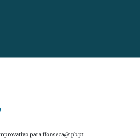
0
omprovativo para ffonseca@ipb.pt