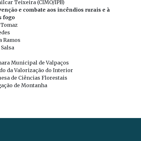
ilcar Teixeira (CIMO/IPB)
venção e combate aos incêndios rurais e à
s fogo
s Tomaz
edes
ia Ramos
 Salsa
mara Municipal de Valpaços
do da Valorização do Interior
esa de Ciências Florestais
igação de Montanha