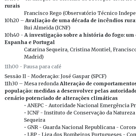
rurais
Francisco Rego (Observatório Técnico Indepe
10h20 –
Avaliação de uma década de incêndios rura
Rui Almeida (ICNF)
10h40 -
A investigação sobre a história do fogo: um
Espanha e Portugal
Catarina Sequeira, Cristina Montiel, Francis
Madrid)
11h00 - Pausa para café
Sessão II - Moderação: José Gaspar (SPCF)
11h30 – Mesa redonda
Alteração de comportamentos 
população: medidas a desenvolver pelas autorida
cenário potenciado de alterações climáticas
• ANEPC - Autoridade Nacional Emergência Pro
• ICNF - Instituto de Conservação da Natureza
Sequeira
• GNR - Guarda Nacional Republicana - Corone
• LBP - Liga dos Bombeiros Portugueses - C