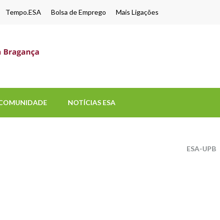
Tempo.ESA
Bolsa de Emprego
Mais Ligações
ESA-UPB
Uma escola de biociências
COMUNIDADE
NOTÍCIAS ESA
ESA-UPB