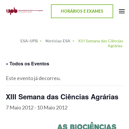
content
HORÁRIOS E EXAMES
ESA-UPB
Uma escola de biociências
ESA-UPB
>
Notícias ESA
>
XIII Semana das Ciências
Agrárias
« Todos os Eventos
Este evento já decorreu.
XIII Semana das Ciências Agrárias
7 Maio 2012
-
10 Maio 2012