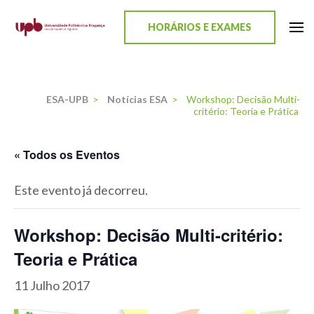
content
HORÁRIOS E EXAMES
ESA-UPB
Uma escola de biociências
ESA-UPB
>
Notícias ESA
>
Workshop: Decisão Multi-
critério: Teoria e Prática
« Todos os Eventos
Este evento já decorreu.
Workshop: Decisão Multi-critério:
Teoria e Prática
11 Julho 2017