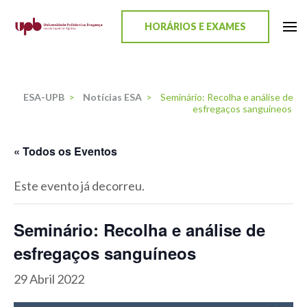
content
HORÁRIOS E EXAMES
ESA-UPB
Uma escola de biociências
ESA-UPB
>
Notícias ESA
>
Seminário: Recolha e análise de
esfregaços sanguíneos
« Todos os Eventos
Este evento já decorreu.
Seminário: Recolha e análise de
esfregaços sanguíneos
29 Abril 2022