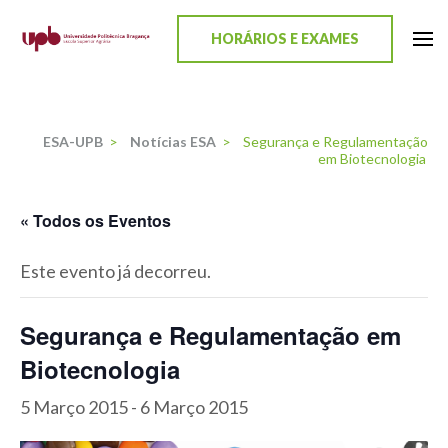
content
HORÁRIOS E EXAMES
ESA-UPB
Uma escola de biociências
ESA-UPB
>
Notícias ESA
>
Segurança e Regulamentação
em Biotecnologia
« Todos os Eventos
Este evento já decorreu.
Segurança e Regulamentação em
Biotecnologia
5 Março 2015
-
6 Março 2015