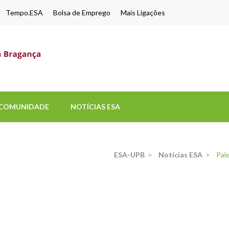
Tempo.ESA
Bolsa de Emprego
Mais Ligações
ESA-UPB
Uma escola de biociências
COMUNIDADE
NOTÍCIAS ESA
ESA-UPB
>
Notícias ESA
>
Pal