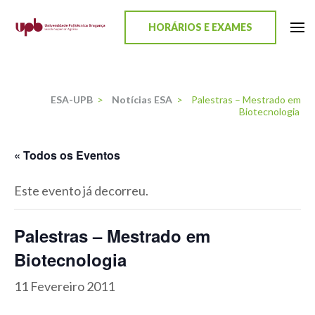
content
HORÁRIOS E EXAMES
ESA-UPB
Uma escola de biociências
ESA-UPB
>
Notícias ESA
>
Palestras – Mestrado em
Biotecnologia
« Todos os Eventos
Este evento já decorreu.
Palestras – Mestrado em
Biotecnologia
11 Fevereiro 2011