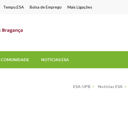
Tempo.ESA
Bolsa de Emprego
Mais Ligações
ESA-UPB
Uma escola de biociências
COMUNIDADE
NOTÍCIAS ESA
ESA-UPB
>
Notícias ESA
>