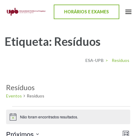
content
HORÁRIOS E EXAMES
ESA-UPB
Uma escola de biociências
Etiqueta:
Resíduos
ESA-UPB
>
Resíduos
Resíduos
Eventos
Resíduos
Não foram encontrados resultados.
Aviso
Próximos
Nav
Nav